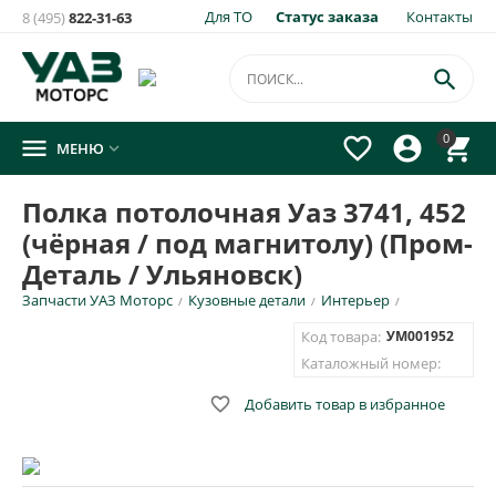
Для ТО
Статус заказа
Контакты
8 (495)
822-31-63

0




МЕНЮ

Полка потолочная Уаз 3741, 452
(чёрная / под магнитолу) (Пром-
Деталь / Ульяновск)
Запчасти УАЗ Моторс
Кузовные детали
Интерьер
/
/
/
Код товара:
УМ001952
Каталожный номер:

Добавить товар в избранное