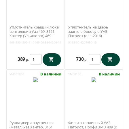
Уплотнитель крышки люка
Уплотнитель на дверь
вентиляции Уаз 469, 3151,
заднюю боковую УАЗ
Хантер (Ульяновск) 469-
Патриот (с 11.2016)
5304200-11
(Уралэластотехника /
469-5304200-11
0469-00-5304200-11
3163-00-6207050-10
Екатеринбург) 3163-00-
6207050-10
389
730
р.
р.
В наличии
В наличии
УМ001800
УМ00180
Ручка двери внутренняя
Фильтр топливный УАЗ
(метал) Уаз Хантер, 3151
Патриот, Профи ЗМЗ 409 (с