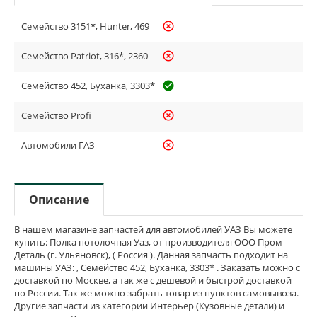
Семейство 3151*, Hunter, 469
highlight_off
Семейство Patriot, 316*, 2360
highlight_off
Семейство 452, Буханка, 3303*
check_circle_outline
Семейство Profi
highlight_off
Автомобили ГАЗ
highlight_off
Описание
В нашем магазине запчастей для автомобилей УАЗ Вы можете
купить: Полка потолочная Уаз, от производителя ООО Пром-
Деталь (г. Ульяновск), ( Россия ). Данная запчасть подходит на
машины УАЗ: , Семейство 452, Буханка, 3303* . Заказать можно с
доставкой по Москве, а так же с дешевой и быстрой доставкой
по России. Так же можно забрать товар из пунктов самовывоза.
Другие запчасти из категории Интерьер (Кузовные детали) и