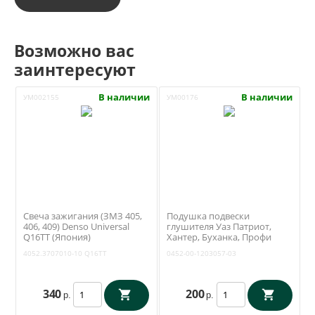
Возможно вас
заинтересуют
В наличии
В наличии
УМ002155
УМ00176
Свеча зажигания (ЗМЗ 405,
Подушка подвески
406, 409) Denso Universal
глушителя Уаз Патриот,
Q16TT (Япония)
Хантер, Буханка, Профи
4052.3707010-10
(СЗРТ) 0452-00-1203057-03
4052.3707010-10
Q16TT
0452-00-1203057-03
340
200
р.
р.