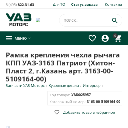
Для ТО
Статус заказа
Контакты
8 (495)
822-31-63
×
Уведомить о появлении на складе
товара:

Рамка крепления чехла рычага КПП УАЗ-3163 Патриот
0




МЕНЮ

(Хитон-Пласт 2, г.Казань арт. 3163-00-5109164-00)
Укажите e-mail и\или номер телефона для SMS уведомления.
Рамка крепления чехла рычага
КПП УАЗ-3163 Патриот (Хитон-
E-mail для уведомления письмом
Пласт 2, г.Казань арт. 3163-00-
5109164-00)
Номер телефона для SMS уведомления
Запчасти УАЗ Моторс
Кузовные детали
Интерьер
/
/
/
Код товара:
УМ0025957
Каталожный номер:
3163-00-5109164-00

Добавить товар в избранное
ОТПРАВИТЬ