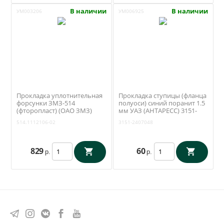
В наличии
В наличии
УМ003206
УМ006925
Прокладка уплотнительная
Прокладка ступицы (фланца
форсунки ЗМЗ-514
полуоси) синий поранит 1.5
(фторопласт) (ОАО ЗМЗ)
мм УАЗ (АНТАРЕСС) 3151-
514.1112106-02
2407048
514.1112106-02
3151-2407048
829
60
р.
р.