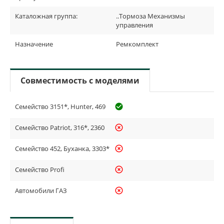
Каталожная группа:
..Тормоза Механизмы
управления
Назначение
Ремкомплект
Совместимость с моделями
Семейство 3151*, Hunter, 469
check_circle_outline
Семейство Patriot, 316*, 2360
highlight_off
Семейство 452, Буханка, 3303*
highlight_off
Семейство Profi
highlight_off
Автомобили ГАЗ
highlight_off