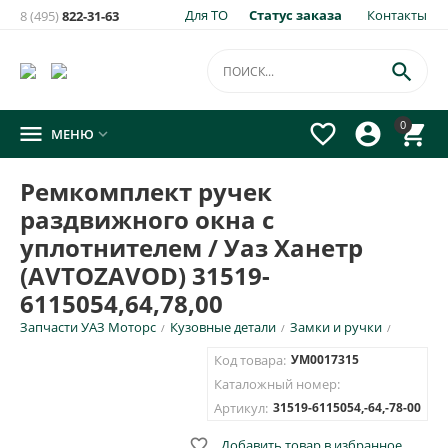
Для ТО
Статус заказа
Контакты
8 (495)
822-31-63

0




МЕНЮ

Ремкомплект ручек
раздвижного окна с
уплотнителем / Уаз Ханетр
(AVTOZAVOD) 31519-
6115054,64,78,00
Запчасти УАЗ Моторс
Кузовные детали
Замки и ручки
/
/
/
Код товара:
УМ0017315
Каталожный номер:
Артикул:
31519-6115054,-64,-78-00

Добавить товар в избранное