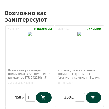
Возможно вас
заинтересуют
В наличии
В наличии
УМ00502
УМ003045
Втулка амортизатора
Кольца уплотнительные
полиуретан УАЗ комплект 4
топливных форсунок
штуки (redBTR 542030) 451-
(силикон / комплект 8 штук)
2905432
ЗМЗ 409 (Rosteco) 406-
451-2905432
542030
406-1004122
1004122
150
350
р.
р.