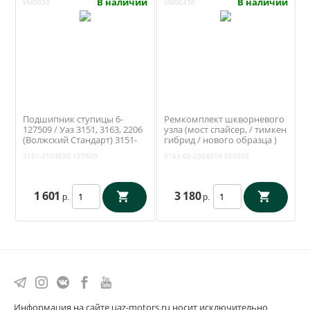
В наличии
В наличии
УМ0039
УМ00470
Подшипник ступицы 6-
Ремкомплект шкворневого
127509 / Уаз 3151, 3163, 2206
узла (мост спайсер, / тимкен
(Волжский Стандарт) 3151-
гибрид / нового образца )
3103025
(вкладыши, шкворни,
3151-3103025
127509
3163-00-2304019
550505
шкворневой ключ) (RedBTR)
3163-2304019-01
1 601
3 180
р.
р.
Информация на сайте uaz-motors.ru носит исключительно