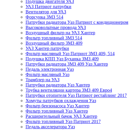
Подушка двигателя УАЗ
УАЗ Патриот патрубки
Вентилятор для УАЗ
Форсунка ЗМЗ 514
Патрубки радиатора Уаз Патриот с кондиционером
Высоковольтные провода УАЗ
Воздушный фильтр на УАЗ Хантер
Фильтр топливный ЗМЗ 514
Воздушный фильтр ЗМЗ 409
УАЗ Хантер патрубки
Фильтр масляный Уаз Патриот ЗМЗ 409, 514
Подушка КПП Уаз Буханка ЗМЗ 409
Патрубки радиатора ЗМЗ 409 Уаз Хантер
Педаль электронная Уаз
Фильтр масляный Уаз
Трамблер на УАЗ
Патрубки радиатора Уаз Хантер
Трубка вентиляции картера ЗМЗ 409 Евро4
Патрубки отопителя Уаз Патриот рестайлинг 2017
Хомуты патрубков охлаждения Уаз
Фильтр бензонасоса Уаз Хантер
Фильтр топливный Уаз Хантер
Расширительный бачок УАЗ Хантер
Фильтр топливный Уаз Патриот 2017
Педаль акселератора Уаз