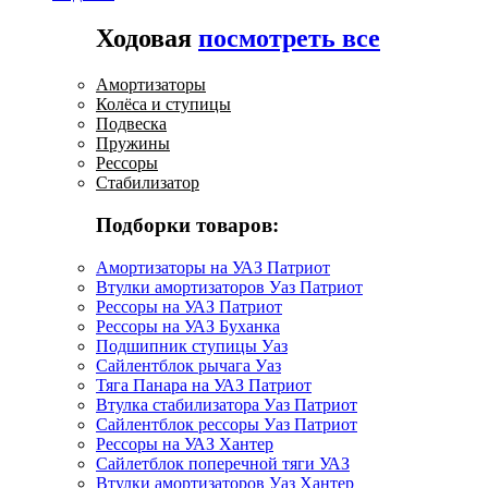
Ходовая
посмотреть все
Амортизаторы
Колёса и ступицы
Подвеска
Пружины
Рессоры
Стабилизатор
Подборки товаров:
Амортизаторы на УАЗ Патриот
Втулки амортизаторов Уаз Патриот
Рессоры на УАЗ Патриот
Рессоры на УАЗ Буханка
Подшипник ступицы Уаз
Сайлентблок рычага Уаз
Тяга Панара на УАЗ Патриот
Втулка стабилизатора Уаз Патриот
Сайлентблок рессоры Уаз Патриот
Рессоры на УАЗ Хантер
Сайлетблок поперечной тяги УАЗ
Втулки амортизаторов Уаз Хантер