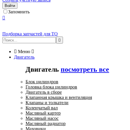
Войти
Запомнить

Подборка запчастей для ТО


Меню

Двигатель
Двигатель
посмотреть все
Блок цилиндров
Головка блока цилиндров
Двигатель в сборе
Клапанная крышка и вентиляция
Клапаны и толкатели
Коленчатый вал
Масляный картер
Масляный насос
Масляный радиатор
Маховики