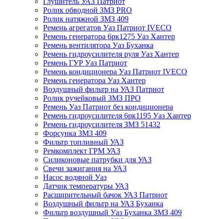
Глушитель УАЗ Патриот
Ролик обводной ЗМЗ PRO
Ролик натяжной ЗМЗ 409
Ремень агрегатов Уаз Патриот IVECO
Ремень генератора 6рк1275 Уаз Хантер
Ремень вентилятора Уаз Буханка
Ремень гидроусилителя руля Уаз Хантер
Ремень ГУР Уаз Патриот
Ремень кондиционера Уаз Патриот IVECO
Ремень генератора Уаз Хантер
Воздушный фильтр на УАЗ Патриот
Ролик ручейковый ЗМЗ ПРО
Ремень Уаз Патриот без кондиционера
Ремень гидроусилителя 6рк1195 Уаз Хантер
Ремень гидроусилителя ЗМЗ 51432
Форсунка ЗМЗ 409
Фильтр топливный УАЗ
Ремкомплект ГРМ УАЗ
Силиконовые патрубки для УАЗ
Свечи зажигания на УАЗ
Насос водяной Уаз
Датчик температуры УАЗ
Расширительный бачок УАЗ Патриот
Воздушный фильтр на УАЗ Буханка
Фильтр воздушный Уаз Буханка ЗМЗ 409