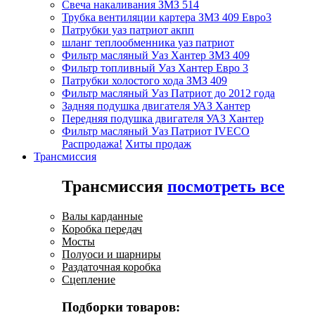
Свеча накаливания ЗМЗ 514
Трубка вентиляции картера ЗМЗ 409 Евро3
Патрубки уаз патриот акпп
шланг теплообменника уаз патриот
Фильтр масляный Уаз Хантер ЗМЗ 409
Фильтр топливный Уаз Хантер Евро 3
Патрубки холостого хода ЗМЗ 409
Фильтр масляный Уаз Патриот до 2012 года
Задняя подушка двигателя УАЗ Хантер
Передняя подушка двигателя УАЗ Хантер
Фильтр масляный Уаз Патриот IVECO
Распродажа!
Хиты продаж
Трансмиссия
Трансмиссия
посмотреть все
Валы карданные
Коробка передач
Мосты
Полуоси и шарниры
Раздаточная коробка
Сцепление
Подборки товаров: