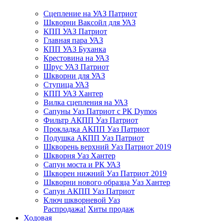
Сцепление на УАЗ Патриот
Шкворни Ваксойл для УАЗ
КПП УАЗ Патриот
Главная пара УАЗ
КПП УАЗ Буханка
Крестовина на УАЗ
Шрус УАЗ Патриот
Шкворни для УАЗ
Ступица УАЗ
КПП УАЗ Хантер
Вилка сцепления на УАЗ
Сапуны Уаз Патриот с РК Dymos
Фильтр АКПП Уаз Патриот
Прокладка АКПП Уаз Патриот
Подушка АКПП Уаз Патриот
Шкворень верхний Уаз Патриот 2019
Шкворня Уаз Хантер
Сапун моста и РК УАЗ
Шкворен нижний Уаз Патриот 2019
Шкворни нового образца Уаз Хантер
Сапун АКПП Уаз Патриот
Ключ шкворневой Уаз
Распродажа!
Хиты продаж
Ходовая