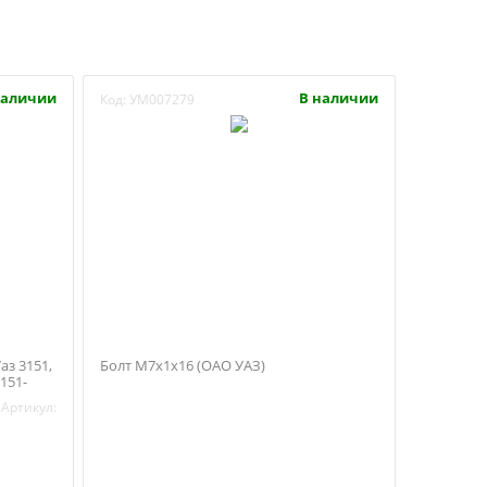
наличии
В наличии
Код:
УМ007279
аз 3151,
Болт М7х1х16 (ОАО УАЗ)
151-
Артикул: