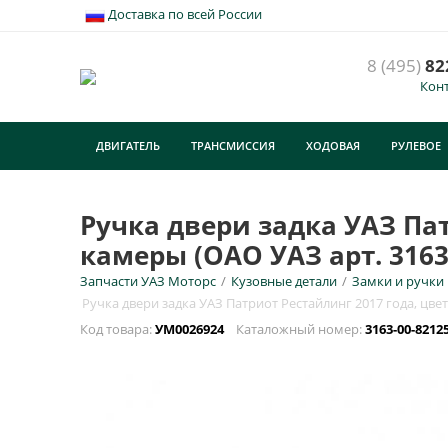
Доставка по всей России
8 (495)
82
Кон
Р
(
ДВИГАТЕЛЬ
ТРАНСМИССИЯ
ХОДОВАЯ
РУЛЕВОЕ
У
ТУРИЗМ
E
Ручка двери задка УАЗ Пат
камеры (ОАО УАЗ арт. 3163
Н
Запчасти УАЗ Моторс
/
Кузовные детали
/
Замки и ручки
Ручка двери задка УАЗ Патриот Рестайлинг 2017 года, цвет
Код товара:
УМ0026924
Каталожный номер:
3163-00-8212