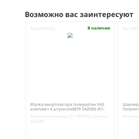
Возможно вас заинтересуют
В наличии
Код:
УМ00502
Код:
УМ0
Втулка амортизатора полиуретан УАЗ
Шарнир 
комплект 4 штуки (redBTR 542030) 451-
Патриот,
2905432
2912020
Каталожный номер:
451-2905432
Артикул:
Каталож
542030