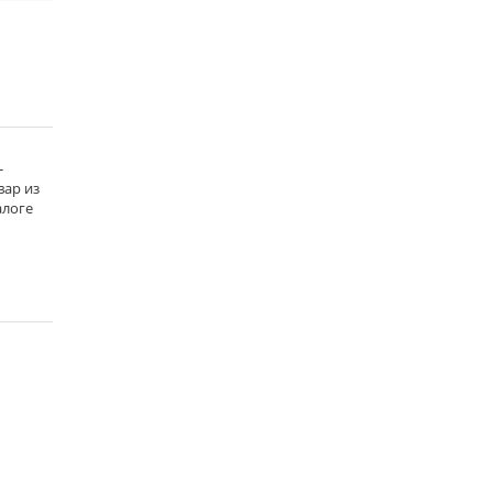
-
вар из
алоге