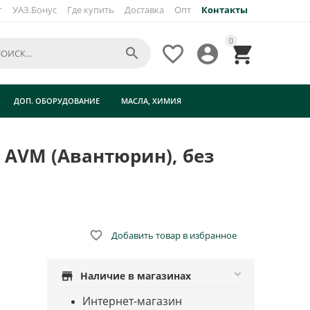
г
УАЗ.Бонус
Где купить
Доставка
Опт
Контакты
×
0




ДОП. ОБОРУДОВАНИЕ
МАСЛА, ХИМИЯ
т АVМ (Авантюрин), без

Добавить товар в избранное
store
Наличие в магазинах
Интернет-магазин