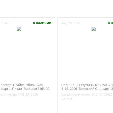
В наличии
В 
03149
Код:
УМ0039
рессоры (сайлентблок) Уаз
Подшипник ступицы 6-127509 / У
 Карго, Пикап (Rosteco) 3163-00-
3163, 2206 (Волжский Стандарт) 3
3103025
ный номер:
3163-2912020
Каталожный номер:
3151-3103025
127509