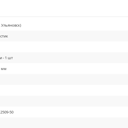
. Ульяновск)
стик
и - 1 шт
5 мм
12509-50