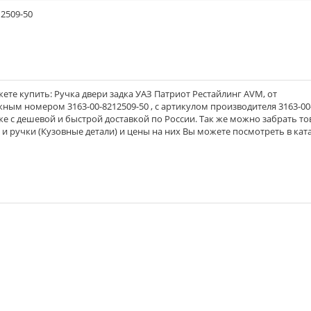
12509-50
те купить: Ручка двери задка УАЗ Патриот Рестайлинг АVМ, от
ложным номером 3163-00-8212509-50 , с артикулом производителя 3163-00
 же с дешевой и быстрой доставкой по России. Так же можно забрать то
 и ручки (Кузовные детали) и цены на них Вы можете посмотреть в кат