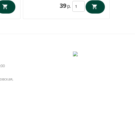
39
р.
:00
вская,