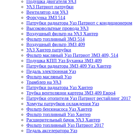
Подушка двигателя УАЗ
УАЗ Патриот патрубки
Вентилятор для УАЗ
Форсунка ЗМЗ 514
Патрубки радиатора Уаз Патриот с кондиционером
Высоковольтные провода УАЗ
Воздушный фильтр на УАЗ Хантер
Фильтр топливный ЗМЗ 514
Воздушный фильтр ЗМЗ 409
УАЗ Хантер патрубки
Фильтр масляный Уаз Патриот ЗМЗ 409, 514
Подушка КПП Уаз Буханка ЗМЗ 409
Патрубки радиатора ЗМЗ 409 Уаз Хантер
Педаль электронная Уаз
Фильтр масляный Уаз
Трамблер на УАЗ
Патрубки радиатора Уаз Хантер
Трубка вентиляции картера ЗМЗ 409 Евро4
Патрубки отопителя Уаз Патриот рестайлинг 2017
Хомуты патрубков охлаждения Уаз
Фильтр бензонасоса Уаз Хантер
Фильтр топливный Уаз Хантер
Расширительный бачок УАЗ Хантер
Фильтр топливный Уаз Патриот 2017
Педаль акселератора Уаз