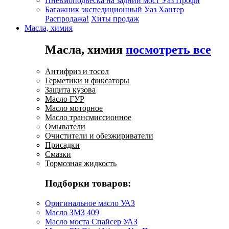
Пневмоподвеска на задний мост Уаз Профи
Багажник экспедиционный Уаз Хантер
Распродажа!
Хиты продаж
Масла, химия
Масла, химия
посмотреть все
Антифриз и тосол
Герметики и фиксаторы
Защита кузова
Масло ГУР
Масло моторное
Масло трансмиссионное
Омыватели
Очистители и обезжириватели
Присадки
Смазки
Тормозная жидкость
Подборки товаров:
Оригинальное масло УАЗ
Масло ЗМЗ 409
Масло моста Спайсер УАЗ