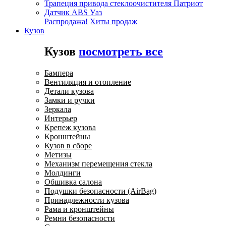
Трапеция привода стеклоочистителя Патриот
Датчик ABS Уаз
Распродажа!
Хиты продаж
Кузов
Кузов
посмотреть все
Бампера
Вентиляция и отопление
Детали кузова
Замки и ручки
Зеркала
Интерьер
Крепеж кузова
Кронштейны
Кузов в сборе
Метизы
Механизм перемещения стекла
Молдинги
Обшивка салона
Подушки безопасности (AirBag)
Принадлежности кузова
Рама и кронштейны
Ремни безопасности