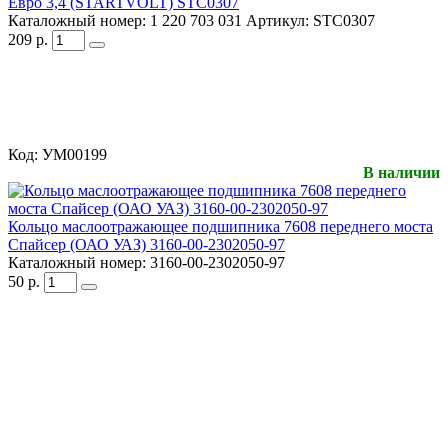
Евро 3,4 (STARTVOLT) STC0307
Каталожный номер:
1 220 703 031
Артикул:
STC0307
209
р.
Код:
УМ00199
В наличии
Кольцо маслоотражающее подшипника 7608 переднего моста
Спайсер (ОАО УАЗ) 3160-00-2302050-97
Каталожный номер:
3160-00-2302050-97
50
р.