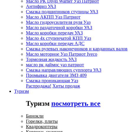
Масло РК Divgi Warner Уаз Патриот
Антифриз УАЗ
Смазка подшипников ступицы УАЗ
Масло АКПП Уаз Патриот
Масло гидроусилителя руля Уаз
Масло раздаточной коробки УАЗ
Масло коробки передач УАЗ
Масло 4х ступенчатой КПП Уаз
Масло коробки передач АДС
Смазка рулевых наконечников и карданных валов
Масло моторное Уаз Патриот Iveco
Тормозная жидкость УАЗ
масло рк даймос уаз патриот
Смазка направляющих суппорта УАЗ
Промывка двигателя ЗМЗ 409
Смазка проникающая Уаз
Распродажа!
Хиты продаж
Туризм
Туризм
посмотреть все
Бинокли
Горелки, плиты
Квадрокоптеры
Коврики, сидения