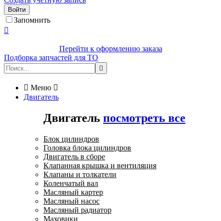
Войти
Запомнить

Перейти к оформлению заказа
Подборка запчастей для ТО


Меню

Двигатель
Двигатель
посмотреть все
Блок цилиндров
Головка блока цилиндров
Двигатель в сборе
Клапанная крышка и вентиляция
Клапаны и толкатели
Коленчатый вал
Масляный картер
Масляный насос
Масляный радиатор
Маховики