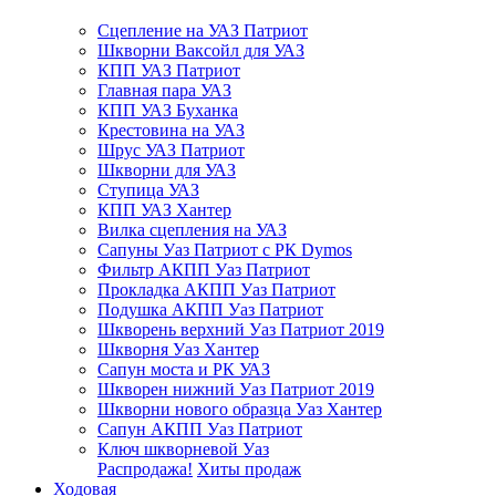
Сцепление на УАЗ Патриот
Шкворни Ваксойл для УАЗ
КПП УАЗ Патриот
Главная пара УАЗ
КПП УАЗ Буханка
Крестовина на УАЗ
Шрус УАЗ Патриот
Шкворни для УАЗ
Ступица УАЗ
КПП УАЗ Хантер
Вилка сцепления на УАЗ
Сапуны Уаз Патриот с РК Dymos
Фильтр АКПП Уаз Патриот
Прокладка АКПП Уаз Патриот
Подушка АКПП Уаз Патриот
Шкворень верхний Уаз Патриот 2019
Шкворня Уаз Хантер
Сапун моста и РК УАЗ
Шкворен нижний Уаз Патриот 2019
Шкворни нового образца Уаз Хантер
Сапун АКПП Уаз Патриот
Ключ шкворневой Уаз
Распродажа!
Хиты продаж
Ходовая