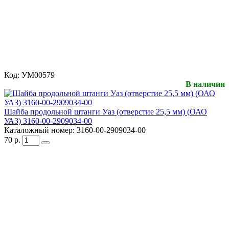
Код:
УМ00579
В наличии
Шайба продольной штанги Уаз (отверстие 25,5 мм) (ОАО
УАЗ) 3160-00-2909034-00
Каталожный номер:
3160-00-2909034-00
70
р.