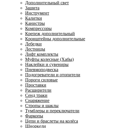
Дополнительный свет
Защита
Инструмент
Калитки
Канистры
Компрессоры
Крепеж дополнительный
Кронштейны дополнительные
Лебедки
Лестницы
Лифт комплекты
Муфты колесные (Хабы)
Наклейки и сувениры
Пневмоподвеска
Подогреватели и отопители
Пороги силовые
Проставки
Расширители
Сенд траки
Снаряжение
Стропы и шаклы
Тумблеры и переключатели
Фаркопы
Цепи и браслеты на колёса
Шноркели