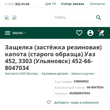
Для ТО
Статус заказа
Контакты
8 (495)
822-31-63

0




МЕНЮ

Защелка (застёжка резиновая)
капота (старого образца) Уаз
452, 3303 (Ульяновск) 452-66-
8047034
Запчасти УАЗ Моторс
Кузовные детали
Замки и ручки
/
/
/
Код товара:
УМ009092
Каталожный номер:
66-8047034
Артикул:
452668047034

Добавить товар в избранное