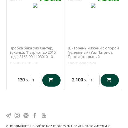
Пробка бака Уаз Хантер,
Шкворень нижний с опорой
Буханка, (Патриот до 2015
(усиленный) Уаз Патриот,
года) 3163-00-1103010-10
Профи (открытый
поворотный кулак) (Ваксойл
3163-00-1103010-10
2360-21-3001013-00
/ Бийск) 2360-21-3001013-00
139
2 100
р.
р.
Информация на сайте uaz-motors.ru носит исключительно