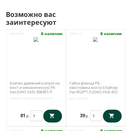
Возможно вас
заинтересуют
В наличии
В наличии
УМ005499
УМ00118
Клапан давления (сапун) на
Гайка фланца РК,
мост и механическую РК
хвостовика моста Спайсер
Уаз (ОАО УАЗ) 308387-П
Уаз М20*1,5 (ОАО УАЗ) 452-
1802078
308387-П
0000-00-0308387-00
452-1802078
81
39
р.
р.
В наличии
В наличии
УМ00177
УМ002040