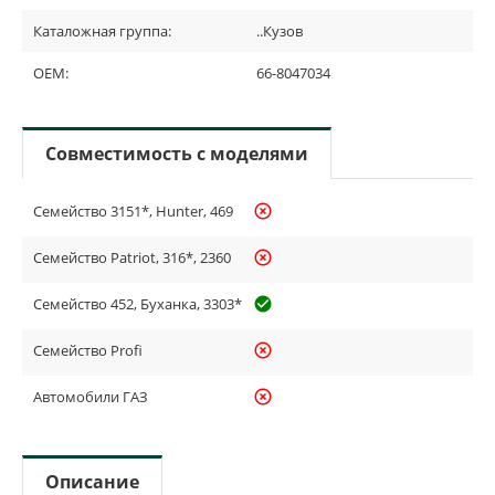
Каталожная группа:
..Кузов
OEM:
66-8047034
Совместимость с моделями
Семейство 3151*, Hunter, 469
highlight_off
Семейство Patriot, 316*, 2360
highlight_off
Семейство 452, Буханка, 3303*
check_circle_outline
Семейство Profi
highlight_off
Автомобили ГАЗ
highlight_off
Описание