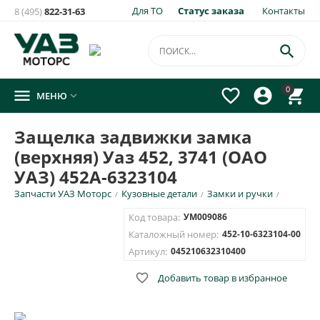
Для ТО
Статус заказа
Контакты
8 (495)
822-31-63

0




МЕНЮ

Защелка задвижки замка
(верхняя) Уаз 452, 3741 (ОАО
УАЗ) 452А-6323104
Запчасти УАЗ Моторс
Кузовные детали
Замки и ручки
/
/
/
Код товара:
УМ009086
Каталожный номер:
452-10-6323104-00
Артикул:
045210632310400

Добавить товар в избранное