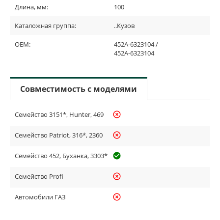
Длина, мм:
100
Каталожная группа:
..Кузов
OEM:
452A-6323104 /
452А-6323104
Совместимость с моделями
Семейство 3151*, Hunter, 469
highlight_off
Семейство Patriot, 316*, 2360
highlight_off
Семейство 452, Буханка, 3303*
check_circle_outline
Семейство Profi
highlight_off
Автомобили ГАЗ
highlight_off