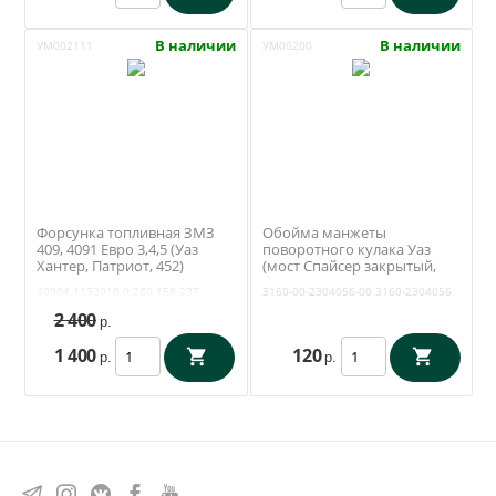
В наличии
В наличии
УМ002111
УМ00200
Форсунка топливная ЗМЗ
Обойма манжеты
409, 4091 Евро 3,4,5 (Уаз
поворотного кулака Уаз
Хантер, Патриот, 452)
(мост Спайсер закрытый,
(Bosch) 0 280 158 237
Тимкен гибридный) (ОАО
40904.1132010
0 280 158 237
3160-00-2304056-00
3160-2304056
УАЗ) 3160-00-2304056-00
2 400
р.
1 400
120
р.
р.