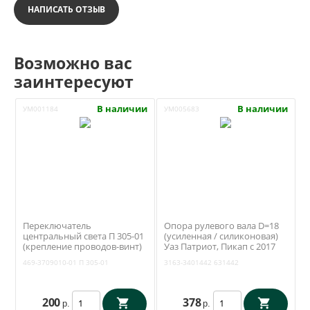
НАПИСАТЬ ОТЗЫВ
Возможно вас
заинтересуют
В наличии
В наличии
УМ001184
УМ005683
Переключатель
Опора рулевого вала D=18
центральный света П 305-01
(усиленная / силиконовая)
(крепление проводов-винт)
Уаз Патриот, Пикап с 2017
(Освар Вязники) 469-
года (RedBTR) 3163-3401442
469-3709010-01
П 305-01
3163-3401442
631442
3709010-01
200
378
р.
р.