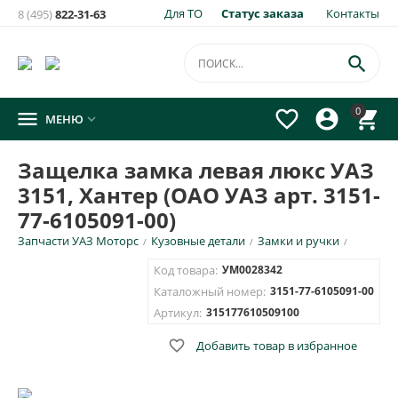
Для ТО
Статус заказа
Контакты
8 (495)
822-31-63
×
Уведомить о появлении на складе
товара:

Защелка замка левая люкс УАЗ 3151, Хантер (ОАО УАЗ арт.
0




МЕНЮ

3151-77-6105091-00)
Укажите e-mail и\или номер телефона для SMS уведомления.
Защелка замка левая люкс УАЗ
3151, Хантер (ОАО УАЗ арт. 3151-
E-mail для уведомления письмом
77-6105091-00)
Запчасти УАЗ Моторс
Кузовные детали
Замки и ручки
/
/
/
Номер телефона для SMS уведомления
Код товара:
УМ0028342
Каталожный номер:
3151-77-6105091-00
Артикул:
315177610509100

Добавить товар в избранное
ОТПРАВИТЬ