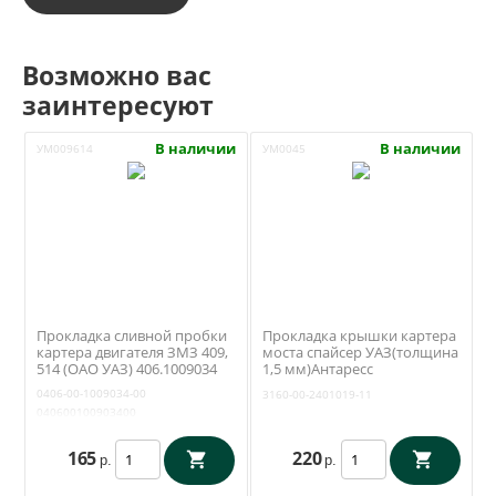
Возможно вас
заинтересуют
В наличии
В наличии
УМ009614
УМ0045
Прокладка сливной пробки
Прокладка крышки картера
картера двигателя ЗМЗ 409,
моста спайсер УАЗ(толщина
514 (ОАО УАЗ) 406.1009034
1,5 мм)Антаресс
(Ульяновск)3160-00-2401019-
0406-00-1009034-00
3160-00-2401019-11
11
040600100903400
165
220
р.
р.