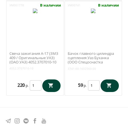
В наличии
В наличии
УМ001778
УМ00741
Свеча зажигания А-17 (ЗМЗ
Бачок главного цилиндра
409 / Оригинальные УАЗ)
сцепления Уаз Буханка
(ОАО УАЗ) 4052.3707010-10
(ООО Спецоснастка
Сызрань) 3741-00-1602560-00
4052.3707010-10
3741-00-1602560-00
220
59
р.
р.