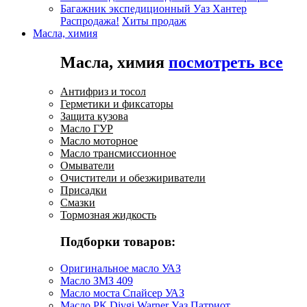
Багажник экспедиционный Уаз Хантер
Распродажа!
Хиты продаж
Масла, химия
Масла, химия
посмотреть все
Антифриз и тосол
Герметики и фиксаторы
Защита кузова
Масло ГУР
Масло моторное
Масло трансмиссионное
Омыватели
Очистители и обезжириватели
Присадки
Смазки
Тормозная жидкость
Подборки товаров:
Оригинальное масло УАЗ
Масло ЗМЗ 409
Масло моста Спайсер УАЗ
Масло РК Divgi Warner Уаз Патриот