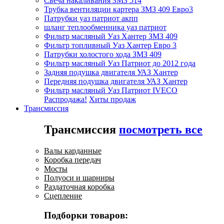
Свеча накаливания ЗМЗ 514
Трубка вентиляции картера ЗМЗ 409 Евро3
Патрубки уаз патриот акпп
шланг теплообменника уаз патриот
Фильтр масляный Уаз Хантер ЗМЗ 409
Фильтр топливный Уаз Хантер Евро 3
Патрубки холостого хода ЗМЗ 409
Фильтр масляный Уаз Патриот до 2012 года
Задняя подушка двигателя УАЗ Хантер
Передняя подушка двигателя УАЗ Хантер
Фильтр масляный Уаз Патриот IVECO
Распродажа!
Хиты продаж
Трансмиссия
Трансмиссия
посмотреть все
Валы карданные
Коробка передач
Мосты
Полуоси и шарниры
Раздаточная коробка
Сцепление
Подборки товаров: