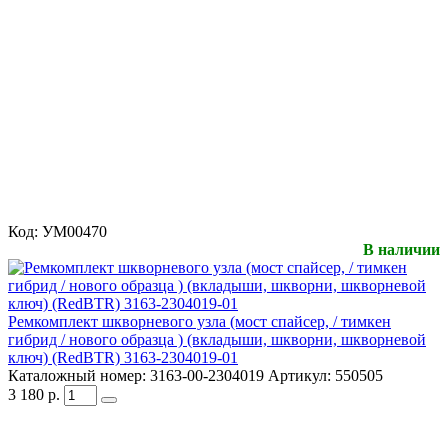
Код:
УМ00470
В наличии
Ремкомплект шкворневого узла (мост спайсер, / тимкен
гибрид / нового образца ) (вкладыши, шкворни, шкворневой
ключ) (RedBTR) 3163-2304019-01
Каталожный номер:
3163-00-2304019
Артикул:
550505
3 180
р.