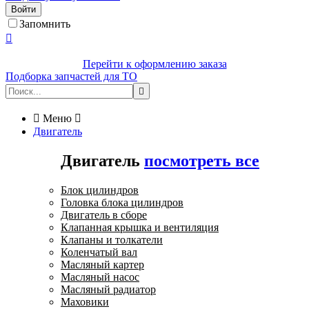
Войти
Запомнить

Перейти к оформлению заказа
Подборка запчастей для ТО


Меню

Двигатель
Двигатель
посмотреть все
Блок цилиндров
Головка блока цилиндров
Двигатель в сборе
Клапанная крышка и вентиляция
Клапаны и толкатели
Коленчатый вал
Масляный картер
Масляный насос
Масляный радиатор
Маховики