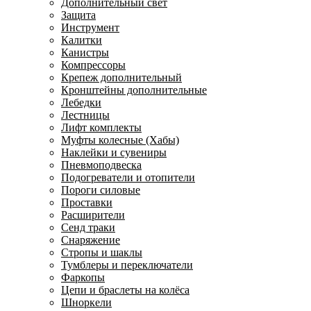
Дополнительный свет
Защита
Инструмент
Калитки
Канистры
Компрессоры
Крепеж дополнительный
Кронштейны дополнительные
Лебедки
Лестницы
Лифт комплекты
Муфты колесные (Хабы)
Наклейки и сувениры
Пневмоподвеска
Подогреватели и отопители
Пороги силовые
Проставки
Расширители
Сенд траки
Снаряжение
Стропы и шаклы
Тумблеры и переключатели
Фаркопы
Цепи и браслеты на колёса
Шноркели