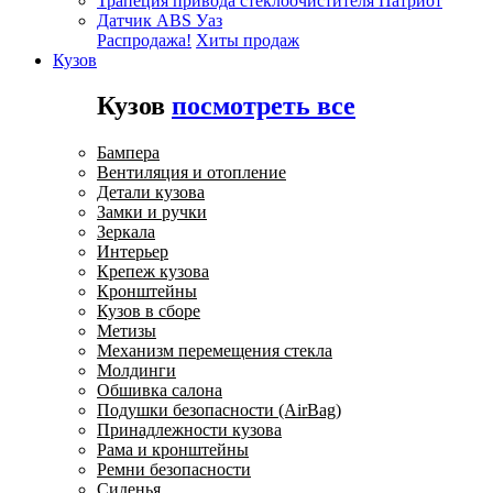
Трапеция привода стеклоочистителя Патриот
Датчик ABS Уаз
Распродажа!
Хиты продаж
Кузов
Кузов
посмотреть все
Бампера
Вентиляция и отопление
Детали кузова
Замки и ручки
Зеркала
Интерьер
Крепеж кузова
Кронштейны
Кузов в сборе
Метизы
Механизм перемещения стекла
Молдинги
Обшивка салона
Подушки безопасности (AirBag)
Принадлежности кузова
Рама и кронштейны
Ремни безопасности
Сиденья