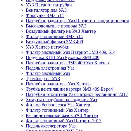
УАЗ Патриот патрубки
Вентилятор для УАЗ
Форсунка ЗМЗ 514
Патрубки радиатора Уаз Патриот с кондиционером
Высоковольтные провода УАЗ
Воздушный фильтр на УАЗ Хантер
Фильтр топливный ЗМЗ 514
Воздушный фильтр ЗМЗ 409
УАЗ Хантер патрубки
Фильтр масляный Уаз Патриот ЗМЗ 409, 514
Подушка КПП Уаз Буханка ЗМЗ 409
Патрубки радиатора ЗМЗ 409 Уаз Хантер
Педаль электронная Уаз
Фильтр масляный Уаз
Трамблер на УАЗ
Патрубки радиатора Уаз Хантер
Трубка вентиляции картера ЗМЗ 409 Евро4
Патрубки отопителя Уаз Патриот рестайлинг 2017
Хомуты патрубков охлаждения Уаз
Фильтр бензонасоса Уаз Хантер
Фильтр топливный Уаз Хантер
Расширительный бачок УАЗ Хантер
Фильтр топливный Уаз Патриот 2017
Педаль акселератора Уаз