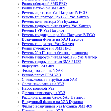
Ролик обводной ЗМЗ PRO
Ролик натяжной ЗМЗ 409
Ремень агрегатов Уаз Патриот IVECO
Ремень генератора 6рк1275 Уаз Хантер
Ремень вентилятора Уаз Буханка
Ремень гидроусилителя руля Уаз Хантер
Ремень ГУР Уаз Патриот
Ремень кондиционера Уаз Патриот IVECO
Воздушный фильтр на УАЗ Патриот
Ремень генератора Уаз Хантер
Ролик ручейковый ЗМЗ ПРО
Ремень Уаз Патриот без кондиционера
Ремень гидроусилителя 6рк1195 Уаз Хантер
Ремень гидроусилителя ЗМЗ 51432
Форсунка ЗМЗ 409
Фильтр топливный УАЗ
Ремкомплект ГРМ УАЗ
Силиконовые патрубки для УАЗ
Свечи зажигания на УАЗ
Насос водяной Уаз
Датчик температуры УАЗ
Расширительный бачок УАЗ Патриот
Воздушный фильтр на УАЗ Буханка
Фильтр воздушный Уаз Буханка ЗМЗ 409
Подушка двигателя УАЗ