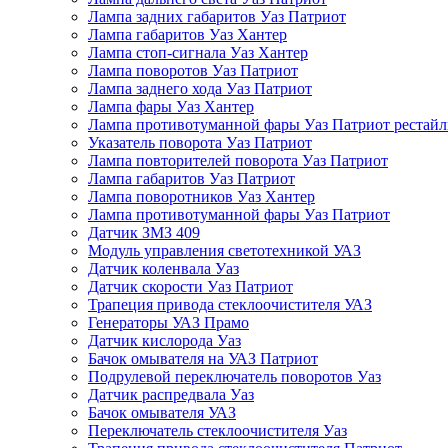
Лампа задних габаритов Уаз Патриот
Лампа габаритов Уаз Хантер
Лампа стоп-сигнала Уаз Хантер
Лампа поворотов Уаз Патриот
Лампа заднего хода Уаз Патриот
Лампа фары Уаз Хантер
Лампа противотуманной фары Уаз Патриот рестай
Указатель поворота Уаз Патриот
Лампа повторителей поворота Уаз Патриот
Лампа габаритов Уаз Патриот
Лампа поворотников Уаз Хантер
Лампа противотуманной фары Уаз Патриот
Датчик ЗМЗ 409
Модуль управления светотехникой УАЗ
Датчик коленвала Уаз
Датчик скорости Уаз Патриот
Трапеция привода стеклоочистителя УАЗ
Генераторы УАЗ Прамо
Датчик кислорода Уаз
Бачок омывателя на УАЗ Патриот
Подрулевой переключатель поворотов Уаз
Датчик распредвала Уаз
Бачок омывателя УАЗ
Переключатель стеклоочистителя Уаз