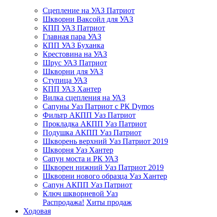
Сцепление на УАЗ Патриот
Шкворни Ваксойл для УАЗ
КПП УАЗ Патриот
Главная пара УАЗ
КПП УАЗ Буханка
Крестовина на УАЗ
Шрус УАЗ Патриот
Шкворни для УАЗ
Ступица УАЗ
КПП УАЗ Хантер
Вилка сцепления на УАЗ
Сапуны Уаз Патриот с РК Dymos
Фильтр АКПП Уаз Патриот
Прокладка АКПП Уаз Патриот
Подушка АКПП Уаз Патриот
Шкворень верхний Уаз Патриот 2019
Шкворня Уаз Хантер
Сапун моста и РК УАЗ
Шкворен нижний Уаз Патриот 2019
Шкворни нового образца Уаз Хантер
Сапун АКПП Уаз Патриот
Ключ шкворневой Уаз
Распродажа!
Хиты продаж
Ходовая