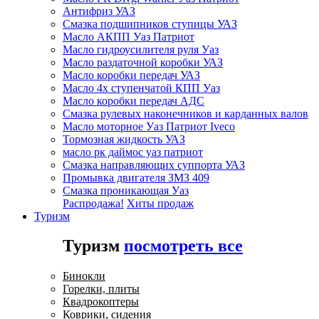
Антифриз УАЗ
Смазка подшипников ступицы УАЗ
Масло АКПП Уаз Патриот
Масло гидроусилителя руля Уаз
Масло раздаточной коробки УАЗ
Масло коробки передач УАЗ
Масло 4х ступенчатой КПП Уаз
Масло коробки передач АДС
Смазка рулевых наконечников и карданных валов
Масло моторное Уаз Патриот Iveco
Тормозная жидкость УАЗ
масло рк даймос уаз патриот
Смазка направляющих суппорта УАЗ
Промывка двигателя ЗМЗ 409
Смазка проникающая Уаз
Распродажа!
Хиты продаж
Туризм
Туризм
посмотреть все
Бинокли
Горелки, плиты
Квадрокоптеры
Коврики, сидения