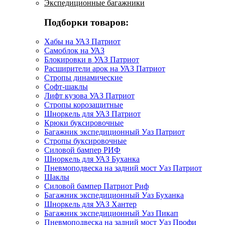
Экспедиционные багажники
Подборки товаров:
Хабы на УАЗ Патриот
Самоблок на УАЗ
Блокировки в УАЗ Патриот
Расширители арок на УАЗ Патриот
Стропы динамические
Софт-шаклы
Лифт кузова УАЗ Патриот
Стропы корозащитные
Шноркель для УАЗ Патриот
Крюки буксировочные
Багажник экспедиционный Уаз Патриот
Стропы буксировочные
Силовой бампер РИФ
Шноркель для УАЗ Буханка
Пневмоподвеска на задний мост Уаз Патриот
Шаклы
Силовой бампер Патриот Риф
Багажник экспедиционный Уаз Буханка
Шноркель для УАЗ Хантер
Багажник экспедиционный Уаз Пикап
Пневмоподвеска на задний мост Уаз Профи