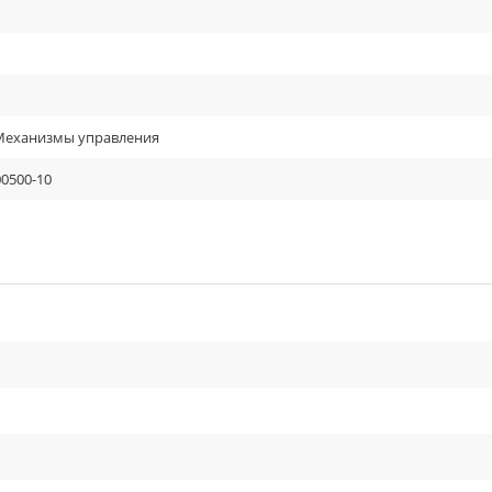
 Механизмы управления
00500-10
cle_outline