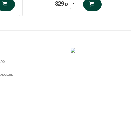
829
р.
:00
вская,