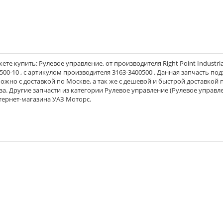
е купить: Рулевое управление, от производителя Right Point Industria
00-10 , с артикулом производителя 3163-3400500 . Данная запчасть по
 можно с доставкой по Москве, а так же с дешевой и быстрой доставкой 
а. Другие запчасти из категории Рулевое управление (Рулевое управле
тернет-магазина УАЗ Моторс.