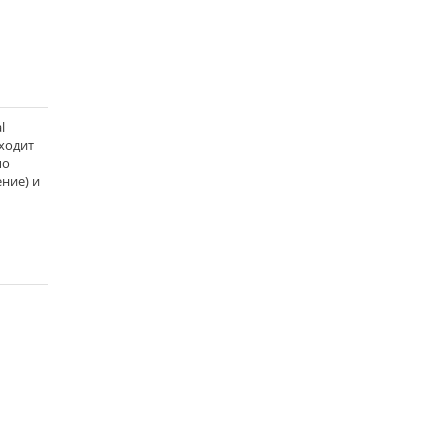
l
дходит
по
ние) и