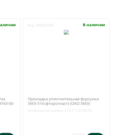
наличии
В наличии
Код:
УМ003206
Уаз
Прокладка уплотнительная форсунки
3163-00-
ЗМЗ-514 (фторопласт) (ОАО ЗМЗ)
514.1112106-02
Каталожный номер:
514.1112106-02