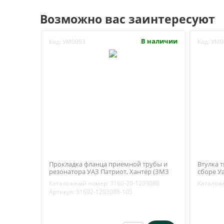
Возможно вас заинтересуют
В наличии
Код:
УМ0053
Код:
УМ0
Прокладка фланца приемной трубы и
Втулка т
резонатора УАЗ Патриот, Хантер (ЗМЗ
сборе Уа
409, 514) облицовка метал (Квадратис
(Ульянов
Каталожный номер:
3160-20-1203088
Каталож
Воронеж) 3160-20-1203088
Артикул:
31602-1203088-105