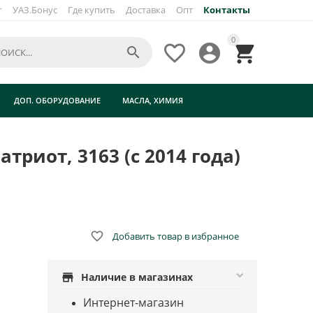
г
УАЗ.Бонус
Где купить
Доставка
Опт
Контакты
×
0




ДОП. ОБОРУДОВАНИЕ
МАСЛА, ХИМИЯ
риот, 3163 (с 2014 года)

Добавить товар в избранное
store
Наличие в магазинах
Интернет-магазин