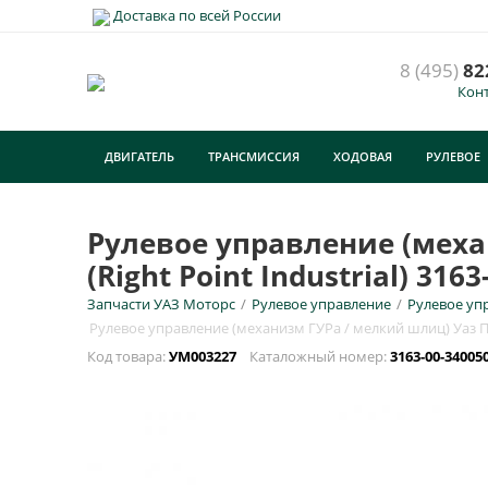
Доставка по всей России
8 (495)
82
Кон
Р
3
ДВИГАТЕЛЬ
ТРАНСМИССИЯ
ХОДОВАЯ
РУЛЕВОЕ
У
ТУРИЗМ
E
Рулевое управление (механ
(Right Point Industrial) 316
Н
Запчасти УАЗ Моторс
/
Рулевое управление
/
Рулевое уп
Рулевое управление (механизм ГУРа / мелкий шлиц) Уаз Патри
Код товара:
УМ003227
Каталожный номер:
3163-00-34005