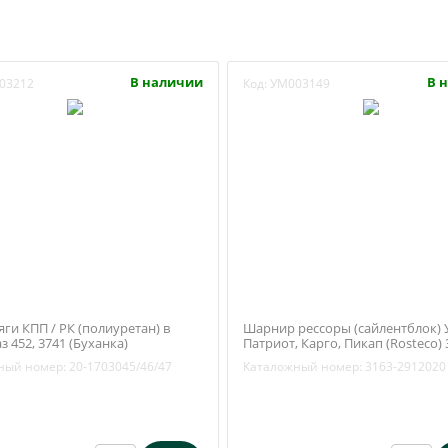
В наличии
В 
03212
Код:
УМ003149
яги КПП / РК (полиуретан) в
Шарнир рессоры (сайлентблок) 
з 452, 3741 (Буханка)
Патриот, Карго, Пикап (Rosteco) 
ск) 20-1703045/46/47
2912020
ный номер:
20-1703045/46/47
Каталожный номер:
3163-2912020