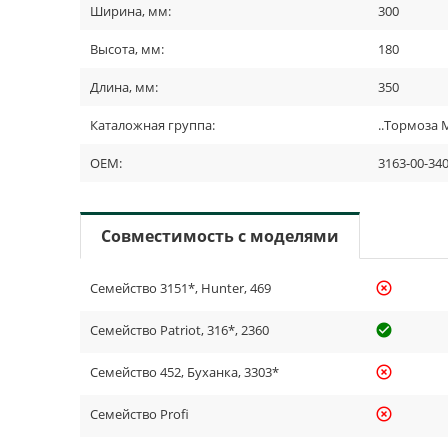
Ширина, мм:
300
Высота, мм:
180
Длина, мм:
350
Каталожная группа:
..Тормоза
OEM:
3163-00-34
Совместимость с моделями
Семейство 3151*, Hunter, 469
highlight_off
Семейство Patriot, 316*, 2360
check_cir
Семейство 452, Буханка, 3303*
highlight_off
Семейство Profi
highlight_off