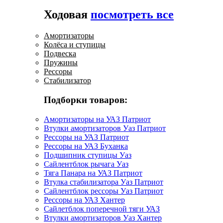
Ходовая
посмотреть все
Амортизаторы
Колёса и ступицы
Подвеска
Пружины
Рессоры
Стабилизатор
Подборки товаров:
Амортизаторы на УАЗ Патриот
Втулки амортизаторов Уаз Патриот
Рессоры на УАЗ Патриот
Рессоры на УАЗ Буханка
Подшипник ступицы Уаз
Сайлентблок рычага Уаз
Тяга Панара на УАЗ Патриот
Втулка стабилизатора Уаз Патриот
Сайлентблок рессоры Уаз Патриот
Рессоры на УАЗ Хантер
Сайлетблок поперечной тяги УАЗ
Втулки амортизаторов Уаз Хантер