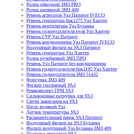
Ролик обводной ЗМЗ PRO
Ролик натяжной ЗМЗ 409
Ремень агрегатов Уаз Патриот IVECO
Ремень генератора 6рк1275 Уаз Хантер
Ремень вентилятора Уаз Буханка
Ремень гидроусилителя руля Уаз Хантер
Ремень ГУР Уаз Патриот
Ремень кондиционера Уаз Патриот IVECO
Воздушный фильтр на УАЗ Патриот
Ремень генератора Уаз Хантер
Ролик ручейковый ЗМЗ ПРО
Ремень Уаз Патриот без кондиционера
Ремень гидроусилителя 6рк1195 Уаз Хантер
Ремень гидроусилителя ЗМЗ 51432
Форсунка ЗМЗ 409
Фильтр топливный УАЗ
Ремкомплект ГРМ УАЗ
Силиконовые патрубки для УАЗ
Свечи зажигания на УАЗ
Насос водяной Уаз
Датчик температуры УАЗ
Расширительный бачок УАЗ Патриот
Воздушный фильтр на УАЗ Буханка
Фильтр воздушный Уаз Буханка ЗМЗ 409
Подушка двигателя УАЗ