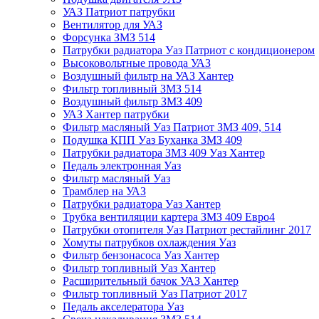
УАЗ Патриот патрубки
Вентилятор для УАЗ
Форсунка ЗМЗ 514
Патрубки радиатора Уаз Патриот с кондиционером
Высоковольтные провода УАЗ
Воздушный фильтр на УАЗ Хантер
Фильтр топливный ЗМЗ 514
Воздушный фильтр ЗМЗ 409
УАЗ Хантер патрубки
Фильтр масляный Уаз Патриот ЗМЗ 409, 514
Подушка КПП Уаз Буханка ЗМЗ 409
Патрубки радиатора ЗМЗ 409 Уаз Хантер
Педаль электронная Уаз
Фильтр масляный Уаз
Трамблер на УАЗ
Патрубки радиатора Уаз Хантер
Трубка вентиляции картера ЗМЗ 409 Евро4
Патрубки отопителя Уаз Патриот рестайлинг 2017
Хомуты патрубков охлаждения Уаз
Фильтр бензонасоса Уаз Хантер
Фильтр топливный Уаз Хантер
Расширительный бачок УАЗ Хантер
Фильтр топливный Уаз Патриот 2017
Педаль акселератора Уаз