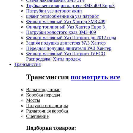
Свеча накаливания ЗМЗ 514
Трубка вентиляции картера ЗМЗ 409 Евро3
Патрубки уаз патриот акпп
шланг теплообменника уаз патриот
Фильтр масляный Уаз Хантер ЗМЗ 409
Фильтр топливный Уаз Хантер Евро 3
Патрубки холостого хода ЗМЗ 409
Фильтр масляный Уаз Патриот до 2012 года
Задняя подушка двигателя УАЗ Хантер
Передняя подушка двигателя УАЗ Хантер
Фильтр масляный Уаз Патриот IVECO
Распродажа!
Хиты продаж
Трансмиссия
Трансмиссия
посмотреть все
Валы карданные
Коробка передач
Мосты
Полуоси и шарниры
Раздаточная коробка
Сцепление
Подборки товаров: