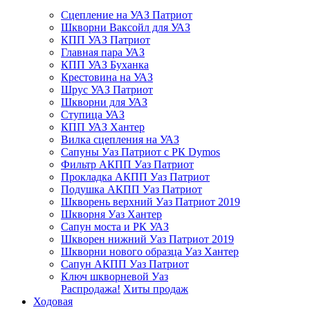
Сцепление на УАЗ Патриот
Шкворни Ваксойл для УАЗ
КПП УАЗ Патриот
Главная пара УАЗ
КПП УАЗ Буханка
Крестовина на УАЗ
Шрус УАЗ Патриот
Шкворни для УАЗ
Ступица УАЗ
КПП УАЗ Хантер
Вилка сцепления на УАЗ
Сапуны Уаз Патриот с РК Dymos
Фильтр АКПП Уаз Патриот
Прокладка АКПП Уаз Патриот
Подушка АКПП Уаз Патриот
Шкворень верхний Уаз Патриот 2019
Шкворня Уаз Хантер
Сапун моста и РК УАЗ
Шкворен нижний Уаз Патриот 2019
Шкворни нового образца Уаз Хантер
Сапун АКПП Уаз Патриот
Ключ шкворневой Уаз
Распродажа!
Хиты продаж
Ходовая