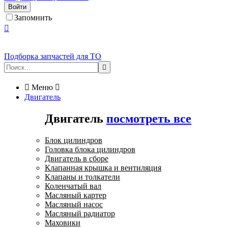
Войти
Запомнить

Подборка запчастей для ТО


Меню

Двигатель
Двигатель
посмотреть все
Блок цилиндров
Головка блока цилиндров
Двигатель в сборе
Клапанная крышка и вентиляция
Клапаны и толкатели
Коленчатый вал
Масляный картер
Масляный насос
Масляный радиатор
Маховики