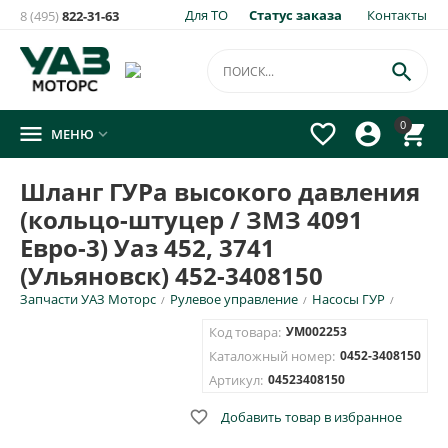
Для ТО
Статус заказа
Контакты
8 (495)
822-31-63
×
Уведомить о появлении на складе
товара:

Шланг ГУРа высокого давления (кольцо-штуцер / ЗМЗ
0




МЕНЮ

4091 Евро-3) Уаз 452, 3741 (Ульяновск) 452-3408150
Укажите e-mail и\или номер телефона для SMS уведомления.
Шланг ГУРа высокого давления
(кольцо-штуцер / ЗМЗ 4091
E-mail для уведомления письмом
Евро-3) Уаз 452, 3741
(Ульяновск) 452-3408150
Номер телефона для SMS уведомления
Запчасти УАЗ Моторс
Рулевое управление
Насосы ГУР
/
/
/
Код товара:
УМ002253
Каталожный номер:
0452-3408150
Артикул:
04523408150
ОТПРАВИТЬ

Добавить товар в избранное