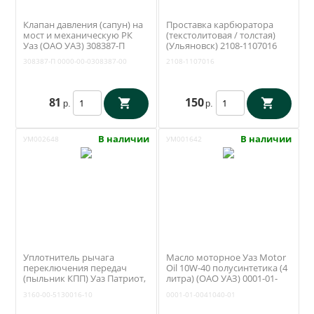
Клапан давления (сапун) на
Проставка карбюратора
мост и механическую РК
(текстолитовая / толстая)
Уаз (ОАО УАЗ) 308387-П
(Ульяновск) 2108-1107016
308387-П
0000-00-0308387-00
2108-1107016
81
150
р.
р.
В наличии
В наличии
УМ002648
УМ001642
Уплотнитель рычага
Масло моторное Уаз Motor
переключения передач
Oil 10W-40 полусинтетика (4
(пыльник КПП) Уаз Патриот,
литра) (ОАО УАЗ) 0001-01-
Хантер (Ульяновск) 3160-00-
0041040-01
3160-00-5130016-10
0001-01-0041040-01
5130016-10