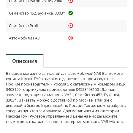
Семейство Patriot, 316*, 2360
highlight_off
Семейство 452, Буханка, 3303*
check_circle_outline
Семейство Profi
highlight_off
Автомобили ГАЗ
highlight_off
Описание
В нашем магазине запчастей для автомобилей УАЗ Вы можете
купить: Шланг ГУРа высокого давления, от производителя
Прочие производители, ( Россия ), с каталожным номером 0452-
3408150 , с артикулом производителя 04523408150 . Данная
запчасть подходит на машины УАЗ: , Семейство 452, Буханка,
3303* . Заказать можно с доставкой по Москве, а так же с
дешевой и быстрой доставкой по России. Так же можно забрать
товар из пунктов самовывоза. Другие запчасти из категории
Насосы ГУР (Рулевое управление) и цены на них Вы можете
посмотреть в каталоге нашего интернет-магазина УАЗ Моторс.