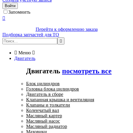
Войти
Запомнить

Перейти к оформлению заказа
Подборка запчастей для ТО


Меню

Двигатель
Двигатель
посмотреть все
Блок цилиндров
Головка блока цилиндров
Двигатель в сборе
Клапанная крышка и вентиляция
Клапаны и толкатели
Коленчатый вал
Масляный картер
Масляный насос
Масляный радиатор
Маховики