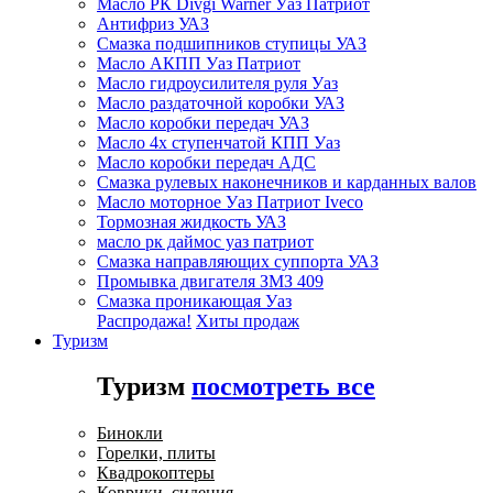
Масло РК Divgi Warner Уаз Патриот
Антифриз УАЗ
Смазка подшипников ступицы УАЗ
Масло АКПП Уаз Патриот
Масло гидроусилителя руля Уаз
Масло раздаточной коробки УАЗ
Масло коробки передач УАЗ
Масло 4х ступенчатой КПП Уаз
Масло коробки передач АДС
Смазка рулевых наконечников и карданных валов
Масло моторное Уаз Патриот Iveco
Тормозная жидкость УАЗ
масло рк даймос уаз патриот
Смазка направляющих суппорта УАЗ
Промывка двигателя ЗМЗ 409
Смазка проникающая Уаз
Распродажа!
Хиты продаж
Туризм
Туризм
посмотреть все
Бинокли
Горелки, плиты
Квадрокоптеры
Коврики, сидения