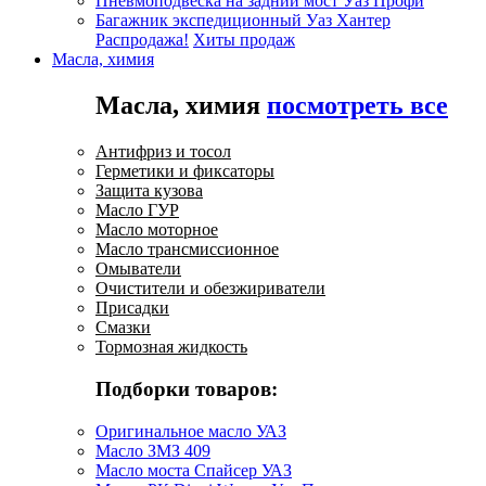
Пневмоподвеска на задний мост Уаз Профи
Багажник экспедиционный Уаз Хантер
Распродажа!
Хиты продаж
Масла, химия
Масла, химия
посмотреть все
Антифриз и тосол
Герметики и фиксаторы
Защита кузова
Масло ГУР
Масло моторное
Масло трансмиссионное
Омыватели
Очистители и обезжириватели
Присадки
Смазки
Тормозная жидкость
Подборки товаров:
Оригинальное масло УАЗ
Масло ЗМЗ 409
Масло моста Спайсер УАЗ