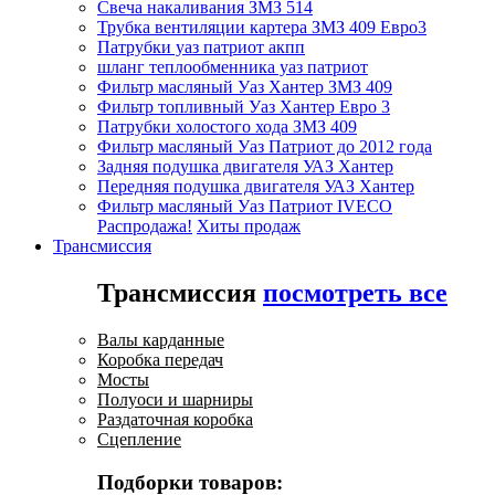
Свеча накаливания ЗМЗ 514
Трубка вентиляции картера ЗМЗ 409 Евро3
Патрубки уаз патриот акпп
шланг теплообменника уаз патриот
Фильтр масляный Уаз Хантер ЗМЗ 409
Фильтр топливный Уаз Хантер Евро 3
Патрубки холостого хода ЗМЗ 409
Фильтр масляный Уаз Патриот до 2012 года
Задняя подушка двигателя УАЗ Хантер
Передняя подушка двигателя УАЗ Хантер
Фильтр масляный Уаз Патриот IVECO
Распродажа!
Хиты продаж
Трансмиссия
Трансмиссия
посмотреть все
Валы карданные
Коробка передач
Мосты
Полуоси и шарниры
Раздаточная коробка
Сцепление
Подборки товаров: