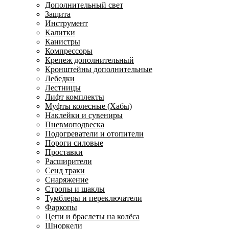
Дополнительный свет
Защита
Инструмент
Калитки
Канистры
Компрессоры
Крепеж дополнительный
Кронштейны дополнительные
Лебедки
Лестницы
Лифт комплекты
Муфты колесные (Хабы)
Наклейки и сувениры
Пневмоподвеска
Подогреватели и отопители
Пороги силовые
Проставки
Расширители
Сенд траки
Снаряжение
Стропы и шаклы
Тумблеры и переключатели
Фаркопы
Цепи и браслеты на колёса
Шноркели