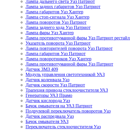
Лампа дальнего света Уаз Патриот
Лампа задних габаритов Уаз Патриот
Лампа габаритов Уаз Хантер
Лампа стоп-сигнала Уаз Хантер
Лампа поворотов Уаз Патриот
Лампа заднего хода Уаз Патриот
Лампа фары Уаз Хантер
Лампа противотуманной фары Уаз Патриот рестай
Указатель поворота Уаз Патриот
Лампа повторителей поворота Уаз Патриот
Лампа габаритов Уаз Патриот
Лампа поворотников Уаз Хантер
Лампа противотуманной фары Уаз Патриот
Датчик ЗМЗ 409
Модуль управления светотехникой УАЗ
Датчик коленвала Уаз
Датчик скорости Уаз Патриот
Трапеция привода стеклоочистителя УАЗ
Генераторы УАЗ Прамо
Датчик кислорода Уаз
Бачок омывателя на УАЗ Патриот
Подрулевой переключатель поворотов Уаз
Датчик распредвала Уаз
Бачок омывателя УАЗ
Переключатель стеклоочистителя Уаз