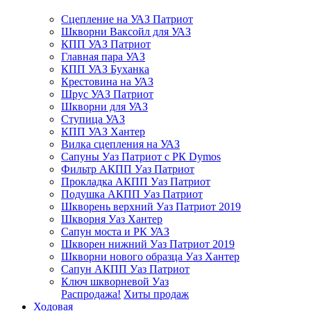
Сцепление на УАЗ Патриот
Шкворни Ваксойл для УАЗ
КПП УАЗ Патриот
Главная пара УАЗ
КПП УАЗ Буханка
Крестовина на УАЗ
Шрус УАЗ Патриот
Шкворни для УАЗ
Ступица УАЗ
КПП УАЗ Хантер
Вилка сцепления на УАЗ
Сапуны Уаз Патриот с РК Dymos
Фильтр АКПП Уаз Патриот
Прокладка АКПП Уаз Патриот
Подушка АКПП Уаз Патриот
Шкворень верхний Уаз Патриот 2019
Шкворня Уаз Хантер
Сапун моста и РК УАЗ
Шкворен нижний Уаз Патриот 2019
Шкворни нового образца Уаз Хантер
Сапун АКПП Уаз Патриот
Ключ шкворневой Уаз
Распродажа!
Хиты продаж
Ходовая