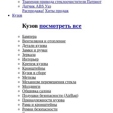
Трапеция привода стеклоочистителя Патриот
Датчик ABS Уаз
Распродажа!
Хиты продаж
Кузов
Кузов
посмотреть все
Бампера
Вентиляция и отопление
Детали кузова
Замки и ручки
Зеркала
Интерьер
Крепеж кузова
Кронштейны
Кузов в сборе
Метизы
Механизм перемещения стекла
Молдинги
Обшивка салона
Подушки безопасности (AirBag)
Принадлежности кузова
Рама и кронштейны
Ремни безопасности