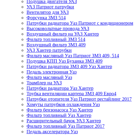
Подушка двигателя УАЗ
УАЗ Патриот патрубки
Вентилятор для УАЗ
Форсунка ЗМЗ 514
Патрубки радиатора Уаз Патриот с кондиционером
Высоковольтные провода УАЗ
Воздушный фильтр на УАЗ Хантер
Фильтр топливный ЗМЗ 514
Воздушный фильтр ЗМЗ 409
УАЗ Хантер патрубки
Фильтр масляный Уаз Патриот ЗМЗ 409, 514
Подушка КПП Уаз Буханка ЗМЗ 409
Патрубки радиатора ЗМЗ 409 Уаз Хантер
Педаль электронная Уаз
Фильтр масляный Уаз
Трамблер на УАЗ
Патрубки радиатора Уаз Хантер
Трубка вентиляции картера ЗМЗ 409 Евро4
Патрубки отопителя Уаз Патриот рестайлинг 2017
Хомуты патрубков охлаждения Уаз
Фильтр бензонасоса Уаз Хантер
Фильтр топливный Уаз Хантер
Расширительный бачок УАЗ Хантер
Фильтр топливный Уаз Патриот 2017
Педаль акселератора Уаз