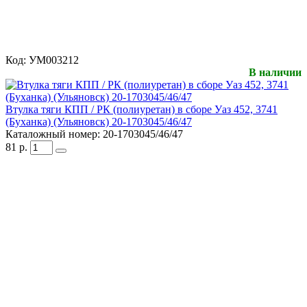
Код:
УМ003212
В наличии
Втулка тяги КПП / РК (полиуретан) в сборе Уаз 452, 3741
(Буханка) (Ульяновск) 20-1703045/46/47
Каталожный номер:
20-1703045/46/47
81
р.