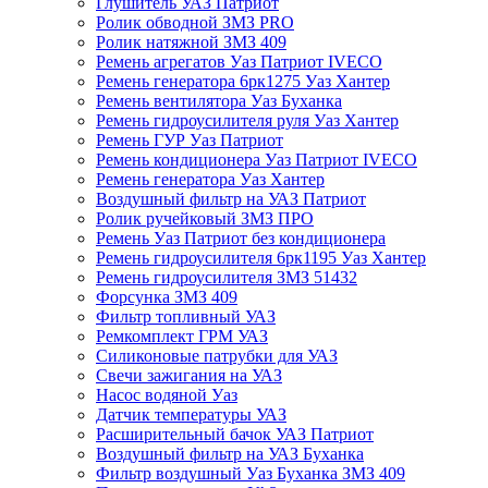
Глушитель УАЗ Патриот
Ролик обводной ЗМЗ PRO
Ролик натяжной ЗМЗ 409
Ремень агрегатов Уаз Патриот IVECO
Ремень генератора 6рк1275 Уаз Хантер
Ремень вентилятора Уаз Буханка
Ремень гидроусилителя руля Уаз Хантер
Ремень ГУР Уаз Патриот
Ремень кондиционера Уаз Патриот IVECO
Ремень генератора Уаз Хантер
Воздушный фильтр на УАЗ Патриот
Ролик ручейковый ЗМЗ ПРО
Ремень Уаз Патриот без кондиционера
Ремень гидроусилителя 6рк1195 Уаз Хантер
Ремень гидроусилителя ЗМЗ 51432
Форсунка ЗМЗ 409
Фильтр топливный УАЗ
Ремкомплект ГРМ УАЗ
Силиконовые патрубки для УАЗ
Свечи зажигания на УАЗ
Насос водяной Уаз
Датчик температуры УАЗ
Расширительный бачок УАЗ Патриот
Воздушный фильтр на УАЗ Буханка
Фильтр воздушный Уаз Буханка ЗМЗ 409