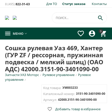
Для ТО
Статус заказа
Контакты
8 (495)
822-31-63
×
Уведомить о появлении на складе
товара:

Сошка рулевая Уаз 469, Хантер (ГУР ZF / рессорная,
0




МЕНЮ

пружинная подвеска / мелкий шлиц) (ОАО АДС)
42000.3151-90-3401090-00
Сошка рулевая Уаз 469, Хантер
Укажите e-mail и\или номер телефона для SMS уведомления.
(ГУР ZF / рессорная, пружинная
E-mail для уведомления письмом
подвеска / мелкий шлиц) (ОАО
АДС) 42000.3151-90-3401090-00
Запчасти УАЗ Моторс
Рулевое управление
Рулевое
/
/
Номер телефона для SMS уведомления
управление
/
Код товара:
УМ003233
Каталожный номер:
3151-90-3401090-00
Артикул:
42000.3151-90-3401090-00
ОТПРАВИТЬ

Добавить товар в избранное