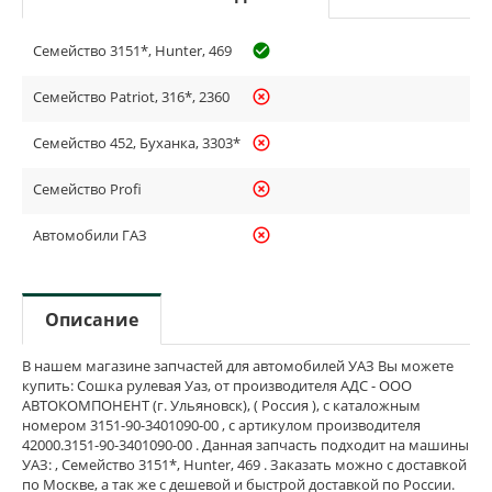
Семейство 3151*, Hunter, 469
check_circle_outline
Семейство Patriot, 316*, 2360
highlight_off
Семейство 452, Буханка, 3303*
highlight_off
Семейство Profi
highlight_off
Автомобили ГАЗ
highlight_off
Описание
В нашем магазине запчастей для автомобилей УАЗ Вы можете
купить: Сошка рулевая Уаз, от производителя АДС - ООО
АВТОКОМПОНЕНТ (г. Ульяновск), ( Россия ), с каталожным
номером 3151-90-3401090-00 , с артикулом производителя
42000.3151-90-3401090-00 . Данная запчасть подходит на машины
УАЗ: , Семейство 3151*, Hunter, 469 . Заказать можно с доставкой
по Москве, а так же с дешевой и быстрой доставкой по России.