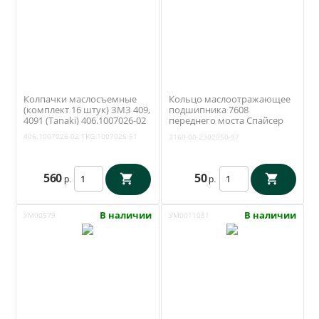
Колпачки маслосъемные
Кольцо маслоотражающее
(комплект 16 штук) ЗМЗ 409,
подшипника 7608
4091 (Tanaki) 406.1007026-02
переднего моста Спайсер
(ОАО УАЗ) 3160-00-2302050-
406.1007026-02
TKG-1007026-51
3160-00-2302050-97
97
560
50
р.
р.
В наличии
В наличии
УМ00579
УМ0011081