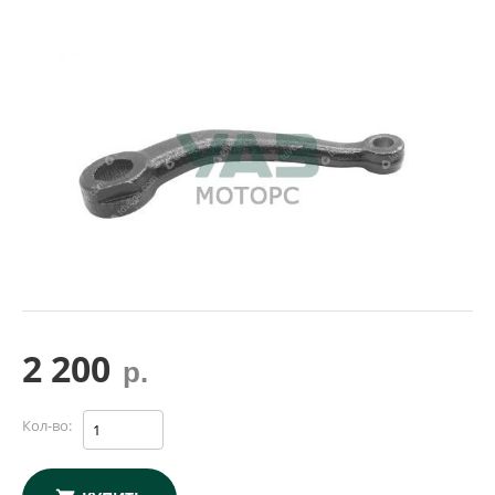
2 200
р.
Кол-во: