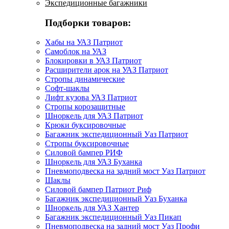
Экспедиционные багажники
Подборки товаров:
Хабы на УАЗ Патриот
Самоблок на УАЗ
Блокировки в УАЗ Патриот
Расширители арок на УАЗ Патриот
Стропы динамические
Софт-шаклы
Лифт кузова УАЗ Патриот
Стропы корозащитные
Шноркель для УАЗ Патриот
Крюки буксировочные
Багажник экспедиционный Уаз Патриот
Стропы буксировочные
Силовой бампер РИФ
Шноркель для УАЗ Буханка
Пневмоподвеска на задний мост Уаз Патриот
Шаклы
Силовой бампер Патриот Риф
Багажник экспедиционный Уаз Буханка
Шноркель для УАЗ Хантер
Багажник экспедиционный Уаз Пикап
Пневмоподвеска на задний мост Уаз Профи