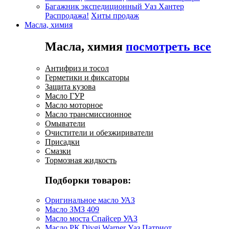
Багажник экспедиционный Уаз Хантер
Распродажа!
Хиты продаж
Масла, химия
Масла, химия
посмотреть все
Антифриз и тосол
Герметики и фиксаторы
Защита кузова
Масло ГУР
Масло моторное
Масло трансмиссионное
Омыватели
Очистители и обезжириватели
Присадки
Смазки
Тормозная жидкость
Подборки товаров:
Оригинальное масло УАЗ
Масло ЗМЗ 409
Масло моста Спайсер УАЗ
Масло РК Divgi Warner Уаз Патриот