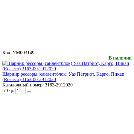
Код:
УМ003149
В наличии
Шарнир рессоры (сайлентблок) Уаз Патриот, Карго, Пикап
(Rosteco) 3163-00-2912020
Каталожный номер:
3163-2912020
510
р.