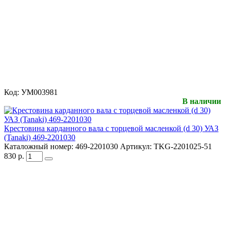
Код:
УМ003981
В наличии
Крестовина карданного вала с торцевой масленкой (d 30) УАЗ
(Tanaki) 469-2201030
Каталожный номер:
469-2201030
Артикул:
TKG-2201025-51
830
р.