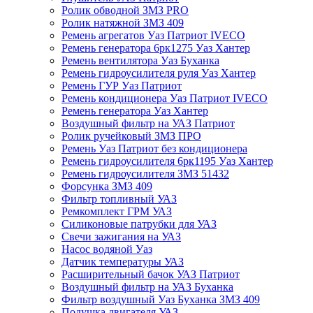
Ролик обводной ЗМЗ PRO
Ролик натяжной ЗМЗ 409
Ремень агрегатов Уаз Патриот IVECO
Ремень генератора 6рк1275 Уаз Хантер
Ремень вентилятора Уаз Буханка
Ремень гидроусилителя руля Уаз Хантер
Ремень ГУР Уаз Патриот
Ремень кондиционера Уаз Патриот IVECO
Ремень генератора Уаз Хантер
Воздушный фильтр на УАЗ Патриот
Ролик ручейковый ЗМЗ ПРО
Ремень Уаз Патриот без кондиционера
Ремень гидроусилителя 6рк1195 Уаз Хантер
Ремень гидроусилителя ЗМЗ 51432
Форсунка ЗМЗ 409
Фильтр топливный УАЗ
Ремкомплект ГРМ УАЗ
Силиконовые патрубки для УАЗ
Свечи зажигания на УАЗ
Насос водяной Уаз
Датчик температуры УАЗ
Расширительный бачок УАЗ Патриот
Воздушный фильтр на УАЗ Буханка
Фильтр воздушный Уаз Буханка ЗМЗ 409
Подушка двигателя УАЗ