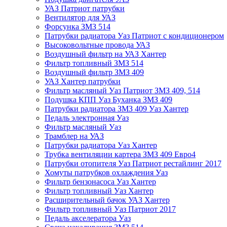
УАЗ Патриот патрубки
Вентилятор для УАЗ
Форсунка ЗМЗ 514
Патрубки радиатора Уаз Патриот с кондиционером
Высоковольтные провода УАЗ
Воздушный фильтр на УАЗ Хантер
Фильтр топливный ЗМЗ 514
Воздушный фильтр ЗМЗ 409
УАЗ Хантер патрубки
Фильтр масляный Уаз Патриот ЗМЗ 409, 514
Подушка КПП Уаз Буханка ЗМЗ 409
Патрубки радиатора ЗМЗ 409 Уаз Хантер
Педаль электронная Уаз
Фильтр масляный Уаз
Трамблер на УАЗ
Патрубки радиатора Уаз Хантер
Трубка вентиляции картера ЗМЗ 409 Евро4
Патрубки отопителя Уаз Патриот рестайлинг 2017
Хомуты патрубков охлаждения Уаз
Фильтр бензонасоса Уаз Хантер
Фильтр топливный Уаз Хантер
Расширительный бачок УАЗ Хантер
Фильтр топливный Уаз Патриот 2017
Педаль акселератора Уаз