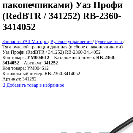
наконечниками) Уаз Профи
(RedBTR / 341252) RB-2360-
3414052
Запчасти УАЗ Моторс
/
Рулевое управление
/
Рулевые тяги
/
Тяга рулевой трапеции длинная (в сборе с наконечниками)
Уаз Профи (RedBTR / 341252) RB-2360-3414052
Код товара:
УМ004612
Каталожный номер:
RB-2360-
3414052
Артикул:
341252
Код товара:
УМ004612
Каталожный номер:
RB-2360-3414052
Артикул:
341252

Добавить товар в избранное