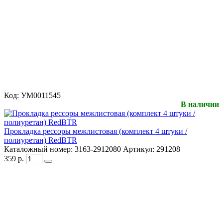
Код:
УМ0011545
В наличии
Прокладка рессоры межлистовая (комплект 4 штуки /
полиуретан) RedBTR
Каталожный номер:
3163-2912080
Артикул:
291208
359
р.