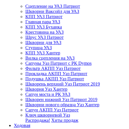
Сцепление на УАЗ Патриот
Шкворни Ваксойл для УАЗ
КПП УАЗ Патриот
Главная пара УАЗ
КПП УАЗ Буханка
Крестовина на УАЗ
Шрус УАЗ Патриот
Шкворни для УАЗ
Ступица УАЗ
КПП УАЗ Хантер
Вилка сцепления на УАЗ
Сапуны Уаз Патриот с РК Dymos
Фильтр АКПП Уаз Патриот
Прокладка АКПП Уаз Патриот
Подушка АКПП Уаз Патриот
Шкворень верхний Уаз Патриот 2019
Шкворня Уаз Хантер
Сапун моста и РК УАЗ
Шкворен нижний Уаз Патриот 2019
Шкворни нового образца Уаз Хантер
Сапун АКПП Уаз Патриот
Ключ шкворневой Уаз
Распродажа!
Хиты продаж
Ходовая