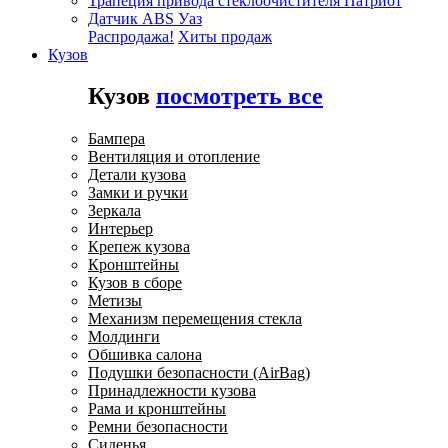
Трапеция привода стеклоочистителя Патриот
Датчик ABS Уаз
Распродажа!
Хиты продаж
Кузов
Кузов
посмотреть все
Бампера
Вентиляция и отопление
Детали кузова
Замки и ручки
Зеркала
Интерьер
Крепеж кузова
Кронштейны
Кузов в сборе
Метизы
Механизм перемещения стекла
Молдинги
Обшивка салона
Подушки безопасности (AirBag)
Принадлежности кузова
Рама и кронштейны
Ремни безопасности
Сиденья