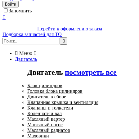
Войти
Запомнить

Перейти к оформлению заказа
Подборка запчастей для ТО


Меню

Двигатель
Двигатель
посмотреть все
Блок цилиндров
Головка блока цилиндров
Двигатель в сборе
Клапанная крышка и вентиляция
Клапаны и толкатели
Коленчатый вал
Масляный картер
Масляный насос
Масляный радиатор
Маховики