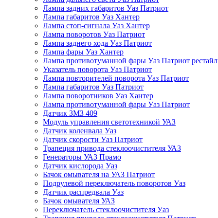
Лампа задних габаритов Уаз Патриот
Лампа габаритов Уаз Хантер
Лампа стоп-сигнала Уаз Хантер
Лампа поворотов Уаз Патриот
Лампа заднего хода Уаз Патриот
Лампа фары Уаз Хантер
Лампа противотуманной фары Уаз Патриот рестай
Указатель поворота Уаз Патриот
Лампа повторителей поворота Уаз Патриот
Лампа габаритов Уаз Патриот
Лампа поворотников Уаз Хантер
Лампа противотуманной фары Уаз Патриот
Датчик ЗМЗ 409
Модуль управления светотехникой УАЗ
Датчик коленвала Уаз
Датчик скорости Уаз Патриот
Трапеция привода стеклоочистителя УАЗ
Генераторы УАЗ Прамо
Датчик кислорода Уаз
Бачок омывателя на УАЗ Патриот
Подрулевой переключатель поворотов Уаз
Датчик распредвала Уаз
Бачок омывателя УАЗ
Переключатель стеклоочистителя Уаз