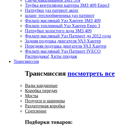
Свеча накаливания ЗМЗ 514
Трубка вентиляции картера ЗМЗ 409 Евро3
Патрубки уаз патриот акпп
шланг теплообменника уаз патриот
Фильтр масляный Уаз Хантер ЗМЗ 409
Фильтр топливный Уаз Хантер Евро 3
Патрубки холостого хода ЗМЗ 409
Фильтр масляный Уаз Патриот до 2012 года
Задняя подушка двигателя УАЗ Хантер
Передняя подушка двигателя УАЗ Хантер
Фильтр масляный Уаз Патриот IVECO
Распродажа!
Хиты продаж
Трансмиссия
Трансмиссия
посмотреть все
Валы карданные
Коробка передач
Мосты
Полуоси и шарниры
Раздаточная коробка
Сцепление
Подборки товаров: