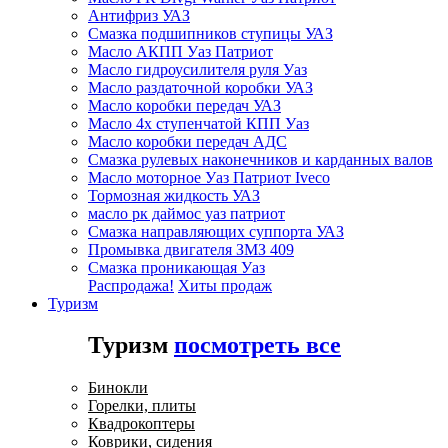
Антифриз УАЗ
Смазка подшипников ступицы УАЗ
Масло АКПП Уаз Патриот
Масло гидроусилителя руля Уаз
Масло раздаточной коробки УАЗ
Масло коробки передач УАЗ
Масло 4х ступенчатой КПП Уаз
Масло коробки передач АДС
Смазка рулевых наконечников и карданных валов
Масло моторное Уаз Патриот Iveco
Тормозная жидкость УАЗ
масло рк даймос уаз патриот
Смазка направляющих суппорта УАЗ
Промывка двигателя ЗМЗ 409
Смазка проникающая Уаз
Распродажа!
Хиты продаж
Туризм
Туризм
посмотреть все
Бинокли
Горелки, плиты
Квадрокоптеры
Коврики, сидения