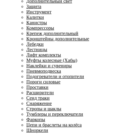
Дополнительный свет
Защита
Инструмент
Калитки
Канистры
Компрессоры
Крепеж дополнительный
Кронштейны дополнительные
Лебедки
Лестницы
Лифт комплекты
Муфты колесные (Хабы)
Наклейки и сувениры
Пневмоподвеска
Подогреватели и отопители
Пороги силовые
Проставки
Расширители
Сенд траки
Снаряжение
Стропы и шаклы
Тумблеры и переключатели
Фаркопы
Цепи и браслеты на колёса
Шноркели