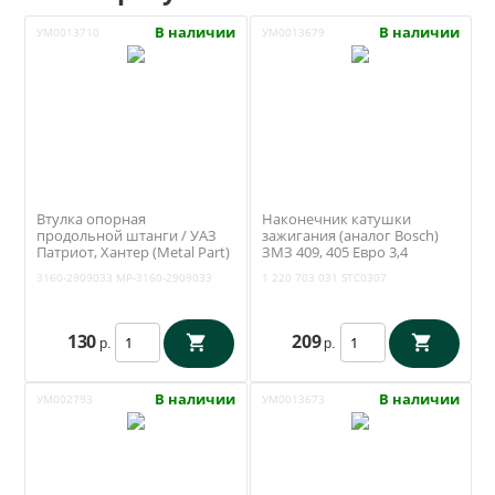
В наличии
В наличии
УМ0013710
УМ0013679
Втулка опорная
Наконечник катушки
продольной штанги / УАЗ
зажигания (аналог Bosch)
Патриот, Хантер (Metal Part)
ЗМЗ 409, 405 Евро 3,4
МР-3160-2909033
(STARTVOLT) STC0307
3160-2909033
MP-3160-2909033
1 220 703 031
STC0307
130
209
р.
р.
В наличии
В наличии
УМ002793
УМ0013673