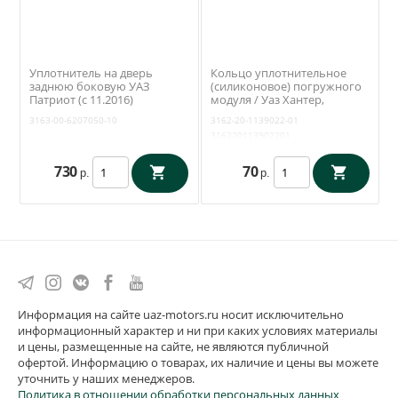
Уплотнитель на дверь
Кольцо уплотнительное
заднюю боковую УАЗ
(силиконовое) погружного
Патриот (с 11.2016)
модуля / Уаз Хантер,
(Уралэластотехника /
Патриот, Буханка (ЗМЗ 409,
3163-00-6207050-10
3162-20-1139022-01
Екатеринбург) 3163-00-
4213) / 3162-1139022
316220113902201
6207050-10
730
70
р.
р.
Информация на сайте uaz-motors.ru носит исключительно
информационный характер и ни при каких условиях материалы
и цены, размещенные на сайте, не являются публичной
офертой. Информацию о товарах, их наличие и цены вы можете
уточнить у наших менеджеров.
Политика в отношении обработки персональных данных