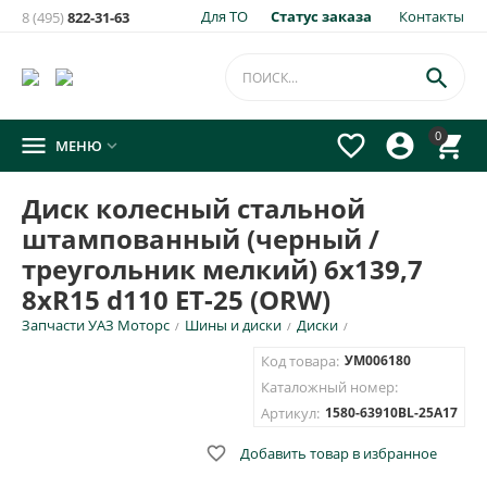
Для ТО
Статус заказа
Контакты
8 (495)
822-31-63
×
Уведомить о появлении на складе
товара:

Диск колесный стальной штампованный (черный /
0




МЕНЮ

треугольник мелкий) 6x139,7 8xR15 d110 ET-25 (ORW)
Укажите e-mail и\или номер телефона для SMS уведомления.
Диск колесный стальной
штампованный (черный /
E-mail для уведомления письмом
треугольник мелкий) 6x139,7
8xR15 d110 ET-25 (ORW)
Номер телефона для SMS уведомления
Запчасти УАЗ Моторс
Шины и диски
Диски
/
/
/
Код товара:
УМ006180
Каталожный номер:
Артикул:
1580-63910BL-25A17
ОТПРАВИТЬ

Добавить товар в избранное