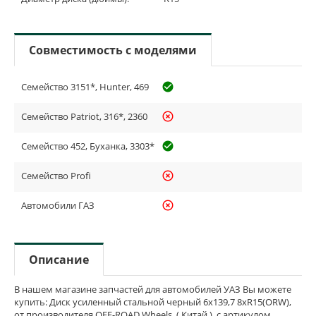
Совместимость с моделями
Семейство 3151*, Hunter, 469
check_circle_outline
Семейство Patriot, 316*, 2360
highlight_off
Семейство 452, Буханка, 3303*
check_circle_outline
Семейство Profi
highlight_off
Автомобили ГАЗ
highlight_off
Описание
В нашем магазине запчастей для автомобилей УАЗ Вы можете
купить: Диск усиленный стальной черный 6x139,7 8xR15(ORW),
от производителя OFF-ROAD Wheels, ( Китай ), с артикулом