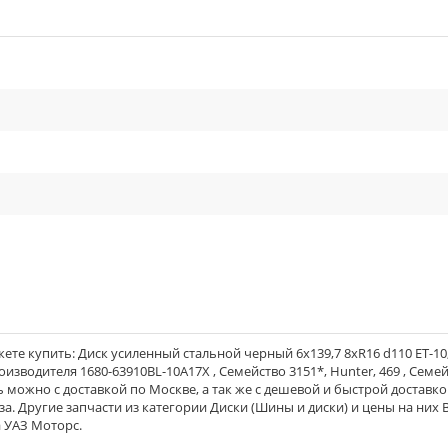
cle_outline
cle_outline
cle_outline
те купить: Диск усиленный стальной черный 6x139,7 8xR16 d110 ET-10,
оизводителя 1680-63910BL-10A17X , Семейство 3151*, Hunter, 469 , Семе
зать можно с доставкой по Москве, а так же с дешевой и быстрой доставк
а. Другие запчасти из категории Диски (Шины и диски) и цены на них 
 УАЗ Моторс.