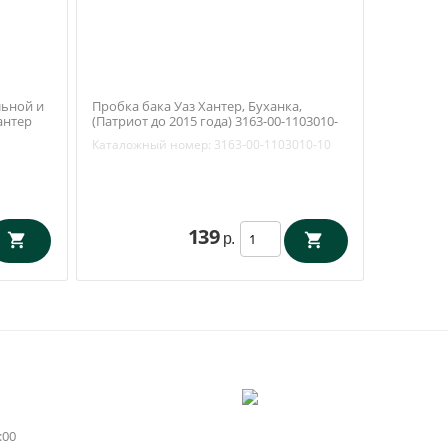
льной и
Пробка бака Уаз Хантер, Буханка,
антер
(Патриот до 2015 года) 3163-00-1103010-
10
Каталожный номер:
3163-00-1103010-10
139
р.
:00