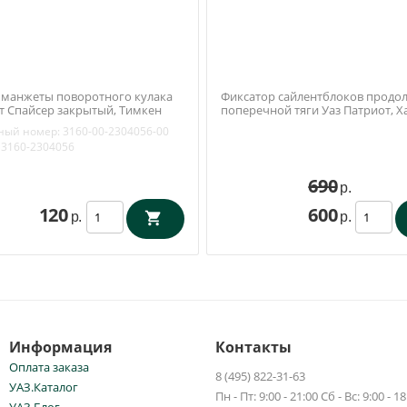
манжеты поворотного кулака
Фиксатор сайлентблоков продо
ст Спайсер закрытый, Тимкен
поперечной тяги Уаз Патриот, Х
й) (ОАО УАЗ) 3160-00-2304056-
(Ваксойл / Бийск)
ный номер:
3160-00-2304056-00
3160-2304056
690
р.
120
600
р.
р.
Информация
Контакты
Оплата заказа
8 (495) 822-31-63
УАЗ.Каталог
Пн - Пт: 9:00 - 21:00 Сб - Вс: 9:00 - 18
УАЗ.Блог