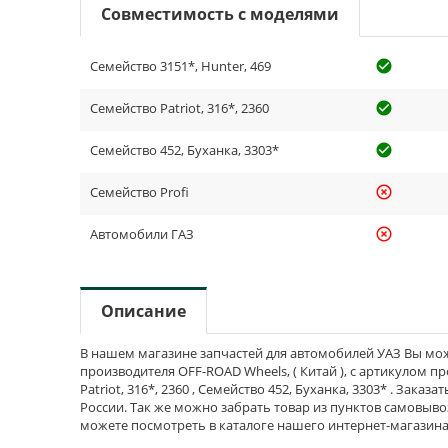
Совместимость с моделями
Семейство 3151*, Hunter, 469
check_cir
Семейство Patriot, 316*, 2360
check_cir
Семейство 452, Буханка, 3303*
check_cir
Семейство Profi
highlight_off
Автомобили ГАЗ
highlight_off
Описание
В нашем магазине запчастей для автомобилей УАЗ Вы може
производителя OFF-ROAD Wheels, ( Китай ), с артикулом пр
Patriot, 316*, 2360 , Семейство 452, Буханка, 3303* . Зака
России. Так же можно забрать товар из пунктов самовывоз
можете посмотреть в каталоге нашего интернет-магазина