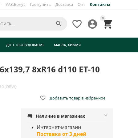
г
УАЗ.Бонус
Где купить
Доставка
Опт
Контакты
×
0




ДОП. ОБОРУДОВАНИЕ
МАСЛА, ХИМИЯ
x139,7 8xR16 d110 ET-10
10 (ORW)

Добавить товар в избранное
store
Наличие в магазинах
Интернет-магазин
Поставка от 3 дней