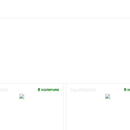
В наличии
В 
0200
Код:
УМ002038