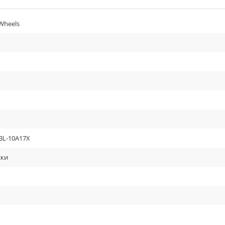
Wheels
BL-10A17X
ски