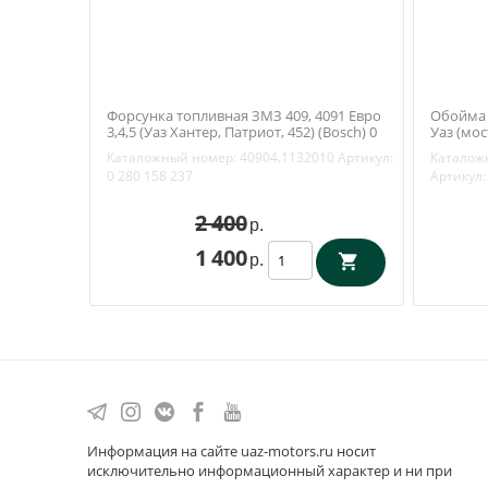
Форсунка топливная ЗМЗ 409, 4091 Евро
Обойма 
3,4,5 (Уаз Хантер, Патриот, 452) (Bosch) 0
Уаз (мо
280 158 237
гибридны
Каталожный номер:
40904.1132010
Артикул:
Каталож
00
0 280 158 237
Артикул:
2 400
р.
1 400
р.
Информация на сайте uaz-motors.ru носит
исключительно информационный характер и ни при