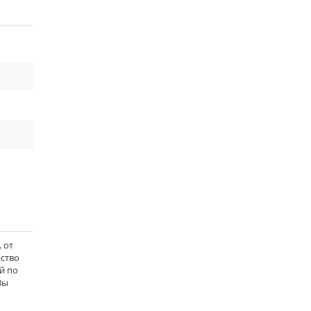
 от
йство
ой по
Вы