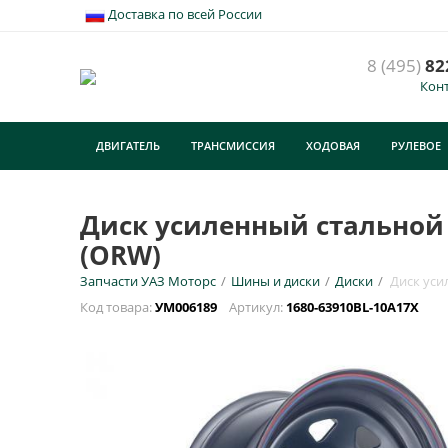
Доставка по всей России
8 (495)
82
Кон
Д
8
ДВИГАТЕЛЬ
ТРАНСМИССИЯ
ХОДОВАЯ
РУЛЕВОЕ
У
ТУРИЗМ
E
Диск усиленный стальной (
(ORW)
Н
Запчасти УАЗ Моторс
/
Шины и диски
/
Диски
/
Диск уси
Код товара:
УМ006189
Артикул:
1680-63910BL-10A17X