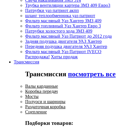
Свеча накаливания ЗМЗ 514
Трубка вентиляции картера ЗМЗ 409 Евро3
Патрубки уаз патриот акпп
шланг теплообменника уаз патриот
Фильтр масляный Уаз Хантер ЗМЗ 409
Фильтр топливный Уаз Хантер Евро 3
Патрубки холостого хода ЗМЗ 409
Фильтр масляный Уаз Патриот до 2012 года
Задняя подушка двигателя УАЗ Хантер
Передняя подушка двигателя УАЗ Хантер
Фильтр масляный Уаз Патриот IVECO
Распродажа!
Хиты продаж
Трансмиссия
Трансмиссия
посмотреть все
Валы карданные
Коробка передач
Мосты
Полуоси и шарниры
Раздаточная коробка
Сцепление
Подборки товаров: