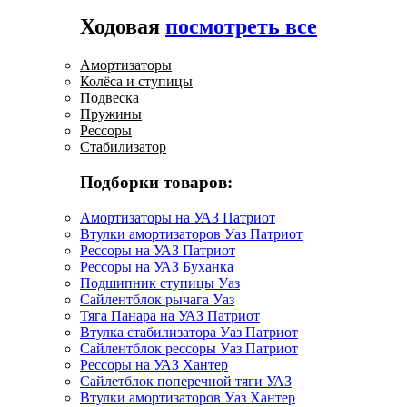
Ходовая
посмотреть все
Амортизаторы
Колёса и ступицы
Подвеска
Пружины
Рессоры
Стабилизатор
Подборки товаров:
Амортизаторы на УАЗ Патриот
Втулки амортизаторов Уаз Патриот
Рессоры на УАЗ Патриот
Рессоры на УАЗ Буханка
Подшипник ступицы Уаз
Сайлентблок рычага Уаз
Тяга Панара на УАЗ Патриот
Втулка стабилизатора Уаз Патриот
Сайлентблок рессоры Уаз Патриот
Рессоры на УАЗ Хантер
Сайлетблок поперечной тяги УАЗ
Втулки амортизаторов Уаз Хантер