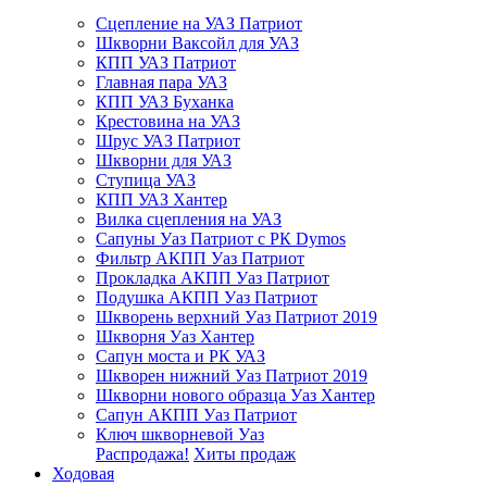
Сцепление на УАЗ Патриот
Шкворни Ваксойл для УАЗ
КПП УАЗ Патриот
Главная пара УАЗ
КПП УАЗ Буханка
Крестовина на УАЗ
Шрус УАЗ Патриот
Шкворни для УАЗ
Ступица УАЗ
КПП УАЗ Хантер
Вилка сцепления на УАЗ
Сапуны Уаз Патриот с РК Dymos
Фильтр АКПП Уаз Патриот
Прокладка АКПП Уаз Патриот
Подушка АКПП Уаз Патриот
Шкворень верхний Уаз Патриот 2019
Шкворня Уаз Хантер
Сапун моста и РК УАЗ
Шкворен нижний Уаз Патриот 2019
Шкворни нового образца Уаз Хантер
Сапун АКПП Уаз Патриот
Ключ шкворневой Уаз
Распродажа!
Хиты продаж
Ходовая