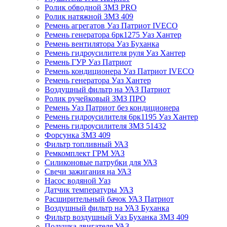
Ролик обводной ЗМЗ PRO
Ролик натяжной ЗМЗ 409
Ремень агрегатов Уаз Патриот IVECO
Ремень генератора 6рк1275 Уаз Хантер
Ремень вентилятора Уаз Буханка
Ремень гидроусилителя руля Уаз Хантер
Ремень ГУР Уаз Патриот
Ремень кондиционера Уаз Патриот IVECO
Ремень генератора Уаз Хантер
Воздушный фильтр на УАЗ Патриот
Ролик ручейковый ЗМЗ ПРО
Ремень Уаз Патриот без кондиционера
Ремень гидроусилителя 6рк1195 Уаз Хантер
Ремень гидроусилителя ЗМЗ 51432
Форсунка ЗМЗ 409
Фильтр топливный УАЗ
Ремкомплект ГРМ УАЗ
Силиконовые патрубки для УАЗ
Свечи зажигания на УАЗ
Насос водяной Уаз
Датчик температуры УАЗ
Расширительный бачок УАЗ Патриот
Воздушный фильтр на УАЗ Буханка
Фильтр воздушный Уаз Буханка ЗМЗ 409
Подушка двигателя УАЗ