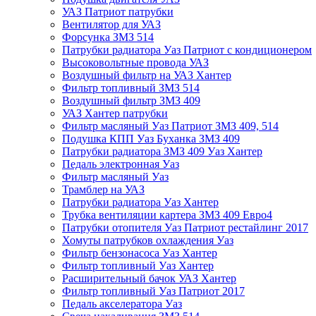
УАЗ Патриот патрубки
Вентилятор для УАЗ
Форсунка ЗМЗ 514
Патрубки радиатора Уаз Патриот с кондиционером
Высоковольтные провода УАЗ
Воздушный фильтр на УАЗ Хантер
Фильтр топливный ЗМЗ 514
Воздушный фильтр ЗМЗ 409
УАЗ Хантер патрубки
Фильтр масляный Уаз Патриот ЗМЗ 409, 514
Подушка КПП Уаз Буханка ЗМЗ 409
Патрубки радиатора ЗМЗ 409 Уаз Хантер
Педаль электронная Уаз
Фильтр масляный Уаз
Трамблер на УАЗ
Патрубки радиатора Уаз Хантер
Трубка вентиляции картера ЗМЗ 409 Евро4
Патрубки отопителя Уаз Патриот рестайлинг 2017
Хомуты патрубков охлаждения Уаз
Фильтр бензонасоса Уаз Хантер
Фильтр топливный Уаз Хантер
Расширительный бачок УАЗ Хантер
Фильтр топливный Уаз Патриот 2017
Педаль акселератора Уаз