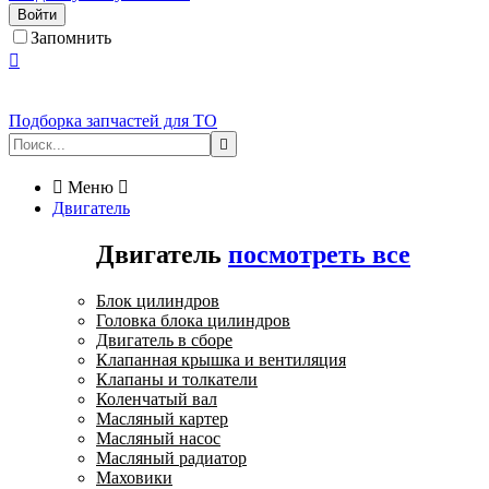
Войти
Запомнить

Подборка запчастей для ТО


Меню

Двигатель
Двигатель
посмотреть все
Блок цилиндров
Головка блока цилиндров
Двигатель в сборе
Клапанная крышка и вентиляция
Клапаны и толкатели
Коленчатый вал
Масляный картер
Масляный насос
Масляный радиатор
Маховики