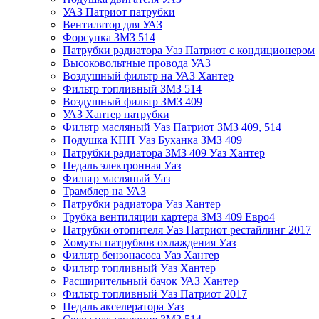
УАЗ Патриот патрубки
Вентилятор для УАЗ
Форсунка ЗМЗ 514
Патрубки радиатора Уаз Патриот с кондиционером
Высоковольтные провода УАЗ
Воздушный фильтр на УАЗ Хантер
Фильтр топливный ЗМЗ 514
Воздушный фильтр ЗМЗ 409
УАЗ Хантер патрубки
Фильтр масляный Уаз Патриот ЗМЗ 409, 514
Подушка КПП Уаз Буханка ЗМЗ 409
Патрубки радиатора ЗМЗ 409 Уаз Хантер
Педаль электронная Уаз
Фильтр масляный Уаз
Трамблер на УАЗ
Патрубки радиатора Уаз Хантер
Трубка вентиляции картера ЗМЗ 409 Евро4
Патрубки отопителя Уаз Патриот рестайлинг 2017
Хомуты патрубков охлаждения Уаз
Фильтр бензонасоса Уаз Хантер
Фильтр топливный Уаз Хантер
Расширительный бачок УАЗ Хантер
Фильтр топливный Уаз Патриот 2017
Педаль акселератора Уаз