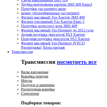
Свеча накаливания ЗМЗ 514
Трубка вентиляции картера ЗМЗ 409 Евро3
Патрубки уаз патриот акпп
шланг теплообменника уаз патриот
Фильтр масляный Уаз Хантер ЗМЗ 409
Фильтр топливный Уаз Хантер Евро 3
Патрубки холостого хода ЗМЗ 409
Фильтр масляный Уаз Патриот до 2012 года
Задняя подушка двигателя УАЗ Хантер
Передняя подушка двигателя УАЗ Хантер
Фильтр масляный Уаз Патриот IVECO
Распродажа!
Хиты продаж
Трансмиссия
Трансмиссия
посмотреть все
Валы карданные
Коробка передач
Мосты
Полуоси и шарниры
Раздаточная коробка
Сцепление
Подборки товаров: