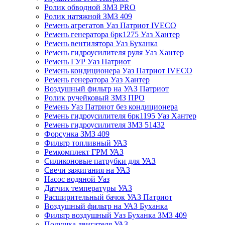
Ролик обводной ЗМЗ PRO
Ролик натяжной ЗМЗ 409
Ремень агрегатов Уаз Патриот IVECO
Ремень генератора 6рк1275 Уаз Хантер
Ремень вентилятора Уаз Буханка
Ремень гидроусилителя руля Уаз Хантер
Ремень ГУР Уаз Патриот
Ремень кондиционера Уаз Патриот IVECO
Ремень генератора Уаз Хантер
Воздушный фильтр на УАЗ Патриот
Ролик ручейковый ЗМЗ ПРО
Ремень Уаз Патриот без кондиционера
Ремень гидроусилителя 6рк1195 Уаз Хантер
Ремень гидроусилителя ЗМЗ 51432
Форсунка ЗМЗ 409
Фильтр топливный УАЗ
Ремкомплект ГРМ УАЗ
Силиконовые патрубки для УАЗ
Свечи зажигания на УАЗ
Насос водяной Уаз
Датчик температуры УАЗ
Расширительный бачок УАЗ Патриот
Воздушный фильтр на УАЗ Буханка
Фильтр воздушный Уаз Буханка ЗМЗ 409
Подушка двигателя УАЗ