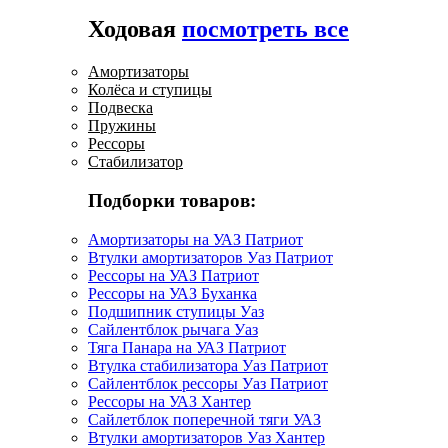
Ходовая
посмотреть все
Амортизаторы
Колёса и ступицы
Подвеска
Пружины
Рессоры
Стабилизатор
Подборки товаров:
Амортизаторы на УАЗ Патриот
Втулки амортизаторов Уаз Патриот
Рессоры на УАЗ Патриот
Рессоры на УАЗ Буханка
Подшипник ступицы Уаз
Сайлентблок рычага Уаз
Тяга Панара на УАЗ Патриот
Втулка стабилизатора Уаз Патриот
Сайлентблок рессоры Уаз Патриот
Рессоры на УАЗ Хантер
Сайлетблок поперечной тяги УАЗ
Втулки амортизаторов Уаз Хантер