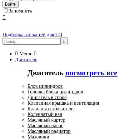
Войти
Запомнить

Подборка запчастей для ТО


Меню

Двигатель
Двигатель
посмотреть все
Блок цилиндров
Головка блока цилиндров
Двигатель в сборе
Клапанная крышка и вентиляция
Клапаны и толкатели
Коленчатый вал
Масляный картер
Масляный насос
Масляный радиатор
Маховики