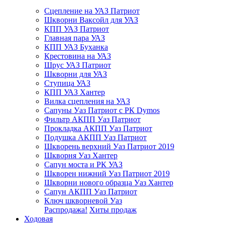
Сцепление на УАЗ Патриот
Шкворни Ваксойл для УАЗ
КПП УАЗ Патриот
Главная пара УАЗ
КПП УАЗ Буханка
Крестовина на УАЗ
Шрус УАЗ Патриот
Шкворни для УАЗ
Ступица УАЗ
КПП УАЗ Хантер
Вилка сцепления на УАЗ
Сапуны Уаз Патриот с РК Dymos
Фильтр АКПП Уаз Патриот
Прокладка АКПП Уаз Патриот
Подушка АКПП Уаз Патриот
Шкворень верхний Уаз Патриот 2019
Шкворня Уаз Хантер
Сапун моста и РК УАЗ
Шкворен нижний Уаз Патриот 2019
Шкворни нового образца Уаз Хантер
Сапун АКПП Уаз Патриот
Ключ шкворневой Уаз
Распродажа!
Хиты продаж
Ходовая