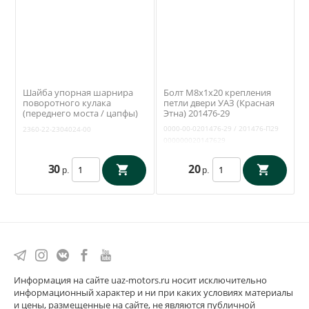
Шайба упорная шарнира
Болт М8х1х20 крепления
поворотного кулака
петли двери УАЗ (Красная
(переднего моста / цапфы)
Этна) 201476-29
Уаз Профи, Патриот (ОАО
0000-00-0201476-29 / 201476-П29
2360-22-2304024-00
УАЗ) 2360-22-2304024-00
000000020147629
30
20
р.
р.
Информация на сайте uaz-motors.ru носит исключительно
информационный характер и ни при каких условиях материалы
и цены, размещенные на сайте, не являются публичной