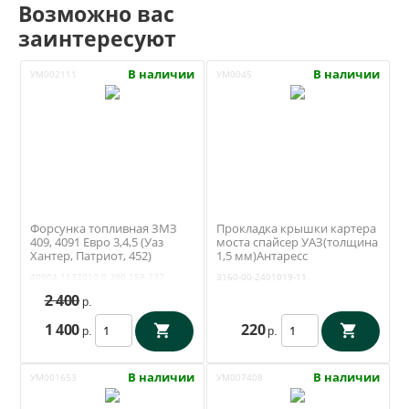
Возможно вас
заинтересуют
В наличии
В наличии
УМ002111
УМ0045
Форсунка топливная ЗМЗ
Прокладка крышки картера
409, 4091 Евро 3,4,5 (Уаз
моста спайсер УАЗ(толщина
Хантер, Патриот, 452)
1,5 мм)Антаресс
(Bosch) 0 280 158 237
(Ульяновск)3160-00-2401019-
40904.1132010
0 280 158 237
3160-00-2401019-11
11
2 400
р.
1 400
220
р.
р.
В наличии
В наличии
УМ001653
УМ007408