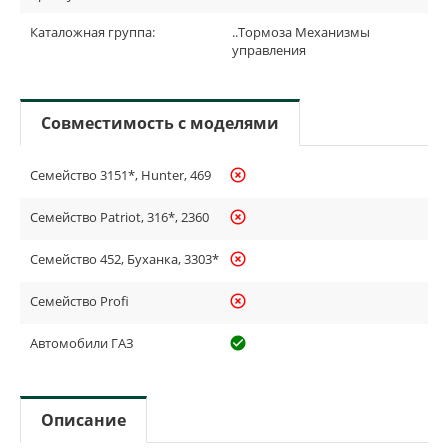
Каталожная группа:
..Тормоза Механизмы
управления
Совместимость с моделями
Семейство 3151*, Hunter, 469
highlight_off
Семейство Patriot, 316*, 2360
highlight_off
Семейство 452, Буханка, 3303*
highlight_off
Семейство Profi
highlight_off
Автомобили ГАЗ
check_circle_outline
Описание