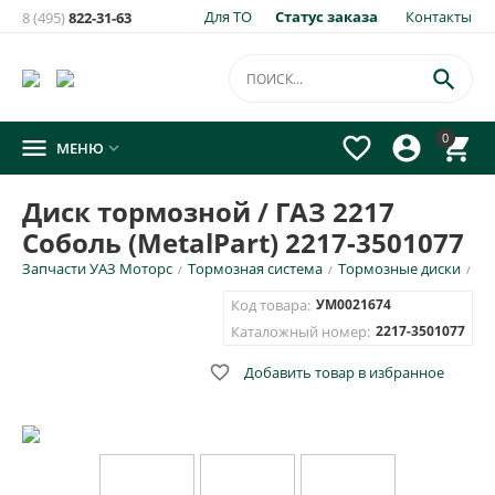
Для ТО
Статус заказа
Контакты
8 (495)
822-31-63
×
Уведомить о появлении на складе
товара:

Диск тормозной / ГАЗ 2217 Соболь (MetalPart) 2217-3501077
0




МЕНЮ

Укажите e-mail и\или номер телефона для SMS уведомления.
Диск тормозной / ГАЗ 2217
E-mail для уведомления письмом
Соболь (MetalPart) 2217-3501077
Запчасти УАЗ Моторс
Тормозная система
Тормозные диски
/
/
/
Номер телефона для SMS уведомления
Код товара:
УМ0021674
Каталожный номер:
2217-3501077

Добавить товар в избранное
ОТПРАВИТЬ