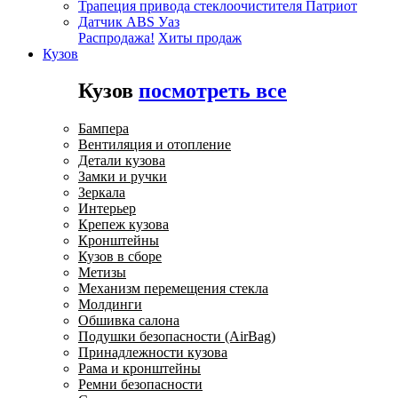
Трапеция привода стеклоочистителя Патриот
Датчик ABS Уаз
Распродажа!
Хиты продаж
Кузов
Кузов
посмотреть все
Бампера
Вентиляция и отопление
Детали кузова
Замки и ручки
Зеркала
Интерьер
Крепеж кузова
Кронштейны
Кузов в сборе
Метизы
Механизм перемещения стекла
Молдинги
Обшивка салона
Подушки безопасности (AirBag)
Принадлежности кузова
Рама и кронштейны
Ремни безопасности