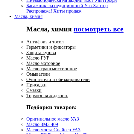
Пневмоподвеска на задний мост Уаз Профи
Багажник экспедиционный Уаз Хантер
Распродажа!
Хиты продаж
Масла, химия
Масла, химия
посмотреть все
Антифриз и тосол
Герметики и фиксаторы
Защита кузова
Масло ГУР
Масло моторное
Масло трансмиссионное
Омыватели
Очистители и обезжириватели
Присадки
Смазки
Тормозная жидкость
Подборки товаров:
Оригинальное масло УАЗ
Масло ЗМЗ 409
Масло моста Спайсер УАЗ