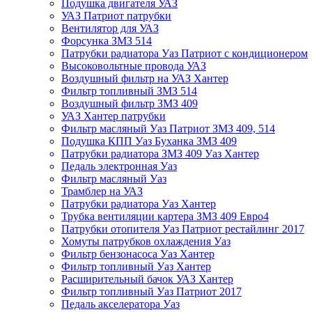
Подушка двигателя УАЗ
УАЗ Патриот патрубки
Вентилятор для УАЗ
Форсунка ЗМЗ 514
Патрубки радиатора Уаз Патриот с кондиционером
Высоковольтные провода УАЗ
Воздушный фильтр на УАЗ Хантер
Фильтр топливный ЗМЗ 514
Воздушный фильтр ЗМЗ 409
УАЗ Хантер патрубки
Фильтр масляный Уаз Патриот ЗМЗ 409, 514
Подушка КПП Уаз Буханка ЗМЗ 409
Патрубки радиатора ЗМЗ 409 Уаз Хантер
Педаль электронная Уаз
Фильтр масляный Уаз
Трамблер на УАЗ
Патрубки радиатора Уаз Хантер
Трубка вентиляции картера ЗМЗ 409 Евро4
Патрубки отопителя Уаз Патриот рестайлинг 2017
Хомуты патрубков охлаждения Уаз
Фильтр бензонасоса Уаз Хантер
Фильтр топливный Уаз Хантер
Расширительный бачок УАЗ Хантер
Фильтр топливный Уаз Патриот 2017
Педаль акселератора Уаз