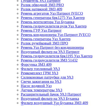
Глушитель УАЗ Патриот
Ролик обводной ЗМЗ PRO
Ролик натяжной ЗМЗ 409
Ремень агрегатов Уаз Патриот IVECO
Ремень генератора 6рк1275 Уаз Хантер
Ремень вентилятора Уаз Буханка
Ремень гидроусилителя руля Уаз Хантер
Ремень ГУР Уаз Патриот
Ремень кондиционера Уаз Патриот IVECO
Ремень генератора Уаз Хантер
Ролик ручейковый ЗМЗ ПРО
Ремень Уаз Патриот без кондиционера
Воздушный фильтр на УАЗ Патриот
Ремень гидроусилителя 6рк1195 Уаз Хантер
Ремень гидроусилителя ЗМЗ 51432
Форсунка ЗМЗ 409
Фильтр топливный УАЗ
Ремкомплект ГРМ УАЗ
Силиконовые патрубки для УАЗ
Свечи зажигания на УАЗ
Насос водяной Уаз
Датчик температуры УАЗ
Расширительный бачок УАЗ Патриот
Воздушный фильтр на УАЗ Буханка
Фильтр воздушный Уаз Буханка ЗМЗ 409