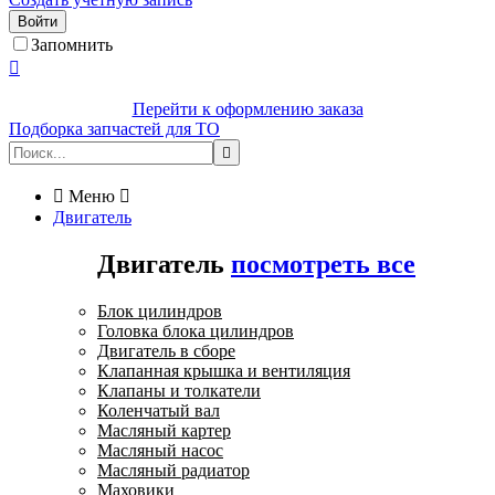
Войти
Запомнить

Перейти к оформлению заказа
Подборка запчастей для ТО


Меню

Двигатель
Двигатель
посмотреть все
Блок цилиндров
Головка блока цилиндров
Двигатель в сборе
Клапанная крышка и вентиляция
Клапаны и толкатели
Коленчатый вал
Масляный картер
Масляный насос
Масляный радиатор
Маховики