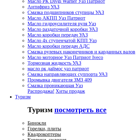
Масло РК Divgi Warner Уаз Патриот
Антифриз УАЗ
Смазка подшипников ступицы УАЗ
Масло АКПП Уаз Патриот
Масло гидроусилителя руля Уаз
Масло раздаточной коробки УАЗ
Масло коробки передач УАЗ
Масло 4х ступенчатой КПП Уаз
Масло коробки передач АДС
Смазка рулевых наконечников и карданных валов
Масло моторное Уаз Патриот Iveco
Тормозная жидкость УАЗ
масло рк даймос уаз патриот
Смазка направляющих суппорта УАЗ
Промывка двигателя ЗМЗ 409
Смазка проникающая Уаз
Распродажа!
Хиты продаж
Туризм
Туризм
посмотреть все
Бинокли
Горелки, плиты
Квадрокоптеры
Коврики, сидения