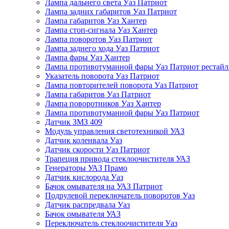
Лампа дальнего света Уаз Патриот
Лампа задних габаритов Уаз Патриот
Лампа габаритов Уаз Хантер
Лампа стоп-сигнала Уаз Хантер
Лампа поворотов Уаз Патриот
Лампа заднего хода Уаз Патриот
Лампа фары Уаз Хантер
Лампа противотуманной фары Уаз Патриот рестай
Указатель поворота Уаз Патриот
Лампа повторителей поворота Уаз Патриот
Лампа габаритов Уаз Патриот
Лампа поворотников Уаз Хантер
Лампа противотуманной фары Уаз Патриот
Датчик ЗМЗ 409
Модуль управления светотехникой УАЗ
Датчик коленвала Уаз
Датчик скорости Уаз Патриот
Трапеция привода стеклоочистителя УАЗ
Генераторы УАЗ Прамо
Датчик кислорода Уаз
Бачок омывателя на УАЗ Патриот
Подрулевой переключатель поворотов Уаз
Датчик распредвала Уаз
Бачок омывателя УАЗ
Переключатель стеклоочистителя Уаз