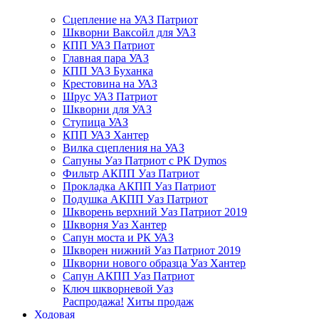
Сцепление на УАЗ Патриот
Шкворни Ваксойл для УАЗ
КПП УАЗ Патриот
Главная пара УАЗ
КПП УАЗ Буханка
Крестовина на УАЗ
Шрус УАЗ Патриот
Шкворни для УАЗ
Ступица УАЗ
КПП УАЗ Хантер
Вилка сцепления на УАЗ
Сапуны Уаз Патриот с РК Dymos
Фильтр АКПП Уаз Патриот
Прокладка АКПП Уаз Патриот
Подушка АКПП Уаз Патриот
Шкворень верхний Уаз Патриот 2019
Шкворня Уаз Хантер
Сапун моста и РК УАЗ
Шкворен нижний Уаз Патриот 2019
Шкворни нового образца Уаз Хантер
Сапун АКПП Уаз Патриот
Ключ шкворневой Уаз
Распродажа!
Хиты продаж
Ходовая