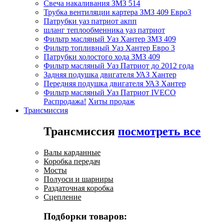
Свеча накаливания ЗМЗ 514
Трубка вентиляции картера ЗМЗ 409 Евро3
Патрубки уаз патриот акпп
шланг теплообменника уаз патриот
Фильтр масляный Уаз Хантер ЗМЗ 409
Фильтр топливный Уаз Хантер Евро 3
Патрубки холостого хода ЗМЗ 409
Фильтр масляный Уаз Патриот до 2012 года
Задняя подушка двигателя УАЗ Хантер
Передняя подушка двигателя УАЗ Хантер
Фильтр масляный Уаз Патриот IVECO
Распродажа!
Хиты продаж
Трансмиссия
Трансмиссия
посмотреть все
Валы карданные
Коробка передач
Мосты
Полуоси и шарниры
Раздаточная коробка
Сцепление
Подборки товаров: