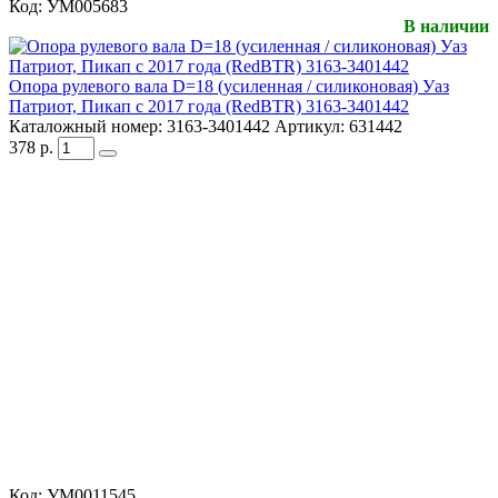
Код:
УМ005683
В наличии
Опора рулевого вала D=18 (усиленная / силиконовая) Уаз
Патриот, Пикап с 2017 года (RedBTR) 3163-3401442
Каталожный номер:
3163-3401442
Артикул:
631442
378
р.
Код:
УМ0011545