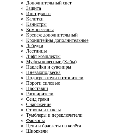
Дополнительный свет
Защита
Инструмент
Калитки
Канистры
Компрессоры
Крепеж дополнительный
Кронштейны дополнительные
Лебедки
Лестницы
Лифт комплекты
Муфты колесные (Хабы)
Наклейки и сувениры
Пневмоподвеска
Подогреватели и отопители
Пороги силовые
Проставки
Расширители
Сенд траки
Снаряжение
Стропы и шаклы
Тумблеры и переключатели
Фаркопы
Цепи и браслеты на колёса
Шноркели