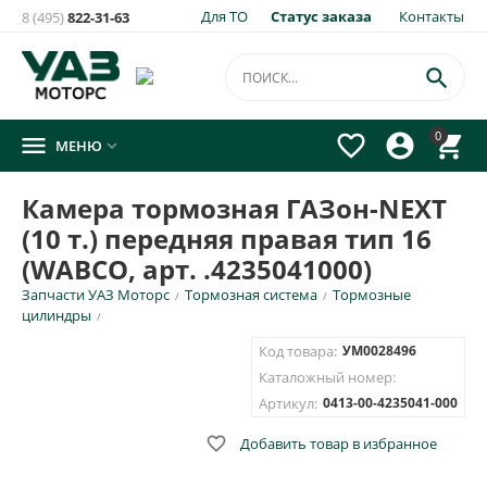
Для ТО
Статус заказа
Контакты
8 (495)
822-31-63
×
Уведомить о появлении на складе
товара:

Камера тормозная ГАЗон-NEXT (10 т.) передняя правая
0




МЕНЮ

тип 16 (WABCO, арт. .4235041000)
Укажите e-mail и\или номер телефона для SMS уведомления.
Камера тормозная ГАЗон-NEXT
(10 т.) передняя правая тип 16
E-mail для уведомления письмом
(WABCO, арт. .4235041000)
Запчасти УАЗ Моторс
Тормозная система
Тормозные
/
/
Номер телефона для SMS уведомления
цилиндры
/
Код товара:
УМ0028496
Каталожный номер:
Артикул:
0413-00-4235041-000
ОТПРАВИТЬ

Добавить товар в избранное