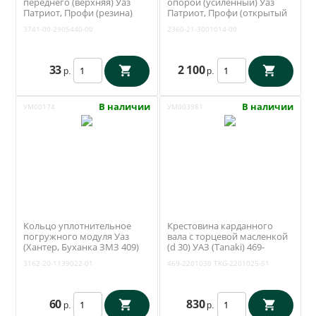
переднего (верхняя) Уаз
опорой (усиленный) Уаз
Патриот, Профи (резина)
Патриот, Профи (открытый
3741-00-2905440-00
поворотный кулак) (Ваксойл
3741-00-2905440-00
2360-21-3001014-00
/ Бийск) 2360-21-3001014-00
33
2 100
р.
р.
В наличии
В наличии
УМ00174
УМ003981
Кольцо уплотнительное
Крестовина карданного
погружного модуля Уаз
вала с торцевой масленкой
(Хантер, Буханка ЗМЗ 409)
(d 30) УАЗ (Tanaki) 469-
(Патриот до 2017 года два
2201030
3162-20-1139022-01
469-2201030
TKG-2201025-51
бака) (ОАО УАЗ) 3162-20-
1139022-01
60
830
р.
р.