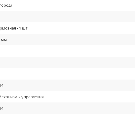
город)
рмозная - 1 шт
0 мм
14
 Механизмы управления
14