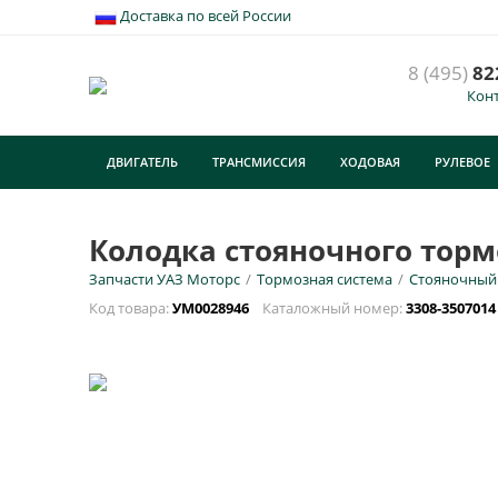
Доставка по всей России
8 (495)
82
Кон
К
3
ДВИГАТЕЛЬ
ТРАНСМИССИЯ
ХОДОВАЯ
РУЛЕВОЕ
У
ТУРИЗМ
E
Колодка стояночного тормо
Запчасти УАЗ Моторс
/
Тормозная система
/
Стояночный
Н
Код товара:
УМ0028946
Каталожный номер:
3308-350701