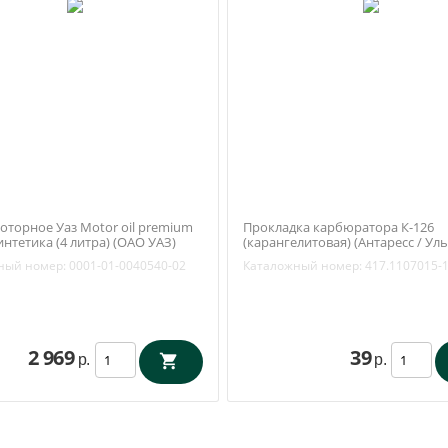
оторное Уаз Motor oil premium
Прокладка карбюратора К-126
интетика (4 литра) (ОАО УАЗ)
(карангелитовая) (Антаресс / Ул
0040540-02
417.1107015-10
ный номер:
0001-01-0040540-02
Каталожный номер:
417.1107015-
2 969
39
р.
р.