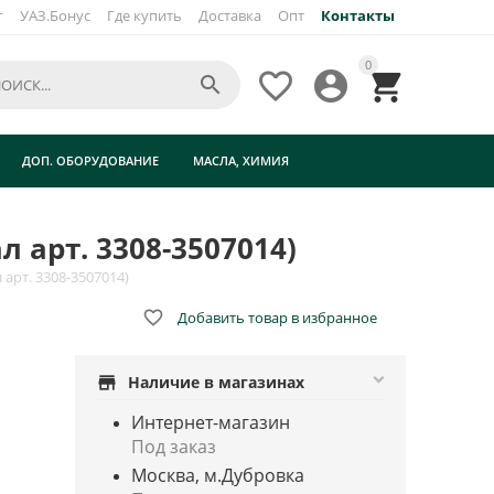
г
УАЗ.Бонус
Где купить
Доставка
Опт
Контакты
×
0




ДОП. ОБОРУДОВАНИЕ
МАСЛА, ХИМИЯ
 арт. 3308-3507014)
арт. 3308-3507014)

Добавить товар в избранное
store
Наличие в магазинах
Интернет-магазин
Под заказ
Москва, м.Дубровка