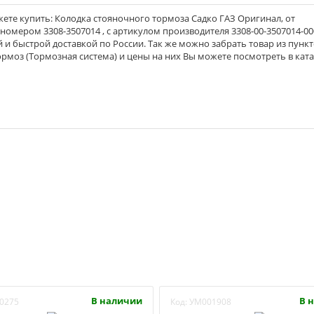
ете купить: Колодка стояночного тормоза Садко ГАЗ Оригинал, от
 номером 3308-3507014 , с артикулом производителя 3308-00-3507014-000
й и быстрой доставкой по России. Так же можно забрать товар из пунк
рмоз (Тормозная система) и цены на них Вы можете посмотреть в кат
В наличии
В 
0275
Код:
УМ001908