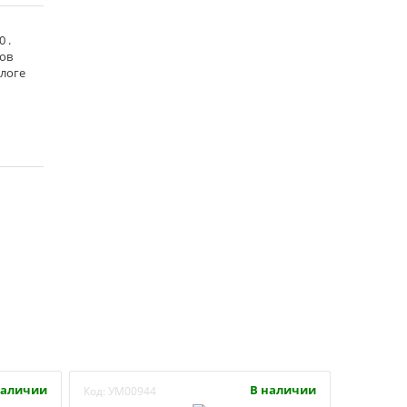
 .
тов
алоге
наличии
В наличии
Код:
УМ00944