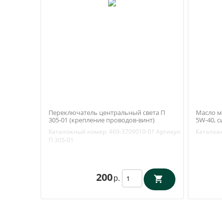
Переключатель центральный света П
Масло м
305-01 (крепление проводов-винт)
5W-40, с
(Освар Вязники) 469-3709010-01
0001-01-
Каталожный номер:
469-3709010-01
Артикул:
Каталож
П 305-01
200
р.