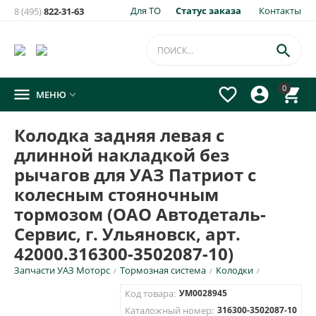
Для ТО
Статус заказа
Контакты
8 (495)
822-31-63
×
Уведомить о появлении на складе
товара:

Колодка задняя левая с длинной накладкой без рычагов
0




МЕНЮ

для УАЗ Патриот с колесным стояночным тормозом (ОАО
Автодеталь-Сервис, г. Ульяновск, арт. 42000.316300-
3502087-10)
Колодка задняя левая с
длинной накладкой без
Укажите e-mail и\или номер телефона для SMS уведомления.
рычагов для УАЗ Патриот с
E-mail для уведомления письмом
колесным стояночным
тормозом (ОАО Автодеталь-
Номер телефона для SMS уведомления
Сервис, г. Ульяновск, арт.
42000.316300-3502087-10)
Запчасти УАЗ Моторс
Тормозная система
Колодки
/
/
/
Код товара:
УМ0028945
ОТПРАВИТЬ
Каталожный номер:
316300-3502087-10