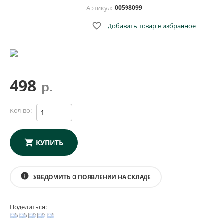
Артикул:
00598099

Добавить товар в избранное
498
р.
Кол-во:
КУПИТЬ
info
УВЕДОМИТЬ О ПОЯВЛЕНИИ НА СКЛАДЕ
Поделиться: