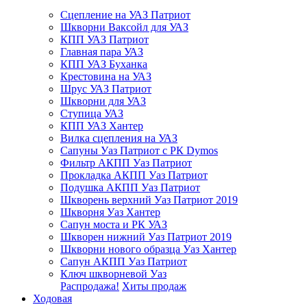
Сцепление на УАЗ Патриот
Шкворни Ваксойл для УАЗ
КПП УАЗ Патриот
Главная пара УАЗ
КПП УАЗ Буханка
Крестовина на УАЗ
Шрус УАЗ Патриот
Шкворни для УАЗ
Ступица УАЗ
КПП УАЗ Хантер
Вилка сцепления на УАЗ
Сапуны Уаз Патриот с РК Dymos
Фильтр АКПП Уаз Патриот
Прокладка АКПП Уаз Патриот
Подушка АКПП Уаз Патриот
Шкворень верхний Уаз Патриот 2019
Шкворня Уаз Хантер
Сапун моста и РК УАЗ
Шкворен нижний Уаз Патриот 2019
Шкворни нового образца Уаз Хантер
Сапун АКПП Уаз Патриот
Ключ шкворневой Уаз
Распродажа!
Хиты продаж
Ходовая