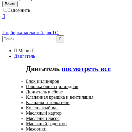
Войти
Запомнить

Подборка запчастей для ТО


Меню

Двигатель
Двигатель
посмотреть все
Блок цилиндров
Головка блока цилиндров
Двигатель в сборе
Клапанная крышка и вентиляция
Клапаны и толкатели
Коленчатый вал
Масляный картер
Масляный насос
Масляный радиатор
Маховики