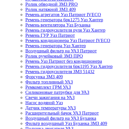
Ролик обводной ЗМЗ PRO
Ролик натяжной ЗМЗ 409
Ремень агрегатов Уаз Патриот IVECO
Ремень генератора 6рк1275 Уаз Хантер
Ремень вентилятора Уаз Буханка
Ремень гидроусилителя руля Уаз Хантер
Ремень ГУР Уаз Патриот
Ремень кондиционера Уаз Патриот IVECO
Ремень генератора Уаз Хантер
Воздушный фильтр на УАЗ Патриот
Ролик ручейковый ЗМЗ ПРО
Ремень Уаз Патриот без кондиционера
Ремень гидроусилителя 6рк1195 Уаз Хантер
Ремень гидроусилителя ЗМЗ 51432
Форсунка ЗМЗ 409
Фильтр топливный УАЗ
Ремкомплект ГРМ УАЗ
Силиконовые патрубки для УАЗ
Свечи зажигания на УАЗ
Насос водяной Уаз
Датчик температуры УАЗ
Расширительный бачок УАЗ Патриот
Воздушный фильтр на УАЗ Буханка
Фильтр воздушный Уаз Буханка ЗМЗ 409
Подушка двигателя УАЗ