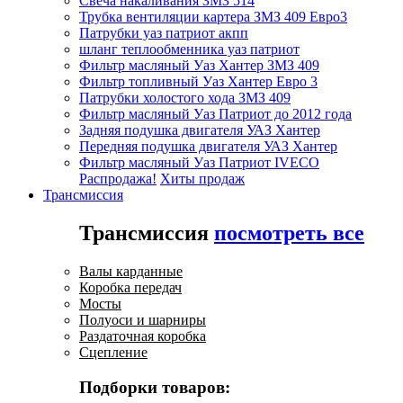
Свеча накаливания ЗМЗ 514
Трубка вентиляции картера ЗМЗ 409 Евро3
Патрубки уаз патриот акпп
шланг теплообменника уаз патриот
Фильтр масляный Уаз Хантер ЗМЗ 409
Фильтр топливный Уаз Хантер Евро 3
Патрубки холостого хода ЗМЗ 409
Фильтр масляный Уаз Патриот до 2012 года
Задняя подушка двигателя УАЗ Хантер
Передняя подушка двигателя УАЗ Хантер
Фильтр масляный Уаз Патриот IVECO
Распродажа!
Хиты продаж
Трансмиссия
Трансмиссия
посмотреть все
Валы карданные
Коробка передач
Мосты
Полуоси и шарниры
Раздаточная коробка
Сцепление
Подборки товаров: