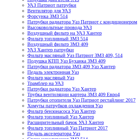
УАЗ Патриот патрубки
Вентилятор для УАЗ
Форсунка ЗМЗ 514
Патрубки радиатора Уаз Патриот с кондиционером
Высоковольтные провода УАЗ
Воздушный фильтр на УАЗ Хантер
Фильтр топливный ЗМЗ 514
Воздушный фильтр ЗМЗ 409
УАЗ Хантер патрубки
Фильтр масляный Уаз Патриот ЗМЗ 409, 514
Подушка КПП Уаз Буханка ЗМЗ 409
Патрубки радиатора ЗМЗ 409 Уаз Хантер
Педаль электронная Уаз
Фильтр масляный Уаз
Трамблер на УАЗ
Патрубки радиатора Уаз Хантер
Трубка вентиляции картера ЗМЗ 409 Евро4
Патрубки отопителя Уаз Патриот рестайлинг 2017
Хомуты патрубков охлаждения Уаз
Фильтр бензонасоса Уаз Хантер
Фильтр топливный Уаз Хантер
Расширительный бачок УАЗ Хантер
Фильтр топливный Уаз Патриот 2017
Педаль акселератора Уаз