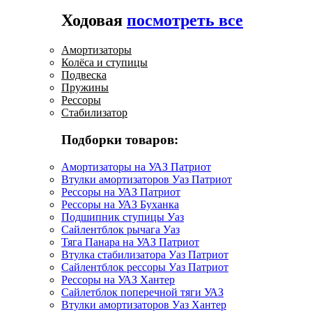
Ходовая
посмотреть все
Амортизаторы
Колёса и ступицы
Подвеска
Пружины
Рессоры
Стабилизатор
Подборки товаров:
Амортизаторы на УАЗ Патриот
Втулки амортизаторов Уаз Патриот
Рессоры на УАЗ Патриот
Рессоры на УАЗ Буханка
Подшипник ступицы Уаз
Сайлентблок рычага Уаз
Тяга Панара на УАЗ Патриот
Втулка стабилизатора Уаз Патриот
Сайлентблок рессоры Уаз Патриот
Рессоры на УАЗ Хантер
Сайлетблок поперечной тяги УАЗ
Втулки амортизаторов Уаз Хантер