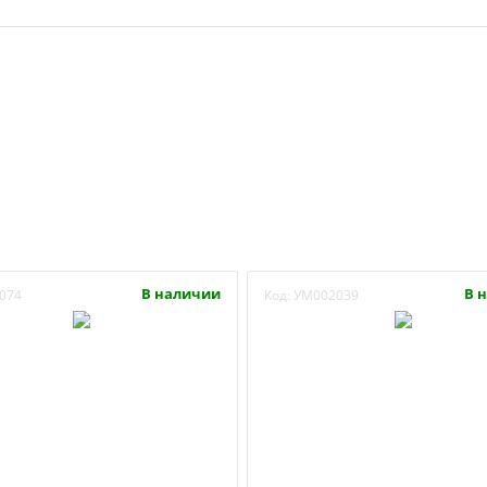
В наличии
В 
074
Код:
УМ002039