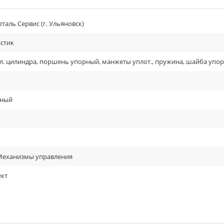
таль Сервис (г. Ульяновск)
стик
л. цилиндра, поршень упорный, манжеты уплот., пружина, шайба упо
рный
 Механизмы управления
кт