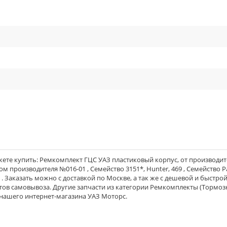
cle_outline
cle_outline
cle_outline
cle_outline
ете купить: Ремкомплект ГЦС УАЗ пластиковый корпус, от производит
лом производителя №016-01 , Семейство 3151*, Hunter, 469 , Семейство Pa
fi . Заказать можно с доставкой по Москве, а так же с дешевой и быстро
ктов самовывоза. Другие запчасти из категории Ремкомплекты (Тормоз
 нашего интернет-магазина УАЗ Моторс.