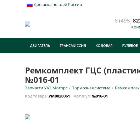
Доставка по всей России
8 (495)
82
Кон
Р
Б
ДВИГАТЕЛЬ
ТРАНСМИССИЯ
ХОДОВАЯ
РУЛЕВОЕ
У
ТУРИЗМ
E
Ремкомплект ГЦС (пластик
№016-01
Н
Запчасти УАЗ Моторс
/
Тормозная система
/
Ремкомплек
Код товара:
УМ0020061
Артикул:
№016-01