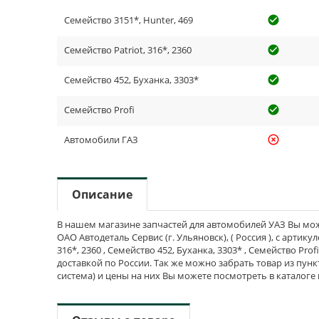
Семейство 3151*, Hunter, 469
check_cir
Семейство Patriot, 316*, 2360
check_cir
Семейство 452, Буханка, 3303*
check_cir
Семейство Profi
check_cir
Автомобили ГАЗ
highlight_off
Описание
В нашем магазине запчастей для автомобилей УАЗ Вы мож
ОАО Автодеталь Сервис (г. Ульяновск), ( Россия ), с артику
316*, 2360 , Семейство 452, Буханка, 3303* , Семейство Pro
доставкой по России. Так же можно забрать товар из пун
система) и цены на них Вы можете посмотреть в каталоге