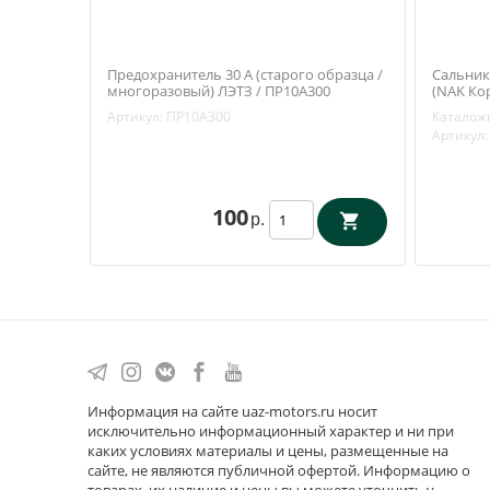
Предохранитель 30 А (старого образца /
Сальник
многоразовый) ЛЭТЗ / ПР10А300
(NAK Кор
3103038
Артикул:
ПР10А300
Каталож
Артикул:
100
р.
Информация на сайте uaz-motors.ru носит
исключительно информационный характер и ни при
каких условиях материалы и цены, размещенные на
сайте, не являются публичной офертой. Информацию о
товарах, их наличие и цены вы можете уточнить у