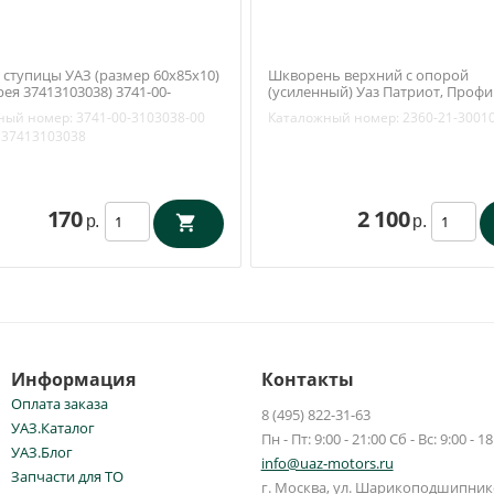
 ступицы УАЗ (размер 60х85х10)
Шкворень верхний с опорой
ея 37413103038) 3741-00-
(усиленный) Уаз Патриот, Профи
-00
(открытый поворотный кулак) (
ный номер:
3741-00-3103038-00
Каталожный номер:
2360-21-3001
/ Бийск) 2360-21-3001014-00
37413103038
170
2 100
р.
р.
Информация
Контакты
Оплата заказа
8 (495) 822-31-63
УАЗ.Каталог
Пн - Пт: 9:00 - 21:00 Сб - Вс: 9:00 - 18
УАЗ.Блог
info@uaz-motors.ru
Запчасти для ТО
г.
Москва
,
ул. Шарикоподшипнико