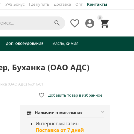
г
УАЗ.Бонус
Где купить
Доставка
Опт
Контакты
×
0




ДОП. ОБОРУДОВАНИЕ
МАСЛА, ХИМИЯ
ер, Буханка (ОАО АДС)
анка (ОАО АДС) №016-01

Добавить товар в избранное
store
Наличие в магазинах
Интернет-магазин
Поставка от 7 дней