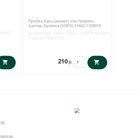
Пробка бака (аналог) Уаз Патриот,
Хантер, Буханка (УПРЗ) 31602-1103010
Ваксойл
014-00
Каталожный номер:
31602-1103010
Артикул:
3160-20-1103010-00
210
р.
:00
вская,