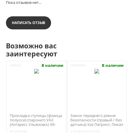
Пока отзывов нет...
НАПИСАТЬ ОТЗЫВ
Возможно вас
заинтересуют
В наличии
В наличии
УМ0057
УМ009080
Прокладка ступицы (фланца
Замок переднего ремня
полуоси) (паронит) УАЗ
безопасности (правый / без
(Антаресс Ульяновск) 69-
датчика) Уаз Патриот, Пикап
2407048
(СИБЕКО) 3163-80-8217014
69-2407048
3163-80-8217014-00