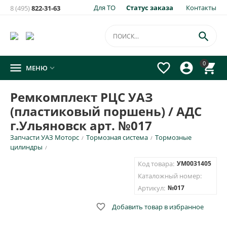
Для ТО
Статус заказа
Контакты
8 (495)
822-31-63
×
Уведомить о появлении на складе
товара:

Ремкомплект РЦС УАЗ (пластиковый поршень) / АДС
0




МЕНЮ

г.Ульяновск арт. №017
Укажите e-mail и\или номер телефона для SMS уведомления.
Ремкомплект РЦС УАЗ
(пластиковый поршень) / АДС
E-mail для уведомления письмом
г.Ульяновск арт. №017
Запчасти УАЗ Моторс
Тормозная система
Тормозные
/
/
Номер телефона для SMS уведомления
цилиндры
/
Код товара:
УМ0031405
Каталожный номер:
Артикул:
№017
ОТПРАВИТЬ

Добавить товар в избранное