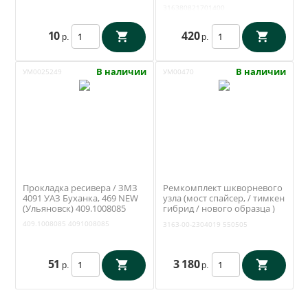
316380821701400
10
420
р.
р.
В наличии
В наличии
УМ0025249
УМ00470
Прокладка ресивера / ЗМЗ
Ремкомплект шкворневого
4091 УАЗ Буханка, 469 NEW
узла (мост спайсер, / тимкен
(Ульяновск) 409.1008085
гибрид / нового образца )
(вкладыши, шкворни,
409.1008085
4091008085
3163-00-2304019
550505
шкворневой ключ) (RedBTR)
3163-2304019-01
51
3 180
р.
р.