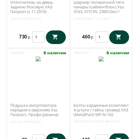
Уплотнитель на дверь
Шарнир поперечной тяги
заднюю боковую УАЗ
панары (сайлентблок) Уаз
Патриот (с 11.2016)
3163, 315195, 2360 (Sevi /
(Уралэластотехника /
Экстрим) 3160-2909027
3163-00-6207050-10
3160-2909027
21119027
Екатеринбург) 3163-00-
6207050-10
730
460
р.
р.
В наличии
В наличии
УМ00240
УМ007071
Подушка амортизатора
Болты карданные (комплект
переднего (верхняя) Уаз
4 штуки / гайка, гровер) УАЗ
Патриот, Профи (резина)
(MetalPart) МР-N-102
3741-00-2905440-00
0000-00-0201518-29
МР-N-102
3741-00-2905440-00