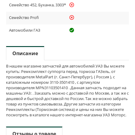
Семейство 452, Буханка, 3303*
highlight_off
Семейство Profi
highlight_off
Автомобили ГАЗ
check_circle_outline
Описание
В нашем магазине запчастей для автомобилей УАЗ Вы можете
купить: Ремкомплект суппорта перед. тормоза ГАЗель, от
производителя MetalPart (г. Санкт-Петербург), ( Россия ), с
каталожным номером 3110-3501410 , с артикулом
производителя МРN31103501410 . Данная запчасть подходит на
машины УАЗ: . Заказать можно с доставкой по Москве, а так же с
дешевой и быстрой доставкой по России. Так же можно забрать
товар из пунктов самовывоза. Другие запчасти из категории
Ремкомплекты (Тормозная система) и цены на них Вы можете
посмотреть в каталоге нашего интернет-магазина УАЗ Моторс.
Отзывы о товаре