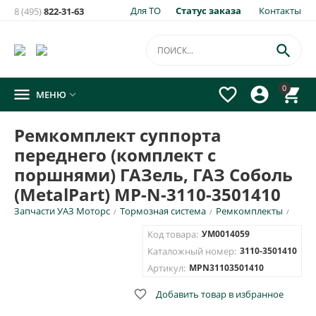
Для ТО
Статус заказа
Контакты
8 (495)
822-31-63

0




МЕНЮ

Ремкомплект суппорта
переднего (комплект с
поршнями) ГАЗель, ГАЗ Соболь
(MetalPart) МР-N-3110-3501410
Запчасти УАЗ Моторс
Тормозная система
Ремкомплекты
/
/
/
Код товара:
УМ0014059
Каталожный номер:
3110-3501410
Артикул:
МРN31103501410

Добавить товар в избранное