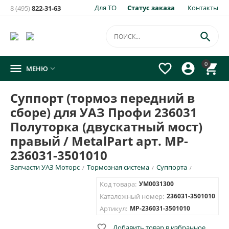
Для ТО
Статус заказа
Контакты
8 (495)
822-31-63
×
Уведомить о появлении на складе
товара:

Суппорт (тормоз передний в сборе) для УАЗ Профи 236031
0




МЕНЮ

Полуторка (двускатный мост) правый / MetalPart арт. MP-
236031-3501010
Суппорт (тормоз передний в
Укажите e-mail и\или номер телефона для SMS уведомления.
сборе) для УАЗ Профи 236031
E-mail для уведомления письмом
Полуторка (двускатный мост)
правый / MetalPart арт. MP-
236031-3501010
Номер телефона для SMS уведомления
Запчасти УАЗ Моторс
Тормозная система
Суппорта
/
/
/
Код товара:
УМ0031300
Каталожный номер:
236031-3501010
Артикул:
MP-236031-3501010
ОТПРАВИТЬ

Добавить товар в избранное