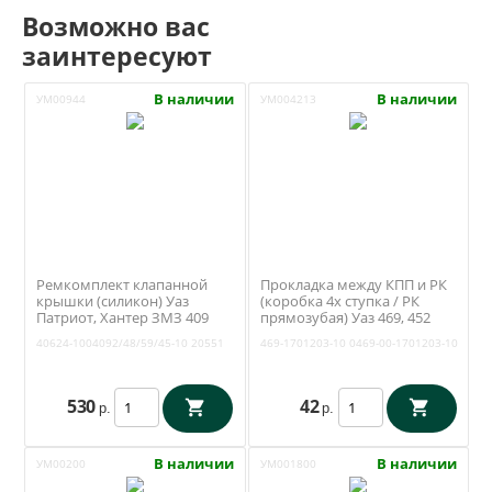
Возможно вас
заинтересуют
В наличии
В наличии
УМ00944
УМ004213
Ремкомплект клапанной
Прокладка между КПП и РК
крышки (силикон) Уаз
(коробка 4х ступка / РК
Патриот, Хантер ЗМЗ 409
прямозубая) Уаз 469, 452
Евро 4, 5 (10 отверстий)
(Антаресс) 469-1701203-10
40624-1004092/48/59/45-10
20551
469-1701203-10
0469-00-1701203-10
Ростеко 40624-
1004092/48/59/45-10
530
42
р.
р.
В наличии
В наличии
УМ00200
УМ001800