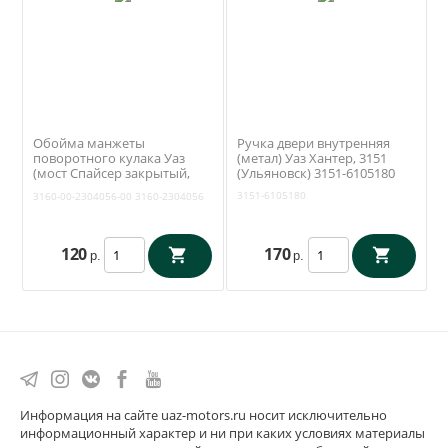
Обойма манжеты
Ручка двери внутренняя
поворотного кулака Уаз
(метал) Уаз Хантер, 3151
(мост Спайсер закрытый,
(Ульяновск) 3151-6105180
Тимкен гибридный) (ОАО
3151-6105180
3160-00-2304056-00
3160-2304056
УАЗ) 3160-00-2304056-00
120
170
р.
р.
Информация на сайте uaz-motors.ru носит исключительно
информационный характер и ни при каких условиях материалы