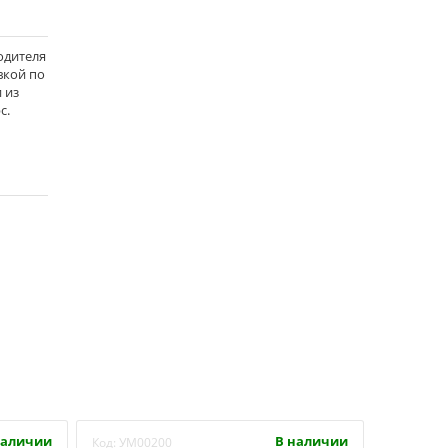
одителя
вкой по
 из
с.
наличии
В наличии
Код:
УМ00200