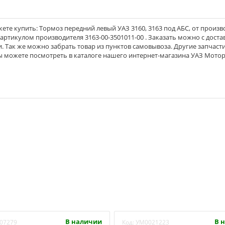
те купить: Тормоз передний левый УАЗ 3160, 3163 под АБС, от произв
 с артикулом производителя 3163-00-3501011-00 . Заказать можно с доста
и. Так же можно забрать товар из пунктов самовывоза. Другие запчасти
Вы можете посмотреть в каталоге нашего интернет-магазина УАЗ Мотор
В наличии
В 
07279
Код:
УМ0021223