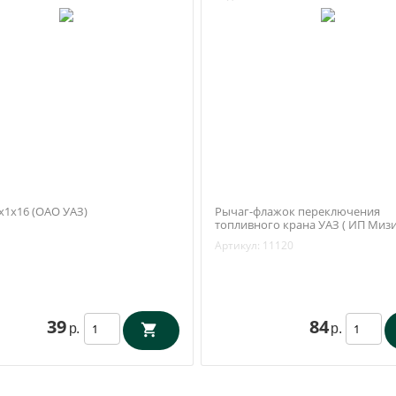
х1х16 (ОАО УАЗ)
Рычаг-флажок переключения
топливного крана УАЗ ( ИП Мизин
Ульяновск)
Артикул:
11120
39
84
р.
р.