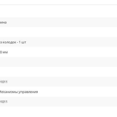
зина
з колодок - 1 шт
00 мм
01011
 Механизмы управления
01011