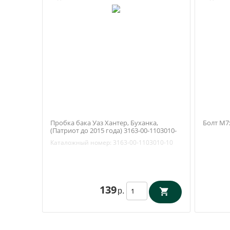
Пробка бака Уаз Хантер, Буханка,
Болт М7
(Патриот до 2015 года) 3163-00-1103010-
10
Каталожный номер:
3163-00-1103010-10
139
р.