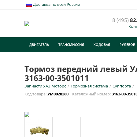
Доставка по всей России
8 (495)
82
Кон
Т
/
ДВИГАТЕЛЬ
ТРАНСМИССИЯ
ХОДОВАЯ
РУЛЕВОЕ
У
ТУРИЗМ
E
Тормоз передний левый УАЗ
3163-00-3501011
Н
Запчасти УАЗ Моторс
/
Тормозная система
/
Суппорта
/
Код товара:
УМ0028280
Каталожный номер:
3163-00-3501