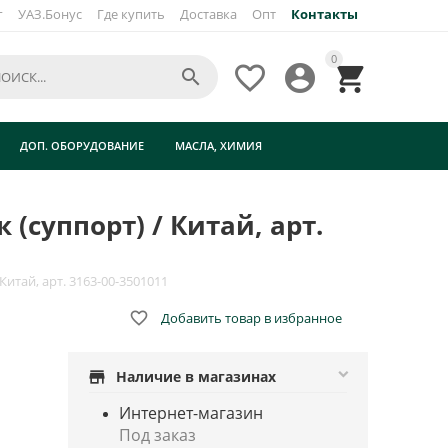
г
УАЗ.Бонус
Где купить
Доставка
Опт
Контакты
×
0




т)
ДОП. ОБОРУДОВАНИЕ
МАСЛА, ХИМИЯ
(суппорт) / Китай, арт.
Китай, арт. 3163-00-3501011

Добавить товар в избранное
store
Наличие в магазинах
Интернет-магазин
Под заказ