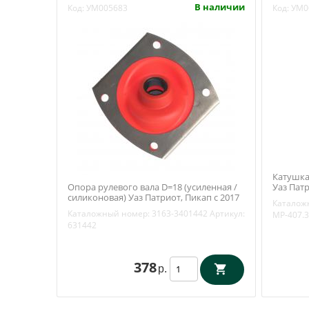
В наличии
Код:
УМ005683
Код:
УМ0
Катушка
Опора рулевого вала D=18 (усиленная /
Уаз Патр
силиконовая) Уаз Патриот, Пикап с 2017
МР-407.
Каталож
года (RedBTR) 3163-3401442
Каталожный номер:
3163-3401442
Артикул:
MP-407.
631442
378
р.