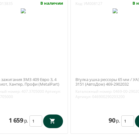
В наличии
В 
013835
Код:
УМ008127
 зажигания ЗМЗ 409 Евро 3, 4
Втулка ушка рессоры 65 мм / УАЗ
иот, Хантер, Профи (MetalPart)
3151 (АвтоДом) 469-2902032
3705000
ный номер:
407.3705000
Артикул:
Каталожный номер:
0469-00-2902
3705000
Артикул:
046900290203200
1 659
90
р.
р.