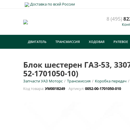
Доставка по всей России
8 (495)
82
Кон
Б
М
ДВИГАТЕЛЬ
ТРАНСМИССИЯ
ХОДОВАЯ
РУЛЕВОЕ
У
ТУРИЗМ
E
Блок шестерен ГАЗ-53, 33
52-1701050-10)
Н
Запчасти УАЗ Моторс
/
Трансмиссия
/
Коробка передач
/
Код товара:
УМ0018249
Артикул:
0052-00-1701050-010