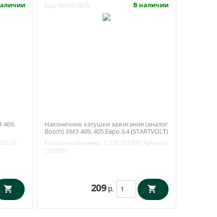
наличии
В наличии
Код:
УМ0013679
 469,
Наконечник катушки зажигания (аналог
Bosch) ЗМЗ 409, 405 Евро 3,4 (STARTVOLT)
STC0307
032-00
Каталожный номер:
1 220 703 031
Артикул:
STC0307
209
р.