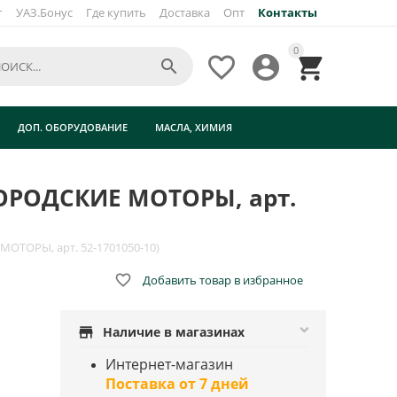
г
УАЗ.Бонус
Где купить
Доставка
Опт
Контакты
×
0




ИЕ
ДОП. ОБОРУДОВАНИЕ
МАСЛА, ХИМИЯ
ЕГОРОДСКИЕ МОТОРЫ, арт.
МОТОРЫ, арт. 52-1701050-10)

Добавить товар в избранное
store
Наличие в магазинах
Интернет-магазин
Поставка от 7 дней