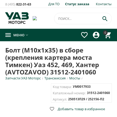
Для ТО
Статус заказа
Контакты
8 (495)
822-31-63

0




МЕНЮ

Болт (М10х1х35) в сборе
(крепления картера моста
Тимкен) Уаз 452, 469, Хантер
(AVTOZAVOD) 31512-2401060
Запчасти УАЗ Моторс
Трансмиссия
Мосты
/
/
/
Код товара:
УМ0017933
Каталожный номер:
31512-2401060
Артикул:
250513П29 / 252156-П2

Добавить товар в избранное