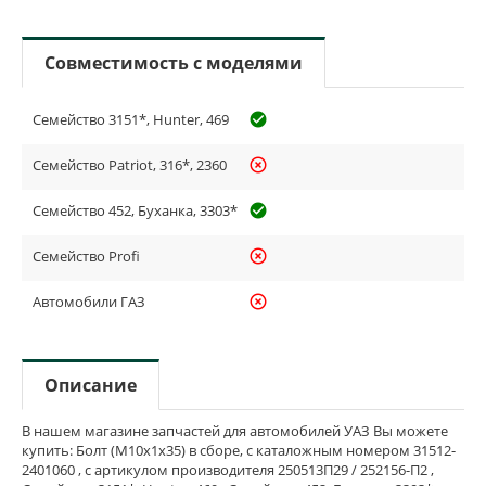
Совместимость с моделями
Семейство 3151*, Hunter, 469
check_circle_outline
Семейство Patriot, 316*, 2360
highlight_off
Семейство 452, Буханка, 3303*
check_circle_outline
Семейство Profi
highlight_off
Автомобили ГАЗ
highlight_off
Описание
В нашем магазине запчастей для автомобилей УАЗ Вы можете
купить: Болт (М10х1х35) в сборе, с каталожным номером 31512-
2401060 , с артикулом производителя 250513П29 / 252156-П2 ,