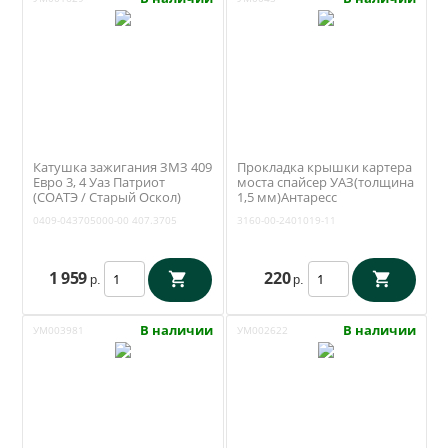
Катушка зажигания ЗМЗ 409
Прокладка крышки картера
Евро 3, 4 Уаз Патриот
моста спайсер УАЗ(толщина
(СОАТЭ / Старый Оскол)
1,5 мм)Антаресс
407.3705
(Ульяновск)3160-00-2401019-
0409-043705000-00
407.3705
3160-00-2401019-11
11
1 959
220
р.
р.
В наличии
В наличии
УМ003981
УМ002622