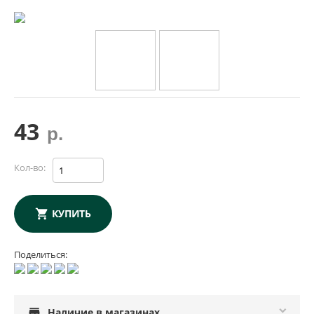
43
р.
Кол-во:
КУПИТЬ
Поделиться:
store
Наличие в магазинах