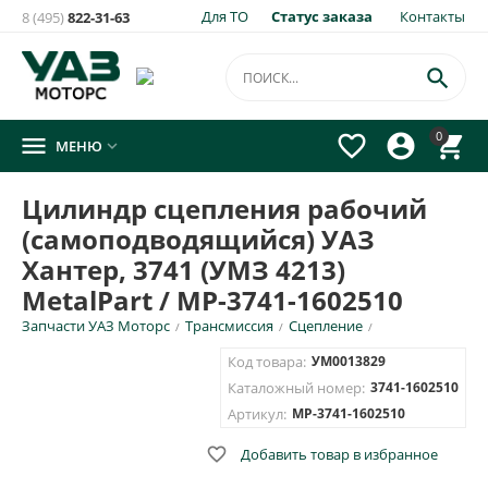
Для ТО
Статус заказа
Контакты
8 (495)
822-31-63

0




МЕНЮ

Цилиндр сцепления рабочий
(самоподводящийся) УАЗ
Хантер, 3741 (УМЗ 4213)
MetalPart / МР-3741-1602510
Запчасти УАЗ Моторс
Трансмиссия
Сцепление
/
/
/
Код товара:
УМ0013829
Каталожный номер:
3741-1602510
Артикул:
MP-3741-1602510

Добавить товар в избранное