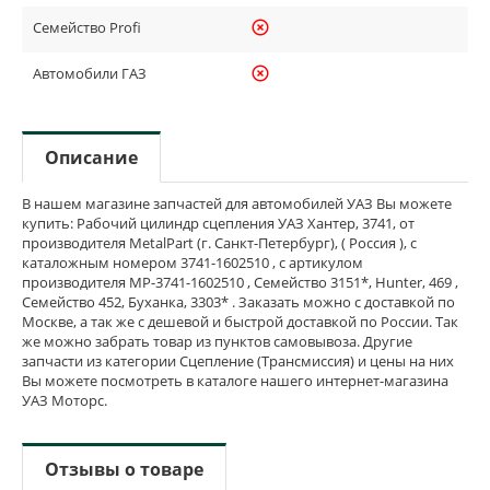
Семейство Profi
highlight_off
Автомобили ГАЗ
highlight_off
Описание
В нашем магазине запчастей для автомобилей УАЗ Вы можете
купить: Рабочий цилиндр сцепления УАЗ Хантер, 3741, от
производителя MetalPart (г. Санкт-Петербург), ( Россия ), с
каталожным номером 3741-1602510 , с артикулом
производителя MP-3741-1602510 , Семейство 3151*, Hunter, 469 ,
Семейство 452, Буханка, 3303* . Заказать можно с доставкой по
Москве, а так же с дешевой и быстрой доставкой по России. Так
же можно забрать товар из пунктов самовывоза. Другие
запчасти из категории Сцепление (Трансмиссия) и цены на них
Вы можете посмотреть в каталоге нашего интернет-магазина
УАЗ Моторс.
Отзывы о товаре