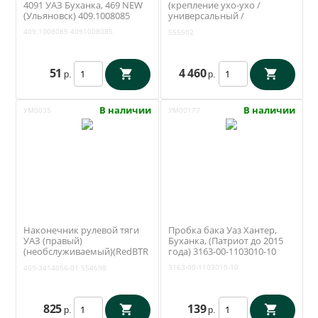
4091 УАЗ Буханка, 469 NEW
(крепление ухо-ухо /
(Ульяновск) 409.1008085
универсальный /
полиуретановые втулки)
409.1008085
4091008085
555502
RedBTR (555502)
51
4 460
р.
р.
В наличии
В наличии
УМ0035
УМ00177
Наконечник рулевой тяги
Пробка бака Уаз Хантер,
УАЗ (правый)
Буханка, (Патриот до 2015
(необслуживаемый)(RedBTR
года) 3163-00-1103010-10
554698)469-3414056-01
3163-00-1103010-10
469-3414056-01
554698
825
139
р.
р.