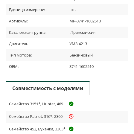
Единица измерения:
шт.
Артикулы:
МР-3741-1602510
Каталожная группа:
..Трансмиссия
Двигатель:
УМЗ 4213
Тип мотора:
Бензиновый
OEM:
3741-1602510
Совместимость с моделями
Семейство 3151*, Hunter, 469
check_circle_outline
Семейство Patriot, 316*, 2360
highlight_off
Семейство 452, Буханка, 3303*
check_circle_outline