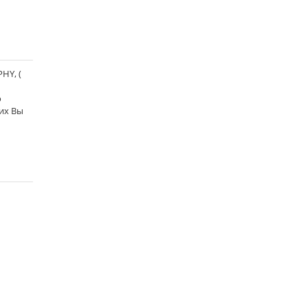
HY, (
о
них Вы