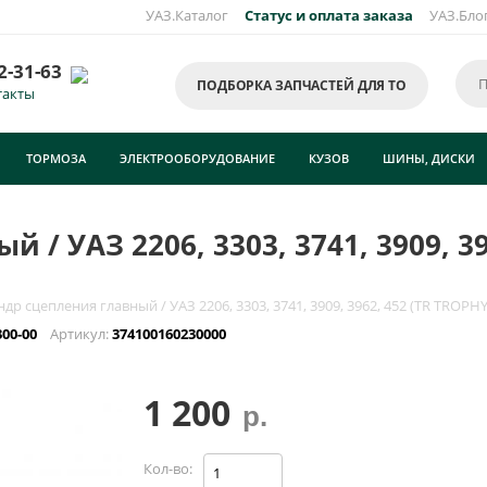
УАЗ.Каталог
Статус и оплата заказа
УАЗ.Бло
2-31-63
ПОДБОРКА ЗАПЧАСТЕЙ ДЛЯ ТО
такты
ТОРМОЗА
ЭЛЕКТРООБОРУДОВАНИЕ
КУЗОВ
ШИНЫ, ДИСКИ
/ УАЗ 2206, 3303, 3741, 3909, 39
др сцепления главный / УАЗ 2206, 3303, 3741, 3909, 3962, 452 (TR TROPHY
300-00
Артикул:
374100160230000
1 200
р.
Кол-во: