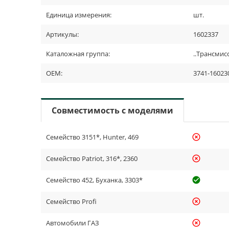
Единица измерения:
шт.
Артикулы:
1602337
Каталожная группа:
..Трансмис
OEM:
3741-16023
Совместимость с моделями
Семейство 3151*, Hunter, 469
highlight_off
Семейство Patriot, 316*, 2360
highlight_off
Семейство 452, Буханка, 3303*
check_cir
Семейство Profi
highlight_off
Автомобили ГАЗ
highlight_off