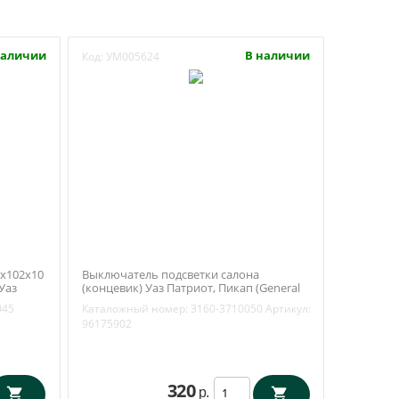
наличии
В наличии
Код:
УМ005624
5х102х10
Выключатель подсветки салона
Уаз
(концевик) Уаз Патриот, Пикап (General
22-
Motors) 96175902
045
Каталожный номер:
3160-3710050
Артикул:
96175902
320
р.