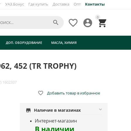
г
УАЗ.Бонус
Где купить
Доставка
Опт
Контакты
0




ДОП. ОБОРУДОВАНИЕ
МАСЛА, ХИМИЯ
62, 452 (TR TROPHY)
) 1602337

Добавить товар в избранное
store
Наличие в магазинах
Интернет-магазин
В наличии