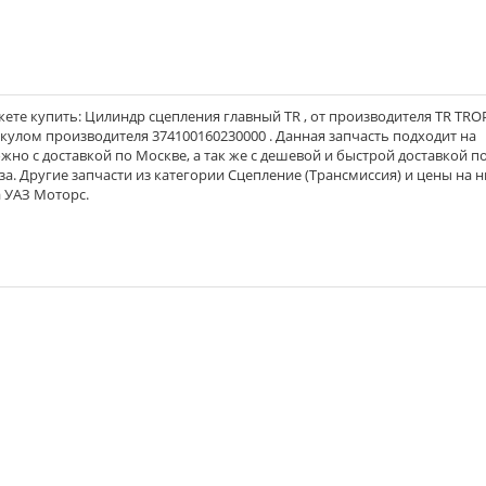
те купить: Цилиндр сцепления главный TR , от производителя TR TROP
тикулом производителя 374100160230000 . Данная запчасть подходит на
ожно с доставкой по Москве, а так же с дешевой и быстрой доставкой п
за. Другие запчасти из категории Сцепление (Трансмиссия) и цены на 
 УАЗ Моторс.