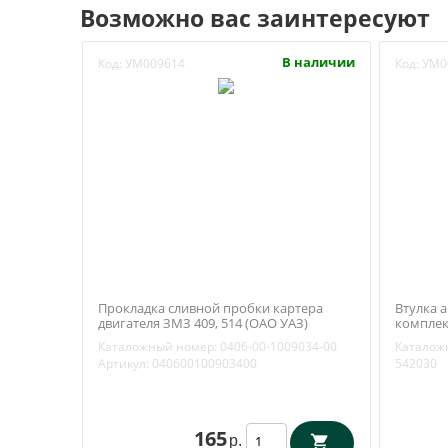
Возможно вас заинтересуют
В наличии
Код:
УМ009614
Код:
УМ0
Прокладка сливной пробки картера
Втулка 
двигателя ЗМЗ 409, 514 (ОАО УАЗ)
комплект
406.1009034
2905432
Каталожный номер:
0406-00-1009034-00
Каталож
Артикул:
040600100903400
542030
165
р.