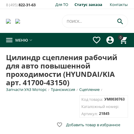
Для ТО
Статус заказа
Контакты
8 (495)
822-31-63
×
Уведомить о появлении на складе
товара:

Цилиндр сцепления рабочий для авто повышенной
0




МЕНЮ

проходимости (HYUNDAI/KIA арт. 41700-43150)
Укажите e-mail и\или номер телефона для SMS уведомления.
Цилиндр сцепления рабочий
для авто повышенной
E-mail для уведомления письмом
проходимости (HYUNDAI/KIA
арт. 41700-43150)
Номер телефона для SMS уведомления
Запчасти УАЗ Моторс
Трансмиссия
Сцепление
/
/
/
Код товара:
УМ0030763
Каталожный номер:
Артикул:
21845
ОТПРАВИТЬ

Добавить товар в избранное