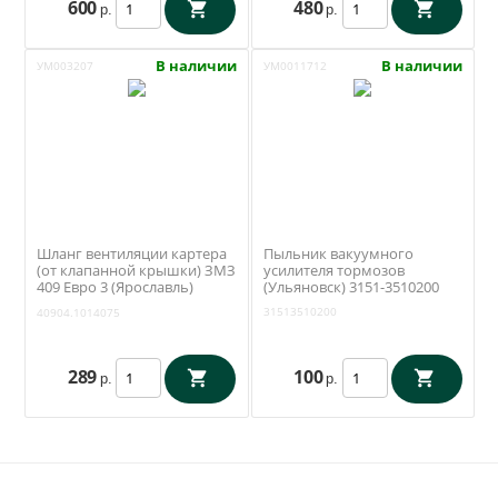
600
480
р.
р.
В наличии
В наличии
УМ003207
УМ0011712
Шланг вентиляции картера
Пыльник вакуумного
(от клапанной крышки) ЗМЗ
усилителя тормозов
409 Евро 3 (Ярославль)
(Ульяновск) 3151-3510200
40904.1014075
31513510200
40904.1014075
289
100
р.
р.