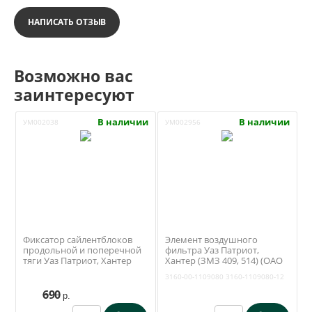
НАПИСАТЬ ОТЗЫВ
Возможно вас
заинтересуют
В наличии
В наличии
УМ002038
УМ002956
Фиксатор сайлентблоков
Элемент воздушного
продольной и поперечной
фильтра Уаз Патриот,
тяги Уаз Патриот, Хантер
Хантер (ЗМЗ 409, 514) (ОАО
(Ваксойл / Бийск)
Цитрон / Михайловск) 3160-
3160-00-1109080
3160-1109080-12
00-1109080
690
р.