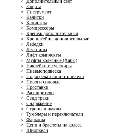
Дополнительный свет
Защита
Инструмент
Калитки
Канистры
Компрессоры
Крепеж дополнительный
Кронштейны дополнительные
Лебедки
Лестницы
Лифт комплекты
Муфты колесные (Хабы)
Наклейки и сувениры
Пневмоподвеска
Подогреватели и отопители
Пороги силовые
Проставки
Расширители
Сенд траки
Снаряжение
Стропы и шаклы
Тумблеры и переключатели
Фаркопы
Цепи и браслеты на колёса
Шноркели