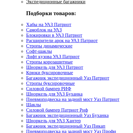
Экспедиционные багажники
Подборки товаров:
Хабы на УАЗ Патриот
Самоблок на УАЗ
Блокировки в УАЗ Патриот
Расширители арок на УАЗ Патриот
Стропы динамические
Софт-шаклы
Лифт кузова УАЗ Патриот
Стропы корозащитные
Шноркель для УАЗ Патриот
Крюки буксировочные
Багажник экспедиционный Уаз Патриот
Стропы буксировочные
Силовой бампер РИФ
Шноркель для УАЗ Буханка
Пневмоподвеска на задний мост Уаз Патриот
Шаклы
Силовой бампер Патриот Риф
Багажник экспедиционный Уаз Буханка
Шноркель для УАЗ Хантер
Багажник экспедиционный Уаз Пикап
Пневмоподвеска на задний мост Уаз Профи