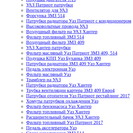
УАЗ Патриот патрубки
Вентилятор для УАЗ
Форсунка ЗМЗ 514
Патрубки радиатора Уаз Патриот с кондиционером
Высоковольтные провода УАЗ
Воздушный фильтр на УАЗ Хантер
Фильтр топливный ЗМЗ 514
Воздушный фильтр ЗМЗ 409
УАЗ Хантер патрубки
Фильтр масляный Уаз Патриот ЗМЗ 409, 514
Подушка КПП Уаз Буханка ЗМЗ 409
Патрубки радиатора ЗМЗ 409 Уаз Хантер
Педаль электронная Уаз
Фильтр масляный Уаз
Трамблер на УАЗ
Патрубки радиатора Уаз Хантер
Трубка вентиляции картера ЗМЗ 409 Евро4
Патрубки отопителя Уаз Патриот рестайлинг 2017
Хомуты патрубков охлаждения Уаз
Фильтр бензонасоса Уаз Хантер
Фильтр топливный Уаз Хантер
Расширительный бачок УАЗ Хантер
Фильтр топливный Уаз Патриот 2017
Педаль акселератора Уаз