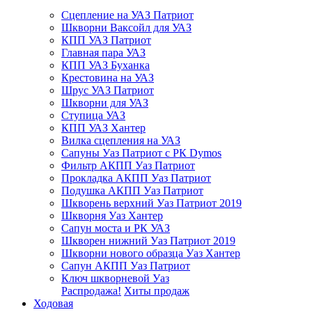
Сцепление на УАЗ Патриот
Шкворни Ваксойл для УАЗ
КПП УАЗ Патриот
Главная пара УАЗ
КПП УАЗ Буханка
Крестовина на УАЗ
Шрус УАЗ Патриот
Шкворни для УАЗ
Ступица УАЗ
КПП УАЗ Хантер
Вилка сцепления на УАЗ
Сапуны Уаз Патриот с РК Dymos
Фильтр АКПП Уаз Патриот
Прокладка АКПП Уаз Патриот
Подушка АКПП Уаз Патриот
Шкворень верхний Уаз Патриот 2019
Шкворня Уаз Хантер
Сапун моста и РК УАЗ
Шкворен нижний Уаз Патриот 2019
Шкворни нового образца Уаз Хантер
Сапун АКПП Уаз Патриот
Ключ шкворневой Уаз
Распродажа!
Хиты продаж
Ходовая