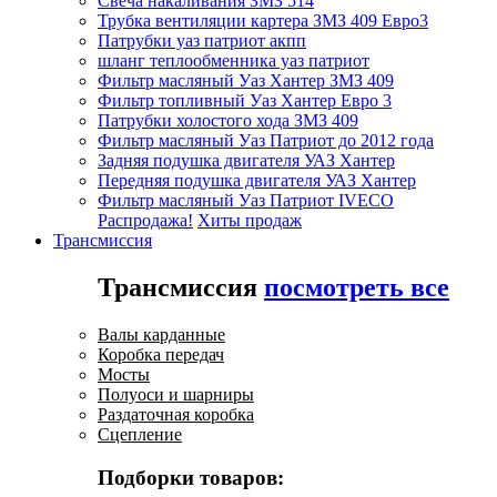
Свеча накаливания ЗМЗ 514
Трубка вентиляции картера ЗМЗ 409 Евро3
Патрубки уаз патриот акпп
шланг теплообменника уаз патриот
Фильтр масляный Уаз Хантер ЗМЗ 409
Фильтр топливный Уаз Хантер Евро 3
Патрубки холостого хода ЗМЗ 409
Фильтр масляный Уаз Патриот до 2012 года
Задняя подушка двигателя УАЗ Хантер
Передняя подушка двигателя УАЗ Хантер
Фильтр масляный Уаз Патриот IVECO
Распродажа!
Хиты продаж
Трансмиссия
Трансмиссия
посмотреть все
Валы карданные
Коробка передач
Мосты
Полуоси и шарниры
Раздаточная коробка
Сцепление
Подборки товаров: