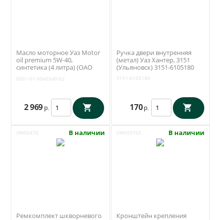
Масло моторное Уаз Motor
Ручка двери внутренняя
oil premium 5W-40,
(метал) Уаз Хантер, 3151
синтетика (4 литра) (ОАО
(Ульяновск) 3151-6105180
УАЗ) 0001-01-0040540-02
3151-6105180
0001-01-0040540-02
2 969
170
р.
р.
В наличии
В наличии
УМ00470
УМ003765
Ремкомплект шкворневого
Кронштейн крепления