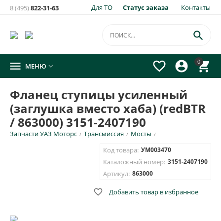
Для ТО
Статус заказа
Контакты
8 (495)
822-31-63

0




МЕНЮ

Фланец ступицы усиленный
(заглушка вместо хаба) (redBTR
/ 863000) 3151-2407190
Запчасти УАЗ Моторс
Трансмиссия
Мосты
/
/
/
Код товара:
УМ003470
Каталожный номер:
3151-2407190
Артикул:
863000

Добавить товар в избранное