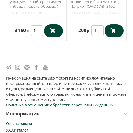
узла (мост спайсер, / тимкен
топливного бака Уаз 3162,
гибрид / нового образца )
Патриот (ОАО УАЗ) 3162-
(вкладыши, шкворни,
1101141
3163-00-2304019
550505
3162-1101141
3162-00-1101141-00
шкворневой ключ) (RedBTR)
3163-2304019-01
3 180
200
р.
р.
Информация на сайте uaz-motors.ru носит исключительно
информационный характер и ни при каких условиях материалы
и цены, размещенные на сайте, не являются публичной
офертой. Информацию о товарах, их наличие и цены вы можете
уточнить у наших менеджеров.
Политика в отношении обработки персональных данных
Информация
Оплата заказа
УАЗ.Каталог