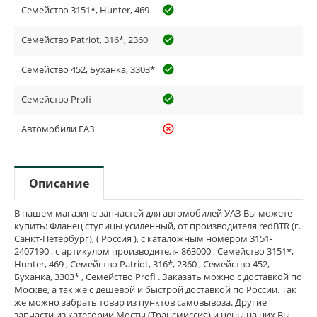
Семейство 3151*, Hunter, 469
check_circle_outline
Семейство Patriot, 316*, 2360
check_circle_outline
Семейство 452, Буханка, 3303*
check_circle_outline
Семейство Profi
check_circle_outline
Автомобили ГАЗ
highlight_off
Описание
В нашем магазине запчастей для автомобилей УАЗ Вы можете
купить: Фланец ступицы усиленный, от производителя redBTR (г.
Санкт-Петербург), ( Россия ), с каталожным номером 3151-
2407190 , с артикулом производителя 863000 , Семейство 3151*,
Hunter, 469 , Семейство Patriot, 316*, 2360 , Семейство 452,
Буханка, 3303* , Семейство Profi . Заказать можно с доставкой по
Москве, а так же с дешевой и быстрой доставкой по России. Так
же можно забрать товар из пунктов самовывоза. Другие
запчасти из категории Мосты (Трансмиссия) и цены на них Вы