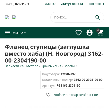
Для ТО
Статус заказа
Контакты
8 (495)
822-31-63
×
Уведомить о появлении на складе
товара:

Фланец ступицы (заглушка вместо хаба) (Н. Новгород)
0




МЕНЮ

3162-00-2304190-00
Укажите e-mail и\или номер телефона для SMS уведомления.
Фланец ступицы (заглушка
вместо хаба) (Н. Новгород) 3162-
E-mail для уведомления письмом
00-2304190-00
Запчасти УАЗ Моторс
Трансмиссия
Мосты
/
/
/
Номер телефона для SMS уведомления
Код товара:
УМ002597
Каталожный номер:
3162-00-2304190-00
Артикул:
RG3162-2304190

Добавить товар в избранное
ОТПРАВИТЬ