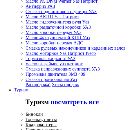
Масло РК Divgi Warner Уаз Патриот
Антифриз УАЗ
Смазка подшипников ступицы УАЗ
Масло АКПП Уаз Патриот
Масло гидроусилителя руля Уаз
Масло раздаточной коробки УАЗ
Масло коробки передач УАЗ
Масло 4х ступенчатой КПП Уаз
Масло коробки передач АДС
Смазка рулевых наконечников и карданных валов
Масло моторное Уаз Патриот Iveco
Тормозная жидкость УАЗ
масло рк даймос уаз патриот
Смазка направляющих суппорта УАЗ
Промывка двигателя ЗМЗ 409
Смазка проникающая Уаз
Распродажа!
Хиты продаж
Туризм
Туризм
посмотреть все
Бинокли
Горелки, плиты
Квадрокоптеры
Коврики, сидения