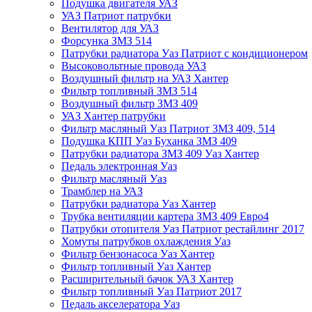
Подушка двигателя УАЗ
УАЗ Патриот патрубки
Вентилятор для УАЗ
Форсунка ЗМЗ 514
Патрубки радиатора Уаз Патриот с кондиционером
Высоковольтные провода УАЗ
Воздушный фильтр на УАЗ Хантер
Фильтр топливный ЗМЗ 514
Воздушный фильтр ЗМЗ 409
УАЗ Хантер патрубки
Фильтр масляный Уаз Патриот ЗМЗ 409, 514
Подушка КПП Уаз Буханка ЗМЗ 409
Патрубки радиатора ЗМЗ 409 Уаз Хантер
Педаль электронная Уаз
Фильтр масляный Уаз
Трамблер на УАЗ
Патрубки радиатора Уаз Хантер
Трубка вентиляции картера ЗМЗ 409 Евро4
Патрубки отопителя Уаз Патриот рестайлинг 2017
Хомуты патрубков охлаждения Уаз
Фильтр бензонасоса Уаз Хантер
Фильтр топливный Уаз Хантер
Расширительный бачок УАЗ Хантер
Фильтр топливный Уаз Патриот 2017
Педаль акселератора Уаз