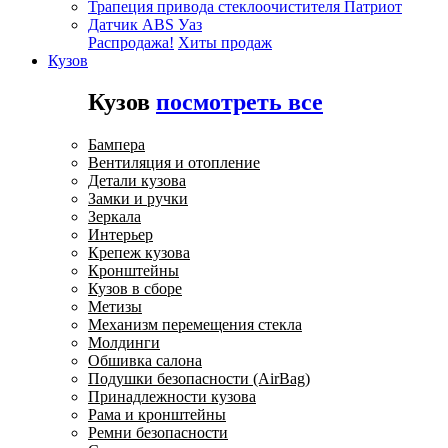
Трапеция привода стеклоочистителя Патриот
Датчик ABS Уаз
Распродажа!
Хиты продаж
Кузов
Кузов
посмотреть все
Бампера
Вентиляция и отопление
Детали кузова
Замки и ручки
Зеркала
Интерьер
Крепеж кузова
Кронштейны
Кузов в сборе
Метизы
Механизм перемещения стекла
Молдинги
Обшивка салона
Подушки безопасности (AirBag)
Принадлежности кузова
Рама и кронштейны
Ремни безопасности