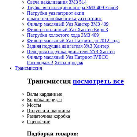
Свеча накаливания ЗМЗ 514
Трубка вентиляции картера ЗМЗ 409 Евро3
Патрубки уаз патриот акпп
шланг теплообменника уаз патриот
Фильтр масляный Уаз Хантер ЗМЗ 409
Фильтр топливный Уаз Хантер Евро 3
Патрубки холостого хода ЗМЗ 409
Фильтр масляный Уаз Патриот до 2012 года
Задняя подушка двигателя УАЗ Хантер
Передняя подушка двигателя УАЗ Хантер
Фильтр масляный Уаз Патриот IVECO
Распродажа!
Хиты продаж
Трансмиссия
Трансмиссия
посмотреть все
Валы карданные
Коробка передач
Мосты
Полуоси и шарниры
Раздаточная коробка
Сцепление
Подборки товаров: