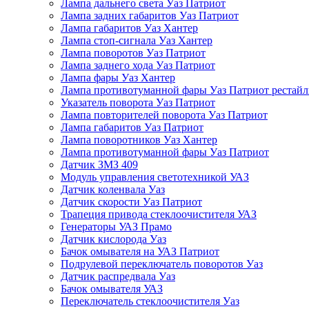
Лампа дальнего света Уаз Патриот
Лампа задних габаритов Уаз Патриот
Лампа габаритов Уаз Хантер
Лампа стоп-сигнала Уаз Хантер
Лампа поворотов Уаз Патриот
Лампа заднего хода Уаз Патриот
Лампа фары Уаз Хантер
Лампа противотуманной фары Уаз Патриот рестай
Указатель поворота Уаз Патриот
Лампа повторителей поворота Уаз Патриот
Лампа габаритов Уаз Патриот
Лампа поворотников Уаз Хантер
Лампа противотуманной фары Уаз Патриот
Датчик ЗМЗ 409
Модуль управления светотехникой УАЗ
Датчик коленвала Уаз
Датчик скорости Уаз Патриот
Трапеция привода стеклоочистителя УАЗ
Генераторы УАЗ Прамо
Датчик кислорода Уаз
Бачок омывателя на УАЗ Патриот
Подрулевой переключатель поворотов Уаз
Датчик распредвала Уаз
Бачок омывателя УАЗ
Переключатель стеклоочистителя Уаз