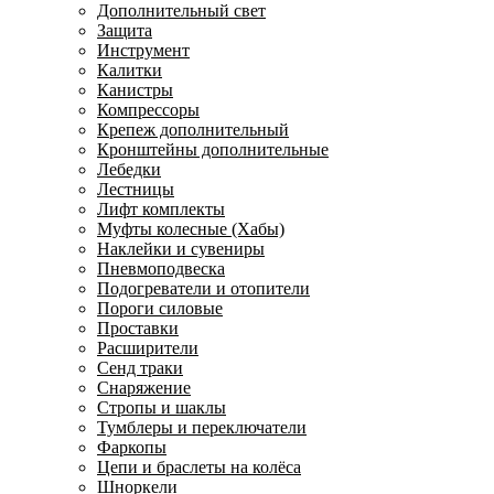
Дополнительный свет
Защита
Инструмент
Калитки
Канистры
Компрессоры
Крепеж дополнительный
Кронштейны дополнительные
Лебедки
Лестницы
Лифт комплекты
Муфты колесные (Хабы)
Наклейки и сувениры
Пневмоподвеска
Подогреватели и отопители
Пороги силовые
Проставки
Расширители
Сенд траки
Снаряжение
Стропы и шаклы
Тумблеры и переключатели
Фаркопы
Цепи и браслеты на колёса
Шноркели