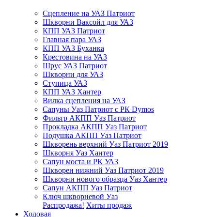
Сцепление на УАЗ Патриот
Шкворни Ваксойл для УАЗ
КПП УАЗ Патриот
Главная пара УАЗ
КПП УАЗ Буханка
Крестовина на УАЗ
Шрус УАЗ Патриот
Шкворни для УАЗ
Ступица УАЗ
КПП УАЗ Хантер
Вилка сцепления на УАЗ
Сапуны Уаз Патриот с РК Dymos
Фильтр АКПП Уаз Патриот
Прокладка АКПП Уаз Патриот
Подушка АКПП Уаз Патриот
Шкворень верхний Уаз Патриот 2019
Шкворня Уаз Хантер
Сапун моста и РК УАЗ
Шкворен нижний Уаз Патриот 2019
Шкворни нового образца Уаз Хантер
Сапун АКПП Уаз Патриот
Ключ шкворневой Уаз
Распродажа!
Хиты продаж
Ходовая