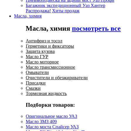
Пневмоподвеска на задний мост Уаз Профи
Багажник экспедиционный Уаз Хантер
Распродажа!
Хиты продаж
Масла, химия
Масла, химия
посмотреть все
Антифриз и тосол
Герметики и фиксаторы
Защита кузова
Масло ГУР
Масло моторное
Масло трансмиссионное
Омыватели
Очистители и обезжириватели
Присадки
Смазки
Тормозная жидкость
Подборки товаров:
Оригинальное масло УАЗ
Масло ЗМЗ 409
Масло моста Спайсер УАЗ