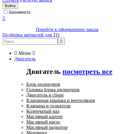
Войти
Запомнить

Перейти к оформлению заказа
Подборка запчастей для ТО


Меню

Двигатель
Двигатель
посмотреть все
Блок цилиндров
Головка блока цилиндров
Двигатель в сборе
Клапанная крышка и вентиляция
Клапаны и толкатели
Коленчатый вал
Масляный картер
Масляный насос
Масляный радиатор
Маховики