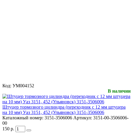
Код:
УМ004152
В наличии
Штуцер тормозного цилиндра (переходник с 12 мм штуцера
на 10 мм) Уаз 3151, 452 (Ульяновск) 3151-3506006
Каталожный номер:
3151-3506006
Артикул:
3151-00-3506006-
00
150
р.