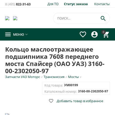
Для ТО
Статус заказа
Контакты
8 (495)
822-31-63

0




МЕНЮ

Кольцо маслоотражающее
подшипника 7608 переднего
моста Спайсер (ОАО УАЗ) 3160-
00-2302050-97
Запчасти УАЗ Моторс
Трансмиссия
Мосты
/
/
/
Код товара:
УМ00199
Каталожный номер:
3160-00-2302050-97

Добавить товар в избранное