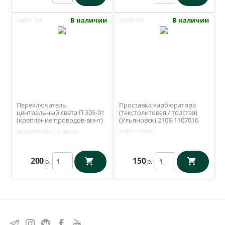
В наличии
В наличии
УМ001184
УМ001909
Переключатель
Проставка карбюратора
центральный света П 305-01
(текстолитовая / толстая)
(крепление проводов-винт)
(Ульяновск) 2108-1107016
(Освар Вязники) 469-
2108-1107016
469-3709010-01
П 305-01
3709010-01
200
150
р.
р.