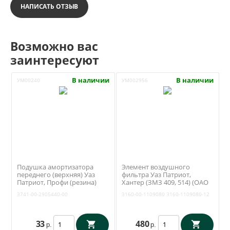
НАПИСАТЬ ОТЗЫВ
Возможно вас
заинтересуют
В наличии
В наличии
УМ00240
УМ002956
Подушка амортизатора
Элемент воздушного
переднего (верхняя) Уаз
фильтра Уаз Патриот,
Патриот, Профи (резина)
Хантер (ЗМЗ 409, 514) (ОАО
3741-00-2905440-00
Цитрон / Михайловск) 3160-
3741-00-2905440-00
3160-00-1109080
3160-1109080-12
00-1109080
33
480
р.
р.