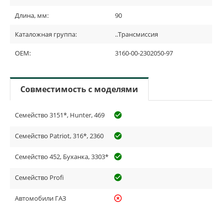
Длина, мм:
90
Каталожная группа:
..Трансмиссия
OEM:
3160-00-2302050-97
Совместимость с моделями
Семейство 3151*, Hunter, 469
check_circle_outline
Семейство Patriot, 316*, 2360
check_circle_outline
Семейство 452, Буханка, 3303*
check_circle_outline
Семейство Profi
check_circle_outline
Автомобили ГАЗ
highlight_off