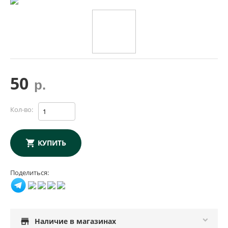
50
р.
Кол-во:
КУПИТЬ
Поделиться:
store
Наличие в магазинах