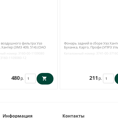
 воздушного фильтра Уаз
Фонарь задний в сборе Уаз Хант
 Хантер (ЗМЗ 409, 514) (ОАО
Буханка, Карго, Профи (УПРЗ Ул
/ Михайловск) 3160-00-1109080
ФП-132А) 3741-00-3716010
ный номер:
3160-00-1109080
Каталожный номер:
3741-00-3716
3160-1109080-12
480
211
р.
р.
Информация
Контакты