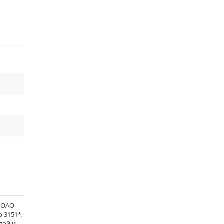
я ОАО
о 3151*,
евой и