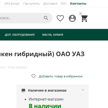
г
УАЗ.Бонус
Где купить
Доставка
Опт
Контакты
0




ДОП. ОБОРУДОВАНИЕ
МАСЛА, ХИМИЯ
имкен гибридный) ОАО УАЗ
АЗ / 3160-2304052

Добавить товар в избранное
store
Наличие в магазинах
Интернет-магазин
В наличии