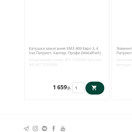
Катушка зажигания ЗМЗ 409 Евро 3, 4
Элемент
Уаз Патриот, Хантер, Профи (MetalPart)
Патриот,
МР-407.3705000
Цитрон 
Каталожный номер:
407.3705000
Артикул:
Каталож
MP-407.3705000
Артикул:
1 659
р.