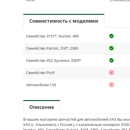
Совместимость с моделями
Семейство 3151*, Hunter, 469
check_cir
Семейство Patriot, 316*, 2360
check_cir
Семейство 452, Буханка, 3303*
check_cir
Семейство Profi
highlight_off
Автомобили ГАЗ
highlight_off
Описание
В нашем магазине запчастей для автомобилей УАЗ Вы мож
УАЗ (г. Ульяновск), ( Россия ), с каталожным номером 3160
Hunter, 469 , Семейство Patriot, 316*, 2360 , Семейство 452