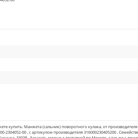
cle_outline
cle_outline
cle_outline
ете купить: Манжета (сальник) поворотного кулака, от производител
-00-2304052-00 , с артикулом производителя 316000230405200 , Семейств
, Буханка, 3303* . Заказать можно с доставкой по Москве, а так же с деш