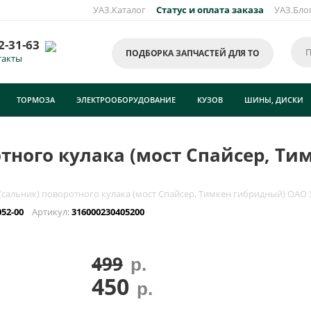
УАЗ.Каталог
Статус и оплата заказа
УАЗ.Бло
2-31-63
ПОДБОРКА ЗАПЧАСТЕЙ ДЛЯ ТО
такты
ТОРМОЗА
ЭЛЕКТРООБОРУДОВАНИЕ
КУЗОВ
ШИНЫ, ДИСКИ
тного кулака (мост Спайсер, Т
сальник) поворотного кулака (мост Спайсер, Тимкен гибридный) ОАО У
052-00
Артикул:
316000230405200
499
р.
450
р.