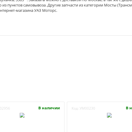
р из пунктов самовывоза. Другие запчасти из категории Мосты (Трансм
интернет-магазина УАЗ Моторс.
В наличии
В 
02956
Код:
УМ00230