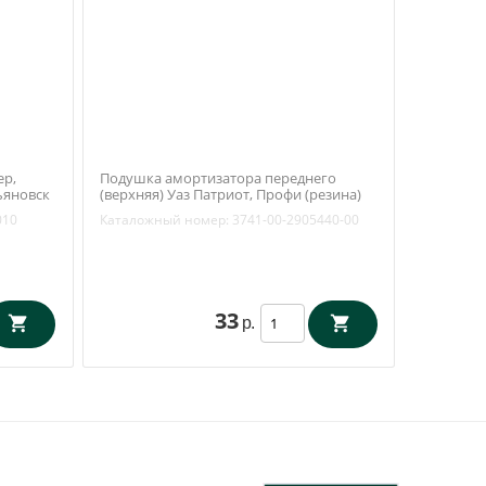
ер,
Подушка амортизатора переднего
ьяновск
(верхняя) Уаз Патриот, Профи (резина)
3741-00-2905440-00
010
Каталожный номер:
3741-00-2905440-00
33
р.