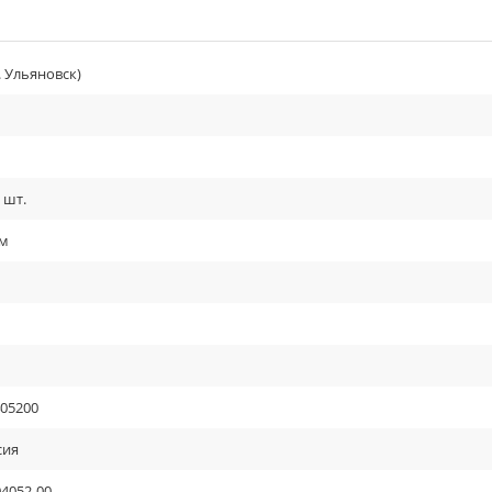
. Ульяновск)
 шт.
см
05200
сия
04052-00