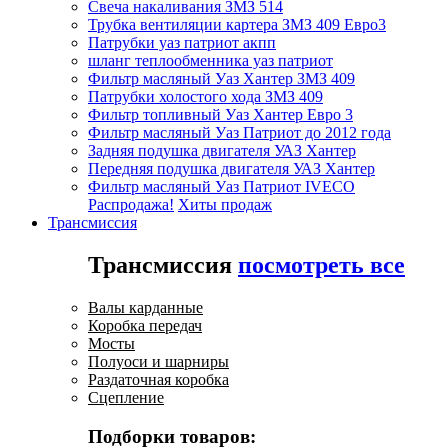
Свеча накаливания ЗМЗ 514
Трубка вентиляции картера ЗМЗ 409 Евро3
Патрубки уаз патриот акпп
шланг теплообменника уаз патриот
Фильтр масляный Уаз Хантер ЗМЗ 409
Патрубки холостого хода ЗМЗ 409
Фильтр топливный Уаз Хантер Евро 3
Фильтр масляный Уаз Патриот до 2012 года
Задняя подушка двигателя УАЗ Хантер
Передняя подушка двигателя УАЗ Хантер
Фильтр масляный Уаз Патриот IVECO
Распродажа!
Хиты продаж
Трансмиссия
Трансмиссия
посмотреть все
Валы карданные
Коробка передач
Мосты
Полуоси и шарниры
Раздаточная коробка
Сцепление
Подборки товаров: