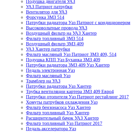
Подушка двигателя УАЗ
УАЗ Патриот патрубки
Вентилятор для УАЗ
Форсунка ЗМЗ 514
Патрубки радиатора Уаз Патриот с кондиционером
Высоковольтные провода УАЗ
Воздушный фильтр на УАЗ Хантер
Фильтр топливный ЗМЗ 514
Воздушный фильтр ЗМЗ 409
УАЗ Хантер патрубки
Фильтр масляный Уаз Патриот ЗМЗ 409, 514
Подушка КПП Уаз Буханка ЗМЗ 409
Патрубки радиатора ЗМЗ 409 Уаз Хантер
Педаль электронная Уаз
Фильтр масляный Уаз
Трамблер на УАЗ
Патрубки радиатора Уаз Хантер
Трубка вентиляции картера ЗМЗ 409 Евро4
Патрубки отопителя Уаз Патриот рестайлинг 2017
Хомуты патрубков охлаждения Уаз
Фильтр бензонасоса Уаз Хантер
Фильтр топливный Уаз Хантер
Расширительный бачок УАЗ Хантер
Фильтр топливный Уаз Патриот 2017
Педаль акселератора Уаз