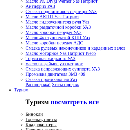
Масло РК Divgi Warner Уаз Патриот
Антифриз УАЗ
Смазка подшипников ступицы УАЗ
Масло АКПП Уаз Патриот
Масло гидроусилителя руля Уаз
Масло раздаточной коробки УАЗ
Масло коробки передач УАЗ
Масло 4х ступенчатой КПП Уаз
Масло коробки передач АДС
Смазка рулевых наконечников и карданных валов
Масло моторное Уаз Патриот Iveco
Тормозная жидкость УАЗ
масло рк даймос уаз патриот
Смазка направляющих суппорта УАЗ
Промывка двигателя ЗМЗ 409
Смазка проникающая Уаз
Распродажа!
Хиты продаж
Туризм
Туризм
посмотреть все
Бинокли
Горелки, плиты
Квадрокоптеры
Коврики, сидения