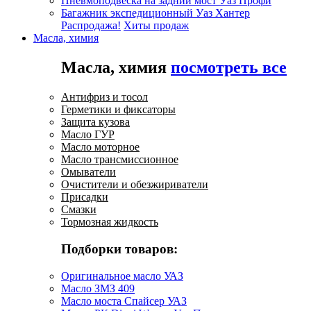
Пневмоподвеска на задний мост Уаз Профи
Багажник экспедиционный Уаз Хантер
Распродажа!
Хиты продаж
Масла, химия
Масла, химия
посмотреть все
Антифриз и тосол
Герметики и фиксаторы
Защита кузова
Масло ГУР
Масло моторное
Масло трансмиссионное
Омыватели
Очистители и обезжириватели
Присадки
Смазки
Тормозная жидкость
Подборки товаров:
Оригинальное масло УАЗ
Масло ЗМЗ 409
Масло моста Спайсер УАЗ