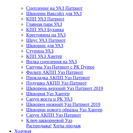
Сцепление на УАЗ Патриот
Шкворни Ваксойл для УАЗ
КПП УАЗ Патриот
Главная пара УАЗ
КПП УАЗ Буханка
Крестовина на УАЗ
Шрус УАЗ Патриот
Шкворни для УАЗ
Ступица УАЗ
КПП УАЗ Хантер
Вилка сцепления на УАЗ
Сапуны Уаз Патриот с РК Dymos
Фильтр АКПП Уаз Патриот
Прокладка АКПП Уаз Патриот
Подушка АКПП Уаз Патриот
Шкворень верхний Уаз Патриот 2019
Шкворня Уаз Хантер
Сапун моста и РК УАЗ
Шкворен нижний Уаз Патриот 2019
Шкворни нового образца Уаз Хантер
Сапун АКПП Уаз Патриот
Ключ шкворневой Уаз
Распродажа!
Хиты продаж
Ходовая