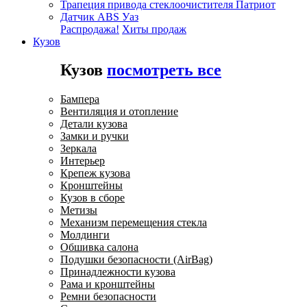
Трапеция привода стеклоочистителя Патриот
Датчик ABS Уаз
Распродажа!
Хиты продаж
Кузов
Кузов
посмотреть все
Бампера
Вентиляция и отопление
Детали кузова
Замки и ручки
Зеркала
Интерьер
Крепеж кузова
Кронштейны
Кузов в сборе
Метизы
Механизм перемещения стекла
Молдинги
Обшивка салона
Подушки безопасности (AirBag)
Принадлежности кузова
Рама и кронштейны
Ремни безопасности