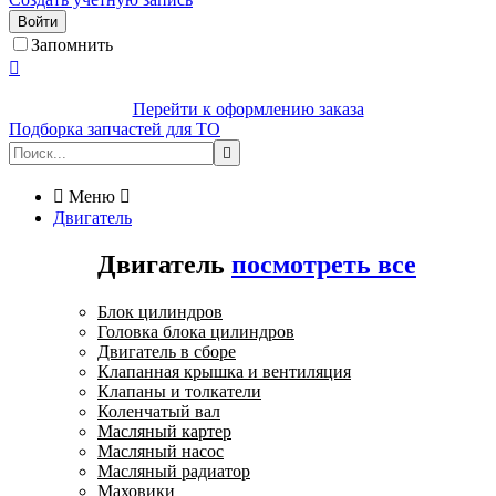
Войти
Запомнить

Перейти к оформлению заказа
Подборка запчастей для ТО


Меню

Двигатель
Двигатель
посмотреть все
Блок цилиндров
Головка блока цилиндров
Двигатель в сборе
Клапанная крышка и вентиляция
Клапаны и толкатели
Коленчатый вал
Масляный картер
Масляный насос
Масляный радиатор
Маховики