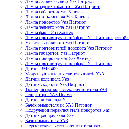
Лампа дальнего света Уаз Патриот
Лампа задних габаритов Уаз Патриот
Лампа габаритов Уаз Хантер
Лампа стоп-сигнала Уаз Хантер
Лампа поворотов Уаз Патриот
Лампа заднего хода Уаз Патриот
Лампа фары Уаз Хантер
Лампа противотуманной фары Уаз Патриот рестай
Указатель поворота Уаз Патриот
Лампа повторителей поворота Уаз Патриот
Лампа габаритов Уаз Патриот
Лампа поворотников Уаз Хантер
Лампа противотуманной фары Уаз Патриот
Датчик ЗМЗ 409
Модуль управления светотехникой УАЗ
Датчик коленвала Уаз
Датчик скорости Уаз Патриот
Трапеция привода стеклоочистителя УАЗ
Генераторы УАЗ Прамо
Датчик кислорода Уаз
Бачок омывателя на УАЗ Патриот
Подрулевой переключатель поворотов Уаз
Датчик распредвала Уаз
Бачок омывателя УАЗ
Переключатель стеклоочистителя Уаз