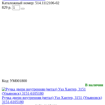
Каталожный номер:
514.1112106-02
829
р.
Код:
УМ001800
В наличии
Ручка двери внутренняя (метал) Уаз Хантер, 3151 (Ульяновск)
3151-6105180