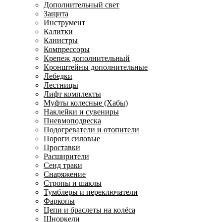
Дополнительный свет
Защита
Инструмент
Калитки
Канистры
Компрессоры
Крепеж дополнительный
Кронштейны дополнительные
Лебедки
Лестницы
Лифт комплекты
Муфты колесные (Хабы)
Наклейки и сувениры
Пневмоподвеска
Подогреватели и отопители
Пороги силовые
Проставки
Расширители
Сенд траки
Снаряжение
Стропы и шаклы
Тумблеры и переключатели
Фаркопы
Цепи и браслеты на колёса
Шноркели