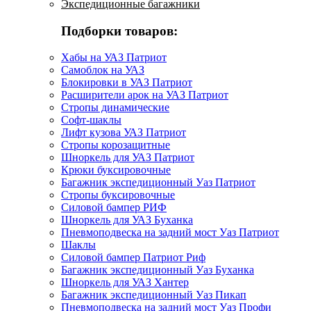
Экспедиционные багажники
Подборки товаров:
Хабы на УАЗ Патриот
Самоблок на УАЗ
Блокировки в УАЗ Патриот
Расширители арок на УАЗ Патриот
Стропы динамические
Софт-шаклы
Лифт кузова УАЗ Патриот
Стропы корозащитные
Шноркель для УАЗ Патриот
Крюки буксировочные
Багажник экспедиционный Уаз Патриот
Стропы буксировочные
Силовой бампер РИФ
Шноркель для УАЗ Буханка
Пневмоподвеска на задний мост Уаз Патриот
Шаклы
Силовой бампер Патриот Риф
Багажник экспедиционный Уаз Буханка
Шноркель для УАЗ Хантер
Багажник экспедиционный Уаз Пикап
Пневмоподвеска на задний мост Уаз Профи