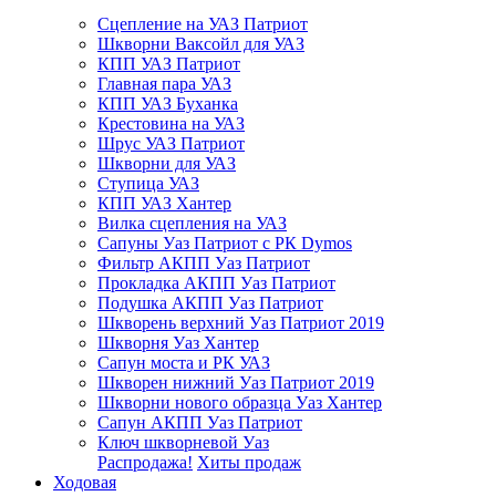
Сцепление на УАЗ Патриот
Шкворни Ваксойл для УАЗ
КПП УАЗ Патриот
Главная пара УАЗ
КПП УАЗ Буханка
Крестовина на УАЗ
Шрус УАЗ Патриот
Шкворни для УАЗ
Ступица УАЗ
КПП УАЗ Хантер
Вилка сцепления на УАЗ
Сапуны Уаз Патриот с РК Dymos
Фильтр АКПП Уаз Патриот
Прокладка АКПП Уаз Патриот
Подушка АКПП Уаз Патриот
Шкворень верхний Уаз Патриот 2019
Шкворня Уаз Хантер
Сапун моста и РК УАЗ
Шкворен нижний Уаз Патриот 2019
Шкворни нового образца Уаз Хантер
Сапун АКПП Уаз Патриот
Ключ шкворневой Уаз
Распродажа!
Хиты продаж
Ходовая