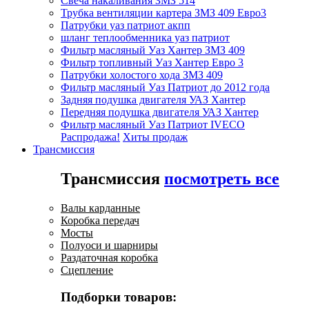
Свеча накаливания ЗМЗ 514
Трубка вентиляции картера ЗМЗ 409 Евро3
Патрубки уаз патриот акпп
шланг теплообменника уаз патриот
Фильтр масляный Уаз Хантер ЗМЗ 409
Фильтр топливный Уаз Хантер Евро 3
Патрубки холостого хода ЗМЗ 409
Фильтр масляный Уаз Патриот до 2012 года
Задняя подушка двигателя УАЗ Хантер
Передняя подушка двигателя УАЗ Хантер
Фильтр масляный Уаз Патриот IVECO
Распродажа!
Хиты продаж
Трансмиссия
Трансмиссия
посмотреть все
Валы карданные
Коробка передач
Мосты
Полуоси и шарниры
Раздаточная коробка
Сцепление
Подборки товаров: