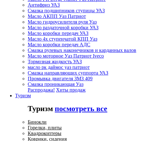
Антифриз УАЗ
Смазка подшипников ступицы УАЗ
Масло АКПП Уаз Патриот
Масло гидроусилителя руля Уаз
Масло раздаточной коробки УАЗ
Масло коробки передач УАЗ
Масло 4х ступенчатой КПП Уаз
Масло коробки передач АДС
Смазка рулевых наконечников и карданных валов
Масло моторное Уаз Патриот Iveco
Тормозная жидкость УАЗ
масло рк даймос уаз патриот
Смазка направляющих суппорта УАЗ
Промывка двигателя ЗМЗ 409
Смазка проникающая Уаз
Распродажа!
Хиты продаж
Туризм
Туризм
посмотреть все
Бинокли
Горелки, плиты
Квадрокоптеры
Коврики, сидения