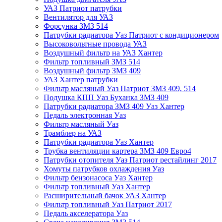
УАЗ Патриот патрубки
Вентилятор для УАЗ
Форсунка ЗМЗ 514
Патрубки радиатора Уаз Патриот с кондиционером
Высоковольтные провода УАЗ
Воздушный фильтр на УАЗ Хантер
Фильтр топливный ЗМЗ 514
Воздушный фильтр ЗМЗ 409
УАЗ Хантер патрубки
Фильтр масляный Уаз Патриот ЗМЗ 409, 514
Подушка КПП Уаз Буханка ЗМЗ 409
Патрубки радиатора ЗМЗ 409 Уаз Хантер
Педаль электронная Уаз
Фильтр масляный Уаз
Трамблер на УАЗ
Патрубки радиатора Уаз Хантер
Трубка вентиляции картера ЗМЗ 409 Евро4
Патрубки отопителя Уаз Патриот рестайлинг 2017
Хомуты патрубков охлаждения Уаз
Фильтр бензонасоса Уаз Хантер
Фильтр топливный Уаз Хантер
Расширительный бачок УАЗ Хантер
Фильтр топливный Уаз Патриот 2017
Педаль акселератора Уаз