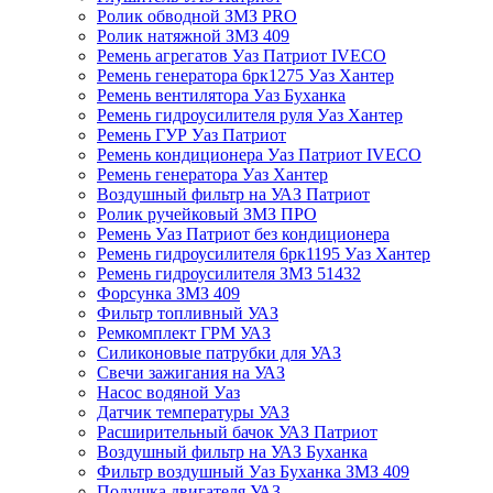
Ролик обводной ЗМЗ PRO
Ролик натяжной ЗМЗ 409
Ремень агрегатов Уаз Патриот IVECO
Ремень генератора 6рк1275 Уаз Хантер
Ремень вентилятора Уаз Буханка
Ремень гидроусилителя руля Уаз Хантер
Ремень ГУР Уаз Патриот
Ремень кондиционера Уаз Патриот IVECO
Ремень генератора Уаз Хантер
Воздушный фильтр на УАЗ Патриот
Ролик ручейковый ЗМЗ ПРО
Ремень Уаз Патриот без кондиционера
Ремень гидроусилителя 6рк1195 Уаз Хантер
Ремень гидроусилителя ЗМЗ 51432
Форсунка ЗМЗ 409
Фильтр топливный УАЗ
Ремкомплект ГРМ УАЗ
Силиконовые патрубки для УАЗ
Свечи зажигания на УАЗ
Насос водяной Уаз
Датчик температуры УАЗ
Расширительный бачок УАЗ Патриот
Воздушный фильтр на УАЗ Буханка
Фильтр воздушный Уаз Буханка ЗМЗ 409
Подушка двигателя УАЗ