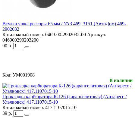
Втулка ушка рессоры 65 мм / УАЗ 469, 3151 (АвтоДом) 469-
2902032
Каталожный номер:
0469-00-2902032-00
Артикул:
046900290203200
90
р.
Код:
УМ001908
В наличии
Прокладка карбюратора К-126 (карангелитовая) (Антаресс /
Ульяновск) 417.1107015-10
Каталожный номер:
417.1107015-10
39
р.