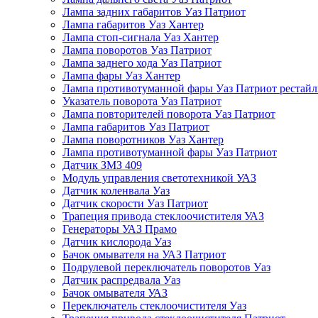
Лампа задних габаритов Уаз Патриот
Лампа габаритов Уаз Хантер
Лампа стоп-сигнала Уаз Хантер
Лампа поворотов Уаз Патриот
Лампа заднего хода Уаз Патриот
Лампа фары Уаз Хантер
Лампа противотуманной фары Уаз Патриот рестай
Указатель поворота Уаз Патриот
Лампа повторителей поворота Уаз Патриот
Лампа габаритов Уаз Патриот
Лампа поворотников Уаз Хантер
Лампа противотуманной фары Уаз Патриот
Датчик ЗМЗ 409
Модуль управления светотехникой УАЗ
Датчик коленвала Уаз
Датчик скорости Уаз Патриот
Трапеция привода стеклоочистителя УАЗ
Генераторы УАЗ Прамо
Датчик кислорода Уаз
Бачок омывателя на УАЗ Патриот
Подрулевой переключатель поворотов Уаз
Датчик распредвала Уаз
Бачок омывателя УАЗ
Переключатель стеклоочистителя Уаз