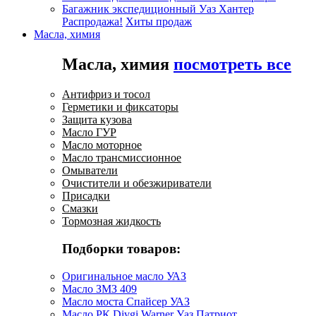
Багажник экспедиционный Уаз Хантер
Распродажа!
Хиты продаж
Масла, химия
Масла, химия
посмотреть все
Антифриз и тосол
Герметики и фиксаторы
Защита кузова
Масло ГУР
Масло моторное
Масло трансмиссионное
Омыватели
Очистители и обезжириватели
Присадки
Смазки
Тормозная жидкость
Подборки товаров:
Оригинальное масло УАЗ
Масло ЗМЗ 409
Масло моста Спайсер УАЗ
Масло РК Divgi Warner Уаз Патриот