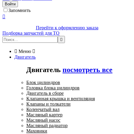
Войти
Запомнить

Перейти к оформлению заказа
Подборка запчастей для ТО


Меню

Двигатель
Двигатель
посмотреть все
Блок цилиндров
Головка блока цилиндров
Двигатель в сборе
Клапанная крышка и вентиляция
Клапаны и толкатели
Коленчатый вал
Масляный картер
Масляный насос
Масляный радиатор
Маховики