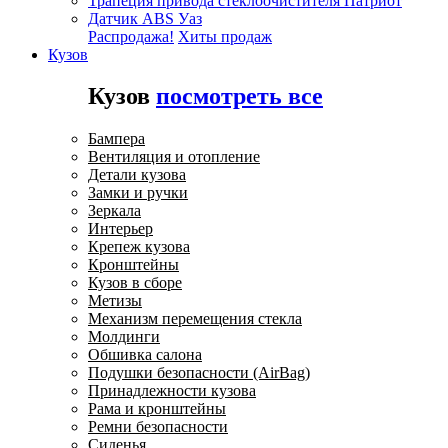
Трапеция привода стеклоочистителя Патриот
Датчик ABS Уаз
Распродажа!
Хиты продаж
Кузов
Кузов
посмотреть все
Бампера
Вентиляция и отопление
Детали кузова
Замки и ручки
Зеркала
Интерьер
Крепеж кузова
Кронштейны
Кузов в сборе
Метизы
Механизм перемещения стекла
Молдинги
Обшивка салона
Подушки безопасности (AirBag)
Принадлежности кузова
Рама и кронштейны
Ремни безопасности
Сиденья