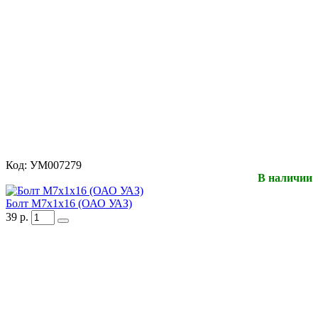
Код:
УМ007279
В наличии
Болт М7х1х16 (ОАО УАЗ)
39
р.