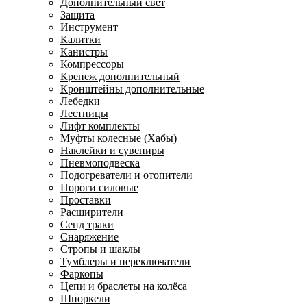
Дополнительный свет
Защита
Инструмент
Калитки
Канистры
Компрессоры
Крепеж дополнительный
Кронштейны дополнительные
Лебедки
Лестницы
Лифт комплекты
Муфты колесные (Хабы)
Наклейки и сувениры
Пневмоподвеска
Подогреватели и отопители
Пороги силовые
Проставки
Расширители
Сенд траки
Снаряжение
Стропы и шаклы
Тумблеры и переключатели
Фаркопы
Цепи и браслеты на колёса
Шноркели