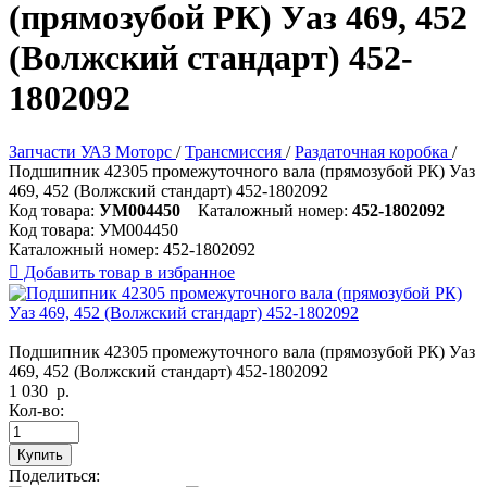
(прямозубой РК) Уаз 469, 452
(Волжский стандарт) 452-
1802092
Запчасти УАЗ Моторс
/
Трансмиссия
/
Раздаточная коробка
/
Подшипник 42305 промежуточного вала (прямозубой РК) Уаз
469, 452 (Волжский стандарт) 452-1802092
Код товара:
УМ004450
Каталожный номер:
452-1802092
Код товара:
УМ004450
Каталожный номер:
452-1802092

Добавить товар в избранное
Подшипник 42305 промежуточного вала (прямозубой РК) Уаз
469, 452 (Волжский стандарт) 452-1802092
1 030
р.
Кол-во:
Купить
Поделиться: