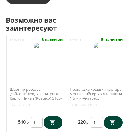
Возможно вас
заинтересуют
В наличии
В наличии
УМ003149
УМ0045
Шарнир рессоры
Прокладка крышки картера
(сайлентблок) Уаз Патриот,
моста спайсер УАЗ(толщина
Карго, Пикап (Rosteco) 3163-
1,5 мм)Антаресс
00-2912020
(Ульяновск)3160-00-2401019-
3163-2912020
3160-00-2401019-11
11
510
220
р.
р.