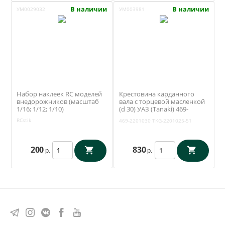
В наличии
В наличии
УМ0029032
УМ003981
Набор наклеек RC моделей
Крестовина карданного
внедорожников (масштаб
вала с торцевой масленкой
1/16; 1/12; 1/10)
(d 30) УАЗ (Tanaki) 469-
2201030
RCstik
469-2201030
TKG-2201025-51
200
830
р.
р.