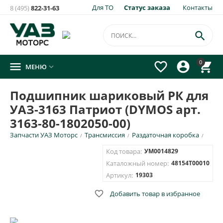
Для ТО
Статус заказа
Контакты
8 (495)
822-31-63
×
Уведомить о появлении на складе
товара:

Подшипник шариковый РК для УАЗ-3163 Патриот (DYMOS
0




МЕНЮ

арт. 3163-80-1802050-00)
Укажите e-mail и\или номер телефона для SMS уведомления.
Подшипник шариковый РК для
УАЗ-3163 Патриот (DYMOS арт.
E-mail для уведомления письмом
3163-80-1802050-00)
Запчасти УАЗ Моторс
Трансмиссия
Раздаточная коробка
/
/
/
Номер телефона для SMS уведомления
Код товара:
УМ0014829
Каталожный номер:
48154Т00010
Артикул:
19303

Добавить товар в избранное
ОТПРАВИТЬ