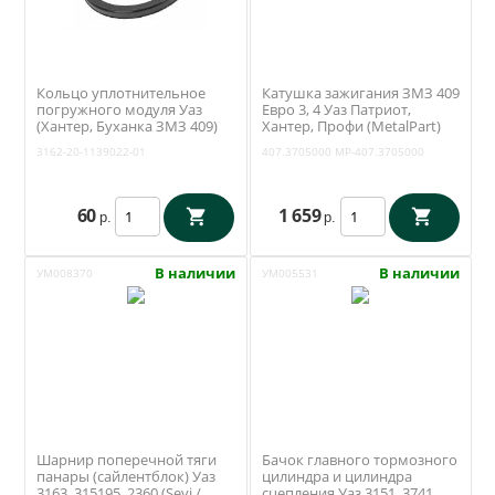
Кольцо уплотнительное
Катушка зажигания ЗМЗ 409
погружного модуля Уаз
Евро 3, 4 Уаз Патриот,
(Хантер, Буханка ЗМЗ 409)
Хантер, Профи (MetalPart)
(Патриот до 2017 года два
МР-407.3705000
3162-20-1139022-01
407.3705000
MP-407.3705000
бака) (ОАО УАЗ) 3162-20-
1139022-01
60
1 659
р.
р.
В наличии
В наличии
УМ008370
УМ005531
Шарнир поперечной тяги
Бачок главного тормозного
панары (сайлентблок) Уаз
цилиндра и цилиндра
3163, 315195, 2360 (Sevi /
сцепления Уаз 3151, 3741,