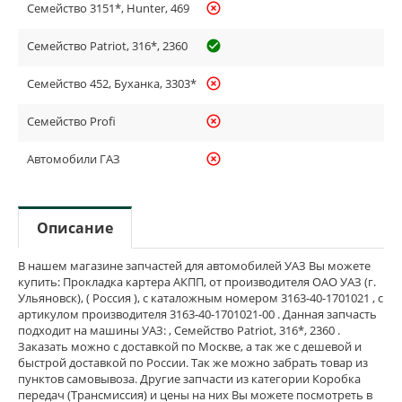
Семейство 3151*, Hunter, 469
highlight_off
Семейство Patriot, 316*, 2360
check_circle_outline
Семейство 452, Буханка, 3303*
highlight_off
Семейство Profi
highlight_off
Автомобили ГАЗ
highlight_off
Описание
В нашем магазине запчастей для автомобилей УАЗ Вы можете
купить: Прокладка картера АКПП, от производителя ОАО УАЗ (г.
Ульяновск), ( Россия ), с каталожным номером 3163-40-1701021 , с
артикулом производителя 3163-40-1701021-00 . Данная запчасть
подходит на машины УАЗ: , Семейство Patriot, 316*, 2360 .
Заказать можно с доставкой по Москве, а так же с дешевой и
быстрой доставкой по России. Так же можно забрать товар из
пунктов самовывоза. Другие запчасти из категории Коробка
передач (Трансмиссия) и цены на них Вы можете посмотреть в