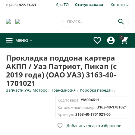
Для ТО
Статус заказа
Контакты
8 (495)
822-31-63
×
Уведомить о появлении на складе
товара:

Прокладка поддона картера АКПП / Уаз Патриот, Пикап (с
0




МЕНЮ

2019 года) (ОАО УАЗ) 3163-40-1701021
Укажите e-mail и\или номер телефона для SMS уведомления.
Прокладка поддона картера
АКПП / Уаз Патриот, Пикап (с
E-mail для уведомления письмом
2019 года) (ОАО УАЗ) 3163-40-
1701021
Номер телефона для SMS уведомления
Запчасти УАЗ Моторс
Трансмиссия
Коробка передач
/
/
/
Код товара:
УМ004611
Каталожный номер:
3163-40-1701021
Артикул:
3163-40-1701021-00
ОТПРАВИТЬ

Добавить товар в избранное