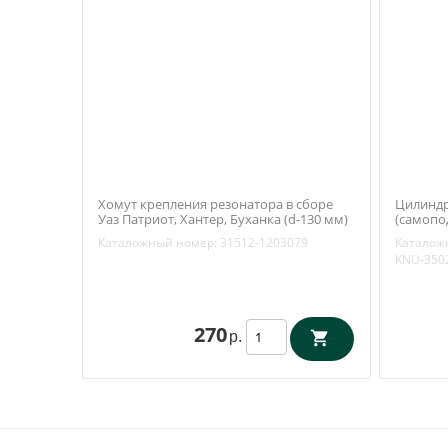
Хомут крепления резонатора в сборе
Цилиндр
Уаз Патриот, Хантер, Буханка (d-130 мм)
(самопо
(Механическая фабрика №1 Киров)
поршень 
Каталожный номер:
31512-1203079
Каталож
31512-1203079
(Tanaki)
KNU-350
270
р.