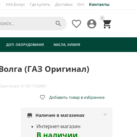
г
УАЗ.Бонус
Где купить
Доставка
Опт
Контакты
0




ДОП. ОБОРУДОВАНИЕ
МАСЛА, ХИМИЯ
Волга (ГАЗ Оригинал)
Оригинал) 31105-1702801

Добавить товар в избранное
store
Наличие в магазинах
Интернет-магазин
В наличии