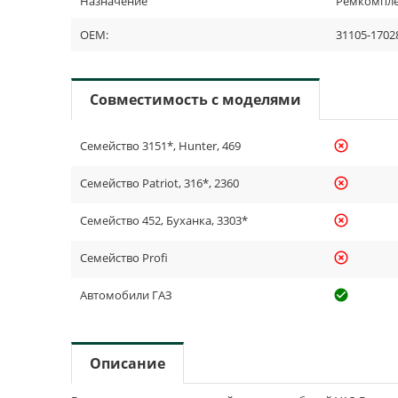
Назначение
Ремкомпле
OEM:
31105-1702
Совместимость с моделями
Семейство 3151*, Hunter, 469
highlight_off
Семейство Patriot, 316*, 2360
highlight_off
Семейство 452, Буханка, 3303*
highlight_off
Семейство Profi
highlight_off
Автомобили ГАЗ
check_cir
Описание