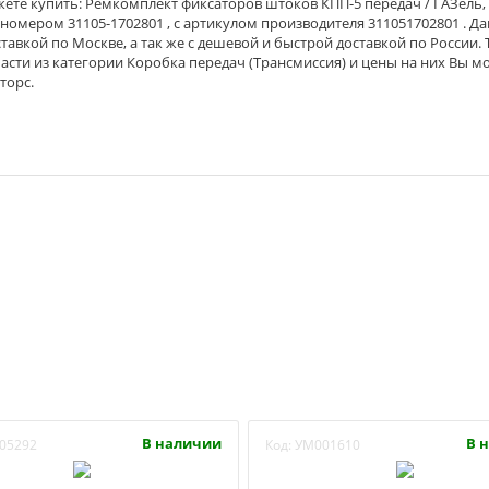
ете купить: Ремкомплект фиксаторов штоков КПП-5 передач / ГАЗель,
м номером 31105-1702801 , с артикулом производителя 311051702801 . Д
тавкой по Москве, а так же с дешевой и быстрой доставкой по России. 
асти из категории Коробка передач (Трансмиссия) и цены на них Вы м
торс.
В наличии
В 
05292
Код:
УМ001610