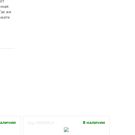
 от
анная
Так же
ожете
наличии
В наличии
Код:
УМ005624