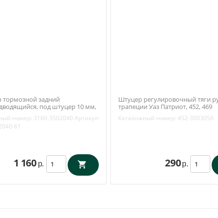
 тормозной задний
Штуцер регулировочный тяги р
дводящийся, под штуцер 10 мм,
трапеции Уаз Патриот, 452, 469
28 мм) Уаз 3163, 31519, 3741
(Ульяновск) 452-3003058
ный номер:
3160-3502040
Артикул:
Каталожный номер:
452-3003058
 3160-3502040
2040-61
1 160
290
р.
р.