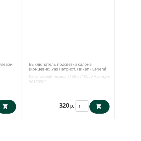
улевой
Выключатель подсветки салона
(концевик) Уаз Патриот, Пикап (General
Motors) 96175902
Каталожный номер:
3160-3710050
Артикул:
96175902
320
р.