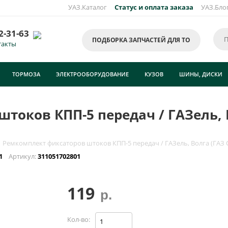
УАЗ.Каталог
Статус и оплата заказа
УАЗ.Бло
2-31-63
ПОДБОРКА ЗАПЧАСТЕЙ ДЛЯ ТО
такты
ТОРМОЗА
ЭЛЕКТРООБОРУДОВАНИЕ
КУЗОВ
ШИНЫ, ДИСКИ
токов КПП-5 передач / ГАЗель, 
Ремкомплект фиксаторов штоков КПП-5 передач / ГАЗель, Волга (ГАЗ 
01
Артикул:
311051702801
119
р.
Кол-во: