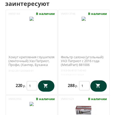
заинтересуют
В наличии
В наличии
УМ00184
УМ0013746
Хомут крепления глушителя
Фильтр салона (угольный)
(ленточный) Уаз Патриот,
УАЗ Патриот с 2016 года
Профи, (Хантер, Буханка
(MetalPart) 881006
ЗМЗ 409) (ОАО УАЗ) 3162-20-
3163-06-8101140-60
3162-20-1203043-01
1203043-01
316306810114060
220
288
р.
р.
В наличии
В наличии
УМ002956
УМ001629