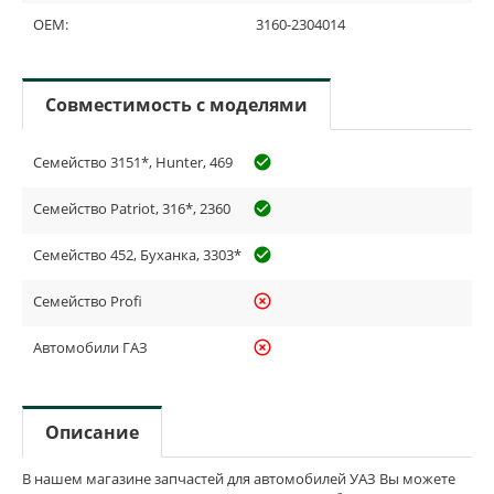
OEM:
3160-2304014
Совместимость с моделями
Семейство 3151*, Hunter, 469
check_circle_outline
Семейство Patriot, 316*, 2360
check_circle_outline
Семейство 452, Буханка, 3303*
check_circle_outline
Семейство Profi
highlight_off
Автомобили ГАЗ
highlight_off
Описание
В нашем магазине запчастей для автомобилей УАЗ Вы можете