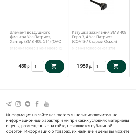
Элемент воздушного
Катушка зажигания ЗМЗ 409
фильтра Уаз Патриот,
Евро 3, 4 Уаз Патриот
Хантер (ЗМЗ 409, 514) (ОАО
(СОАТЭ / Старый Оскол)
Цитрон / Михайловск) 3160-
407.3705
3160-00-1109080
3160-1109080-12
0409-043705000-00
407.3705
00-1109080
480
1 959
р.
р.
Информация на сайте uaz-motors.ru носит исключительно
информационный характер и ни при каких условиях материалы
и цены, размещенные на сайте, не являются публичной
офертой. Информацию о товарах, их наличие и цены вы можете