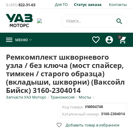
Для ТО
Статус заказа
Контакты
8 (495)
822-31-63
×
Уведомить о появлении на складе
товара:

Ремкомплект шкворневого узла / без ключа (мост
0




МЕНЮ

спайсер, тимкен / старого образца) (вкладыши, шкворни)
(Ваксойл Бийск) 3160-2304014
Ремкомплект шкворневого
Укажите e-mail и\или номер телефона для SMS уведомления.
узла / без ключа (мост спайсер,
E-mail для уведомления письмом
тимкен / старого образца)
(вкладыши, шкворни) (Ваксойл
Бийск) 3160-2304014
Номер телефона для SMS уведомления
Запчасти УАЗ Моторс
Трансмиссия
Мосты
/
/
/
Код товара:
УМ004748
Каталожный номер:
3160-2304014
ОТПРАВИТЬ

Добавить товар в избранное