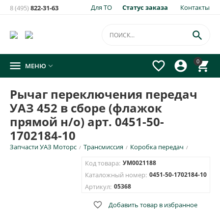
Для ТО
Статус заказа
Контакты
8 (495)
822-31-63
×
Уведомить о появлении на складе
товара:

Рычаг переключения передач УАЗ 452 в сборе (флажок
0




МЕНЮ

прямой н/о) арт. 0451-50-1702184-10
Укажите e-mail и\или номер телефона для SMS уведомления.
Рычаг переключения передач
УАЗ 452 в сборе (флажок
E-mail для уведомления письмом
прямой н/о) арт. 0451-50-
1702184-10
Номер телефона для SMS уведомления
Запчасти УАЗ Моторс
Трансмиссия
Коробка передач
/
/
/
Код товара:
УМ0021188
Каталожный номер:
0451-50-1702184-10
Артикул:
05368
ОТПРАВИТЬ

Добавить товар в избранное