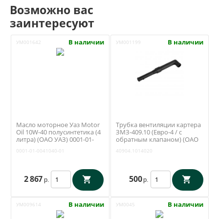
Возможно вас
заинтересуют
В наличии
В наличии
УМ001642
УМ001199
Масло моторное Уаз Motor
Трубка вентиляции картера
Oil 10W-40 полусинтетика (4
ЗМЗ-409.10 (Евро-4 / с
литра) (ОАО УАЗ) 0001-01-
обратным клапаном) (ОАО
0041040-01
ЗМЗ) 40904.1014020
0001-01-0041040-01
40904.1014020
2 867
500
р.
р.
В наличии
В наличии
УМ009614
УМ0045