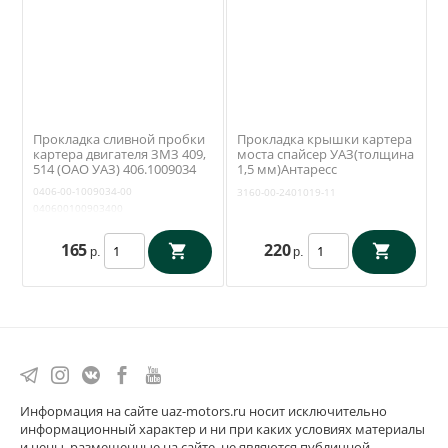
Прокладка сливной пробки
Прокладка крышки картера
картера двигателя ЗМЗ 409,
моста спайсер УАЗ(толщина
514 (ОАО УАЗ) 406.1009034
1,5 мм)Антаресс
(Ульяновск)3160-00-2401019-
0406-00-1009034-00
3160-00-2401019-11
11
040600100903400
165
220
р.
р.
Информация на сайте uaz-motors.ru носит исключительно
информационный характер и ни при каких условиях материалы
и цены, размещенные на сайте, не являются публичной