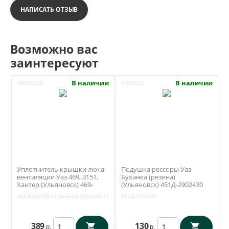
НАПИСАТЬ ОТЗЫВ
Возможно вас
заинтересуют
В наличии
В наличии
УМ006630
УМ00243
Уплотнитель крышки люка
Подушка рессоры Уаз
вентиляции Уаз 469, 3151,
Буханка (резина)
Хантер (Ульяновск) 469-
(Ульяновск) 451Д-2902430
5304200-11
451Д-2902430
469-5304200-11
0469-00-5304200-11
389
130
р.
р.