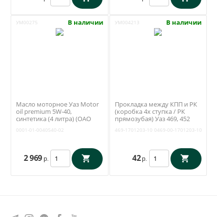
В наличии
В наличии
УМ00275
УМ004213
Масло моторное Уаз Motor
Прокладка между КПП и РК
oil premium 5W-40,
(коробка 4х ступка / РК
синтетика (4 литра) (ОАО
прямозубая) Уаз 469, 452
УАЗ) 0001-01-0040540-02
(Антаресс) 469-1701203-10
0001-01-0040540-02
469-1701203-10
0469-00-1701203-10
2 969
42
р.
р.