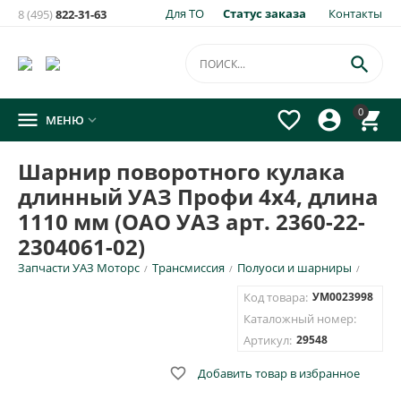
Для ТО
Статус заказа
Контакты
8 (495)
822-31-63
×
Уведомить о появлении на складе
товара:

Шарнир поворотного кулака длинный УАЗ Профи 4х4,
0




МЕНЮ

длина 1110 мм (ОАО УАЗ арт. 2360-22-2304061-02)
Укажите e-mail и\или номер телефона для SMS уведомления.
Шарнир поворотного кулака
длинный УАЗ Профи 4х4, длина
E-mail для уведомления письмом
1110 мм (ОАО УАЗ арт. 2360-22-
2304061-02)
Номер телефона для SMS уведомления
Запчасти УАЗ Моторс
Трансмиссия
Полуоси и шарниры
/
/
/
Код товара:
УМ0023998
Каталожный номер:
Артикул:
29548
ОТПРАВИТЬ

Добавить товар в избранное